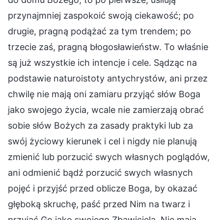
przynajmniej zaspokoić swoją ciekawość; po
drugie, pragną podążać za tym trendem; po
trzecie zaś, pragną błogosławieństw. To właśnie
są już wszystkie ich intencje i cele. Sądząc na
podstawie naturoistoty antychrystów, ani przez
chwilę nie mają oni zamiaru przyjąć słów Boga
jako swojego życia, wcale nie zamierzają obrać
sobie słów Bożych za zasady praktyki lub za
swój życiowy kierunek i cel i nigdy nie planują
zmienić lub porzucić swych własnych poglądów,
ani odmienić bądź porzucić swych własnych
pojęć i przyjść przed oblicze Boga, by okazać
głęboką skruchę, paść przed Nim na twarz i
przyjąć Go jako swojego Zbawiciela. Nie mają