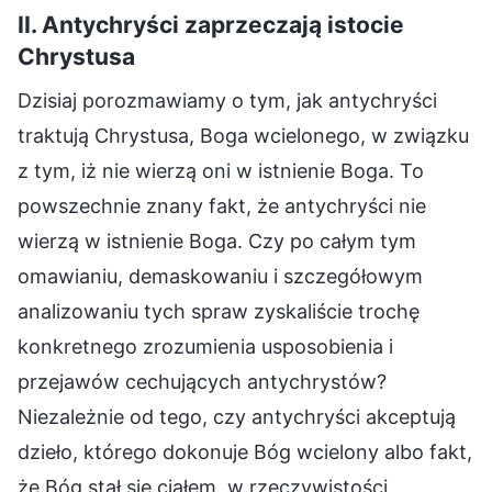
II. Antychryści zaprzeczają istocie
Chrystusa
Dzisiaj porozmawiamy o tym, jak antychryści
traktują Chrystusa, Boga wcielonego, w związku
z tym, iż nie wierzą oni w istnienie Boga. To
powszechnie znany fakt, że antychryści nie
wierzą w istnienie Boga. Czy po całym tym
omawianiu, demaskowaniu i szczegółowym
analizowaniu tych spraw zyskaliście trochę
konkretnego zrozumienia usposobienia i
przejawów cechujących antychrystów?
Niezależnie od tego, czy antychryści akceptują
dzieło, którego dokonuje Bóg wcielony albo fakt,
że Bóg stał się ciałem, w rzeczywistości