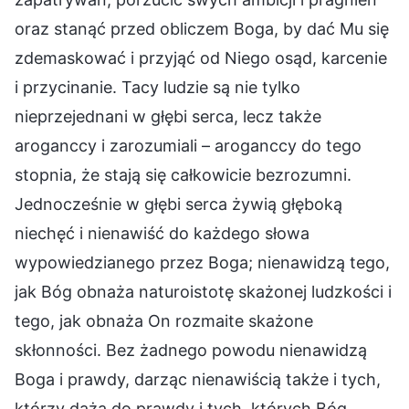
oraz stanąć przed obliczem Boga, by dać Mu się
zdemaskować i przyjąć od Niego osąd, karcenie
i przycinanie. Tacy ludzie są nie tylko
nieprzejednani w głębi serca, lecz także
aroganccy i zarozumiali – aroganccy do tego
stopnia, że stają się całkowicie bezrozumni.
Jednocześnie w głębi serca żywią głęboką
niechęć i nienawiść do każdego słowa
wypowiedzianego przez Boga; nienawidzą tego,
jak Bóg obnaża naturoistotę skażonej ludzkości i
tego, jak obnaża On rozmaite skażone
skłonności. Bez żadnego powodu nienawidzą
Boga i prawdy, darząc nienawiścią także i tych,
którzy dążą do prawdy i tych, których Bóg