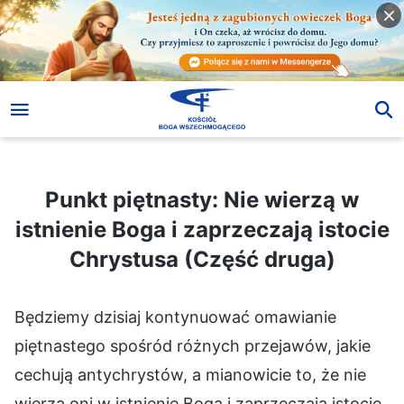
Punkt piętnasty: Nie wierzą w istnienie Boga i zaprzeczają istocie Chrystusa (Część druga)
Punkt piętnasty: Nie wierzą w
istnienie Boga i zaprzeczają istocie
Chrystusa (Część druga)
Będziemy dzisiaj kontynuować omawianie
piętnastego spośród różnych przejawów, jakie
cechują antychrystów, a mianowicie to, że nie
wierzą oni w istnienie Boga i zaprzeczają istocie