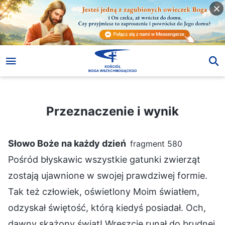
Przeznaczenie i wynik
Przeznaczenie i wynik
Słowo Boże na każdy dzień
fragment 580
Pośród błyskawic wszystkie gatunki zwierząt
zostają ujawnione w swojej prawdziwej formie.
Tak też człowiek, oświetlony Moim światłem,
odzyskał świętość, którą kiedyś posiadał. Och,
dawny skażony świat! Wreszcie runął do brudnej