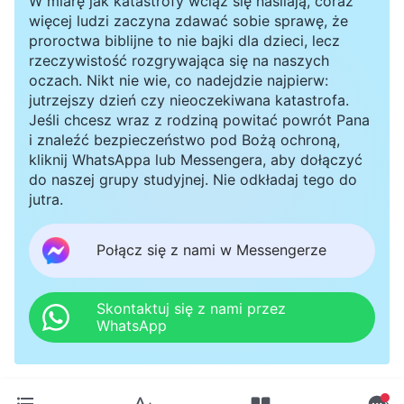
W miarę jak katastrofy wciąż się nasilają, coraz
więcej ludzi zaczyna zdawać sobie sprawę, że
proroctwa biblijne to nie bajki dla dzieci, lecz
rzeczywistość rozgrywająca się na naszych
oczach. Nikt nie wie, co nadejdzie najpierw:
jutrzejszy dzień czy nieoczekiwana katastrofa.
Jeśli chcesz wraz z rodziną powitać powrót Pana
i znaleźć bezpieczeństwo pod Bożą ochroną,
kliknij WhatsAppa lub Messengera, aby dołączyć
do naszej grupy studyjnej. Nie odkładaj tego do
jutra.
Połącz się z nami w Messengerze
Skontaktuj się z nami przez
WhatsApp