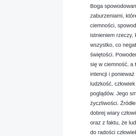
Boga spowodowany 
zaburzeniami, któr
ciemności, spowodo
istnieniem rzeczy,
wszystko, co negat
świętości. Powodem
się w ciemność, a 
intencji i poniewa
ludzkość, człowiek
poglądów. Jego smu
życzliwości. Źródł
dobrej wiary człow
oraz z faktu, że l
do radości człowie