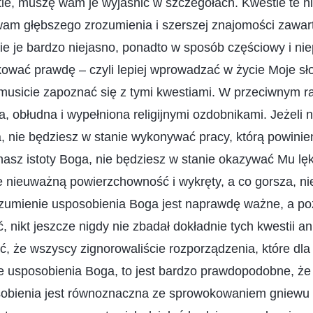
tie, muszę wam je wyjaśnić w szczegółach. Kwestie te n
wam głębszego zrozumienia i szerszej znajomości zawart
e je bardzo niejasno, ponadto w sposób częściowy i nie
ykować prawdę – czyli lepiej wprowadzać w życie Moje sł
musicie zapoznać się z tymi kwestiami. W przeciwnym r
a, obłudna i wypełniona religijnymi ozdobnikami. Jeżeli 
, nie będziesz w stanie wykonywać pracy, którą powini
znasz istoty Boga, nie będziesz w stanie okazywać Mu lęk
e nieuważną powierzchowność i wykręty, a co gorsza, n
ozumienie usposobienia Boga jest naprawdę ważne, a po
nikt jeszcze nigdy nie zbadał dokładnie tych kwestii ani
ć, że wszyscy zignorowaliście rozporządzenia, które dl
ie usposobienia Boga, to jest bardzo prawdopodobne, że 
sobienia jest równoznaczna ze sprowokowaniem gniewu