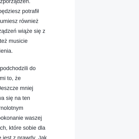
ozporządzeń.
ędziesz potrafił
zumiesz również
ządzeń wiąże się z
też musicie
enia.
podchodzili do
mi to, że
Jeszcze mniej
a się na ten
órnolotnym
 pokonanie waszej
ch, które sobie dla
 jest z prawdy. Jak