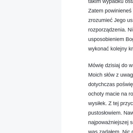
takim wypadku ost
Zatem powinieneś z
zrozumieć Jego us
rozporządzenia. N
usposobieniem Boga
wykonać kolejny k
Mówię dzisiaj do 
Moich słów z uwagą
dotychczas poświę
ochoty macie na r
wysiłek. Z tej prz
pustosłowiem. Nawe
najpoważniejszej s
was zadałem. Nic d