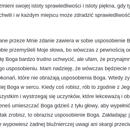
zmieni swojej istoty sprawiedliwości i istoty piękna, gd
chwili i w każdym miejscu może zdradzić sprawiedliwość
ne przeze Mnie zdanie zawiera w sobie usposobienie Bo
bie przemyśleli Moje słowa, bo wówczas z pewnością od
totę Boga bardzo trudno uchwycić, ale ufam, że przynajmn
Jego usposobieniu. Mam nadzieję, że wówczas będziecie 
okonań, które nie obrażają usposobienia Boga. Wtedy z
ej Boga w sercu. Kiedy coś robisz, rób to zgodnie z Je
szystkim i wystrzegaj się uczynków, które lekceważą i o
ieneś umieszczać Boga gdzieś z tyłu głowy, aby wypełni
 tak zrobisz, to obrazisz usposobienie Boga. Zakładając 
ie wypowiesz żadnej bluźnierczej uwagi ani skargi przeci