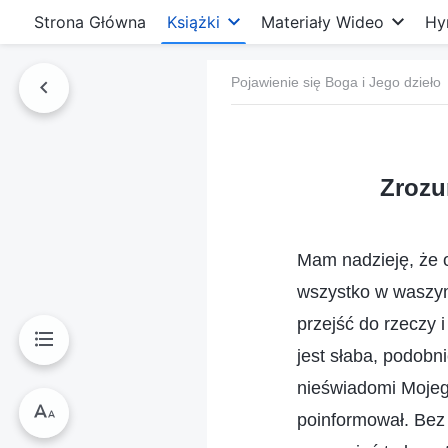
Strona Główna
Książki
Materiały Wideo
Hy
Pojawienie się Boga i Jego dzieło
Zrozu
Mam nadzieję, że o
wszystko w waszym
przejść do rzeczy
jest słaba, podobn
nieświadomi Mojego
poinformował. Bez w