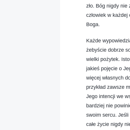
zło. Bóg nigdy nie 
człowiek w każdej 
Boga.
Każde wypowiedzia
żebyście dobrze so
wielki pożytek. Is
jakieś pojęcie o 
więcej własnych d
przykład zawsze mi
Jego intencji we w
bardziej nie powin
swoim sercu. Jeśli
całe życie nigdy n