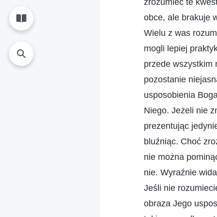
zrozumieć te kwes
obce, ale brakuje 
Wielu z was rozumi
mogli lepiej prakt
przede wszystkim 
pozostanie niejasn
usposobienia Boga
Niego. Jeżeli nie 
prezentując jedyni
bluźniąc. Choć zr
nie można pominąć, 
nie. Wyraźnie wida
Jeśli nie rozumiec
obraza Jego uspo