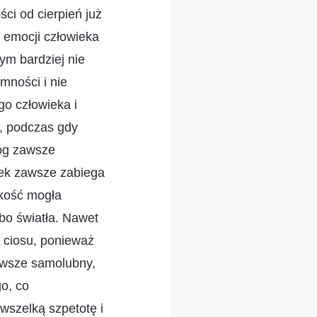
ci od cierpień już
em emocji człowieka
tym bardziej nie
mności i nie
go człowieka i
, podczas gdy
Bóg zawsze
wiek zawsze zabiega
zkość mogła
bo światła. Nawet
o ciosu, ponieważ
zawsze samolubny,
o, co
 wszelką szpetotę i