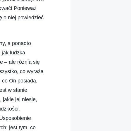
erować! Ponieważ
ę o niej powiedzieć
ny, a ponadto
 jak ludzka
 – ale różnią się
szystko, co wyraża
, co On posiada,
est w stanie
akie jej niesie,
udzkości.
 Usposobienie
ch; jest tym, co