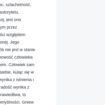
c, szlachetność,
utorytetu,
ej, jest ono
nym przez
ości względem
zonej. Jego
b nie jest w stanie
obowość człowieka
ęciem. Człowiek sam
iebie, kuląc się w
ynika z istnienia i
 radość wynika z
prawiedliwa, to
pomyślności. Gniew