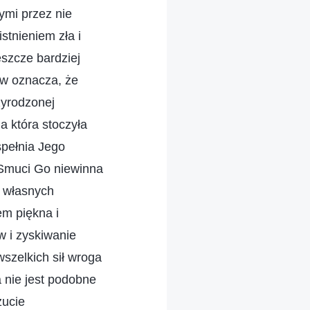
ymi przez nie
stnieniem zła i
szcze bardziej
iew oznacza, że
zyrodzonej
a która stoczyła
spełnia Jego
. Smuci Go niewinna
z własnych
em piękna i
w i zyskiwanie
wszelkich sił wroga
a nie jest podobne
zucie