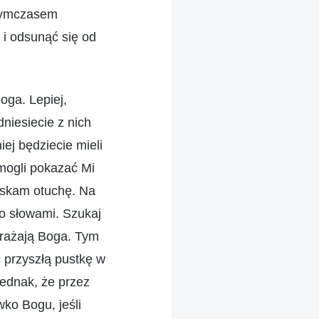
y tymczasem
 i odsunąć się od
ga. Lepiej,
niesiecie z nich
iej będziecie mieli
mogli pokazać Mi
yskam otuchę. Na
go słowami. Szukaj
brażają Boga. Tym
ć przyszłą pustkę w
jednak, że przez
wko Bogu, jeśli