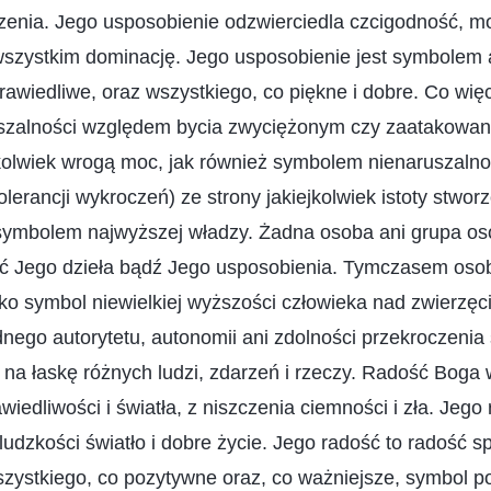
zenia. Jego usposobienie odzwierciedla czcigodność, mo
wszystkim dominację. Jego usposobienie jest symbolem a
rawiedliwe, oraz wszystkiego, co piękne i dobre. Co więc
szalności względem bycia zwyciężonym czy zaatakowa
kolwiek wrogą moc, jak również symbolem nienaruszaln
olerancji wykroczeń) ze strony jakiejkolwiek istoty stwor
symbolem najwyższej władzy. Żadna osoba ani grupa osó
yć Jego dzieła bądź Jego usposobienia. Tymczasem os
tylko symbol niewielkiej wyższości człowieka nad zwierz
nego autorytetu, autonomii ani zdolności przekroczenia s
 na łaskę różnych ludzi, zdarzeń i rzeczy. Radość Boga w
wiedliwości i światła, z niszczenia ciemności i zła. Jego
ludzkości światło i dobre życie. Jego radość to radość s
szystkiego, co pozytywne oraz, co ważniejsze, symbol 