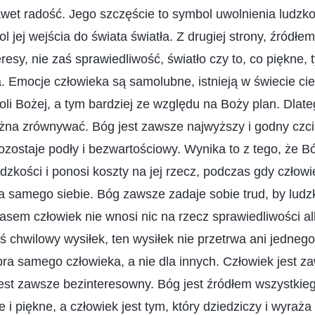
et radość. Jego szczęście to symbol uwolnienia ludzkoś
bol jej wejścia do świata światła. Z drugiej strony, źródł
resy, nie zaś sprawiedliwość, światło czy to, co piękne, 
. Emocje człowieka są samolubne, istnieją w świecie cie
woli Bożej, a tym bardziej ze względu na Boży plan. Dlate
żna zrównywać. Bóg jest zawsze najwyższy i godny czci
zostaje podły i bezwartościowy. Wynika to z tego, że 
udzkości i ponosi koszty na jej rzecz, podczas gdy czło
 dla samego siebie. Bóg zawsze zadaje sobie trud, by lud
asem człowiek nie wnosi nic na rzecz sprawiedliwości al
kiś chwilowy wysiłek, ten wysiłek nie przetrwa ani jedneg
obra samego człowieka, a nie dla innych. Człowiek jest 
est zawsze bezinteresowny. Bóg jest źródłem wszystkieg
 i piękne, a człowiek jest tym, który dziedziczy i wyraża