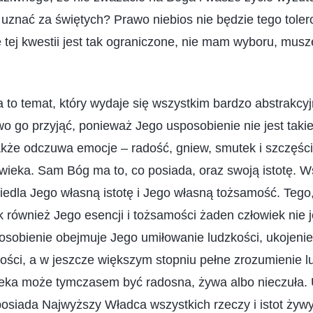
 uznać za świętych? Prawo niebios nie będzie tego tol
tej kwestii jest tak ograniczone, nie mam wyboru, musz
to temat, który wydaje się wszystkim bardzo abstrakcyj
two go przyjąć, ponieważ Jego usposobienie nie jest takie
że odczuwa emocje – radość, gniew, smutek i szczęście
wieka. Sam Bóg ma to, co posiada, oraz swoją istotę. W
ciedla Jego własną istotę i Jego własną tożsamość. Tego
ak również Jego esencji i tożsamości żaden człowiek nie j
osobienie obejmuje Jego umiłowanie ludzkości, ukojenie, j
ości, a w jeszcze większym stopniu pełne zrozumienie l
ka może tymczasem być radosna, żywa albo nieczuła.
posiada Najwyższy Władca wszystkich rzeczy i istot żywy