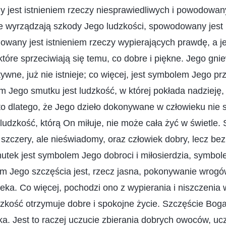
jest istnieniem rzeczy niesprawiedliwych i powodowan
e wyrządzają szkody Jego ludzkości, spowodowany jest i
wany jest istnieniem rzeczy wypierających prawdę, a je
 które sprzeciwiają się temu, co dobre i piękne. Jego gn
ywne, już nie istnieje; co więcej, jest symbolem Jego pr
 Jego smutku jest ludzkość, w której pokłada nadzieję, 
to dlatego, że Jego dzieło dokonywane w człowieku nie 
ż ludzkość, którą On miłuje, nie może cała żyć w świetle
 szczery, ale nieświadomy, oraz człowiek dobry, lecz be
tek jest symbolem Jego dobroci i miłosierdzia, symbol
em Jego szczęścia jest, rzecz jasna, pokonywanie wrogó
ieka. Co więcej, pochodzi ono z wypierania i niszczenia 
udzkość otrzymuje dobre i spokojne życie. Szczęście Bog
ka. Jest to raczej uczucie zbierania dobrych owoców, uc