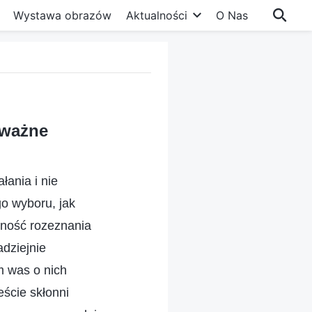
Wystawa obrazów
Aktualności
O Nas
 ważne
łania i nie
o wyboru, jak
lność rozeznania
adziejnie
ym was o nich
eście skłonni