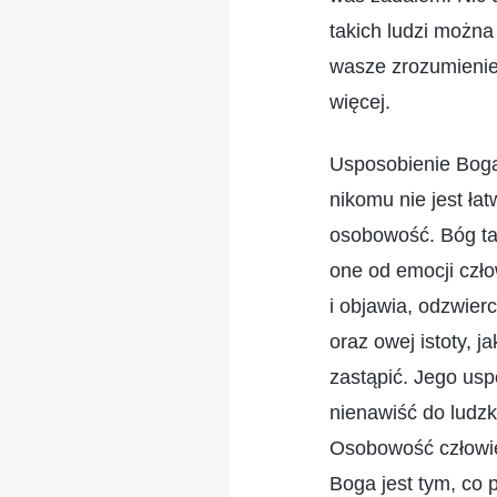
takich ludzi można
wasze zrozumienie 
więcej.
Usposobienie Boga 
nikomu nie jest ła
osobowość. Bóg tak
one od emocji czło
i objawia, odzwier
oraz owej istoty, j
zastąpić. Jego usp
nienawiść do ludzk
Osobowość człowie
Boga jest tym, co 