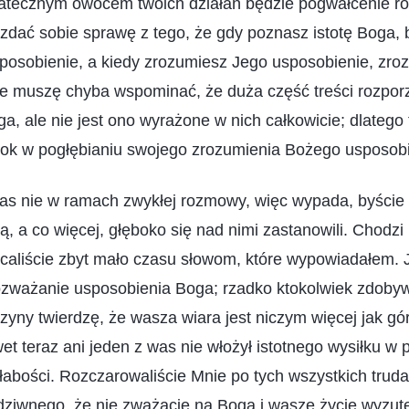
atecznym owocem twoich działań będzie pogwałcenie r
dać sobie sprawę z tego, że gdy poznasz istotę Boga, b
posobienie, a kiedy zrozumiesz Jego usposobienie, zro
ie muszę chyba wspominać, że duża część treści rozpor
, ale nie jest ono wyrażone w nich całkowicie; dlatego 
rok w pogłębianiu swojego zrozumienia Bożego usposobi
was nie w ramach zwykłej rozmowy, więc wypada, byście 
, a co więcej, głęboko się nad nimi zastanowili. Chodzi 
caliście zbyt mało czasu słowom, które wypowiadałem. 
ozważanie usposobienia Boga; rzadko ktokolwiek zdobyw
yczyny twierdzę, że wasza wiara jest niczym więcej jak g
t teraz ani jeden z was nie włożył istotnego wysiłku w
łabości. Rozczarowaliście Mnie po tych wszystkich truda
ziwnego, że nie zważacie na Boga i wasze życie wyzute