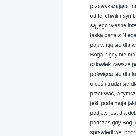
przewyższające naw
od tej chwili i sym
są jego własne inte
łaska dana z Nieba
pojawiają się dla 
Boga nigdy nie mo
człowiek zawsze po
poświęca się dla l
o coś i trudzi się
przetrwać, a tymcz
jeśli podejmuje ja
podjęty jest dla d
podczas gdy Bóg j
sprawiedliwe, dobre