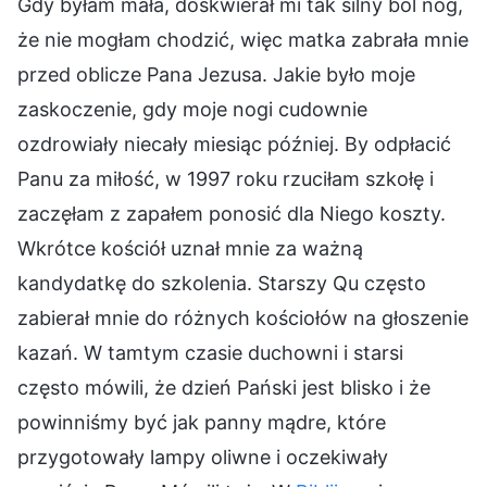
Gdy byłam mała, doskwierał mi tak silny ból nóg,
że nie mogłam chodzić, więc matka zabrała mnie
przed oblicze Pana Jezusa. Jakie było moje
zaskoczenie, gdy moje nogi cudownie
ozdrowiały niecały miesiąc później. By odpłacić
Panu za miłość, w 1997 roku rzuciłam szkołę i
zaczęłam z zapałem ponosić dla Niego koszty.
Wkrótce kościół uznał mnie za ważną
kandydatkę do szkolenia. Starszy Qu często
zabierał mnie do różnych kościołów na głoszenie
kazań. W tamtym czasie duchowni i starsi
często mówili, że dzień Pański jest blisko i że
powinniśmy być jak panny mądre, które
przygotowały lampy oliwne i oczekiwały