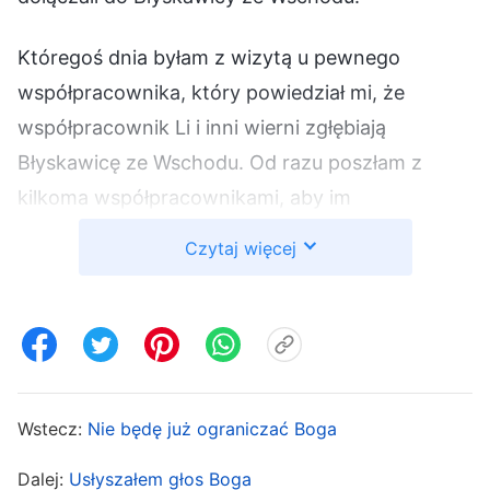
Któregoś dnia byłam z wizytą u pewnego
współpracownika, który powiedział mi, że
współpracownik Li i inni wierni zgłębiają
Błyskawicę ze Wschodu. Od razu poszłam z
kilkoma współpracownikami, aby im
przeszkodzić. Powiedziałam im: „Biblia mówi, że
Czytaj więcej
Pan zastąpi na obłokach i wszyscy będą tego
świadkami. Nie możemy więc wierzyć ludziom z
Błyskawicy ze Wschodu, gdy mówią, że Pan
powrócił wcielony”. Ku mojemu zaskoczeniu
ledwo to powiedziałam, gdy ktoś spośród
Wstecz:
Nie będę już ograniczać Boga
zebranych odparł: „To, co oni głoszą, jest bardzo
wnikliwe i zgodne z Biblią. Czemu nie wolno nam
Dalej:
Usłyszałem głos Boga