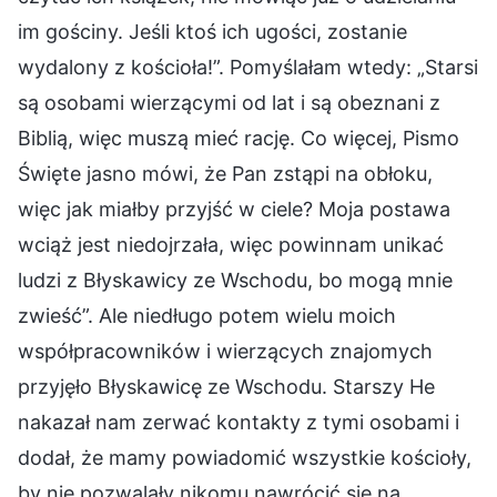
im gościny. Jeśli ktoś ich ugości, zostanie
wydalony z kościoła!”. Pomyślałam wtedy: „Starsi
są osobami wierzącymi od lat i są obeznani z
Biblią, więc muszą mieć rację. Co więcej, Pismo
Święte jasno mówi, że Pan zstąpi na obłoku,
więc jak miałby przyjść w ciele? Moja postawa
wciąż jest niedojrzała, więc powinnam unikać
ludzi z Błyskawicy ze Wschodu, bo mogą mnie
zwieść”. Ale niedługo potem wielu moich
współpracowników i wierzących znajomych
przyjęło Błyskawicę ze Wschodu. Starszy He
nakazał nam zerwać kontakty z tymi osobami i
dodał, że mamy powiadomić wszystkie kościoły,
by nie pozwalały nikomu nawrócić się na