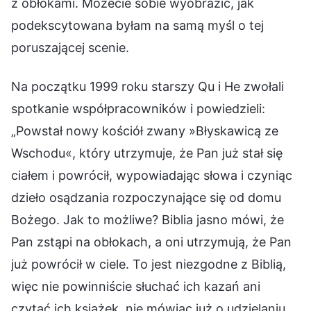
z obłokami. Możecie sobie wyobrazić, jak
podekscytowana byłam na samą myśl o tej
poruszającej scenie.
Na początku 1999 roku starszy Qu i He zwołali
spotkanie współpracowników i powiedzieli:
„Powstał nowy kościół zwany »Błyskawicą ze
Wschodu«, który utrzymuje, że Pan już stał się
ciałem i powrócił, wypowiadając słowa i czyniąc
dzieło osądzania rozpoczynające się od domu
Bożego. Jak to możliwe? Biblia jasno mówi, że
Pan zstąpi na obłokach, a oni utrzymują, że Pan
już powrócił w ciele. To jest niezgodne z Biblią,
więc nie powinniście słuchać ich kazań ani
czytać ich książek, nie mówiąc już o udzielaniu