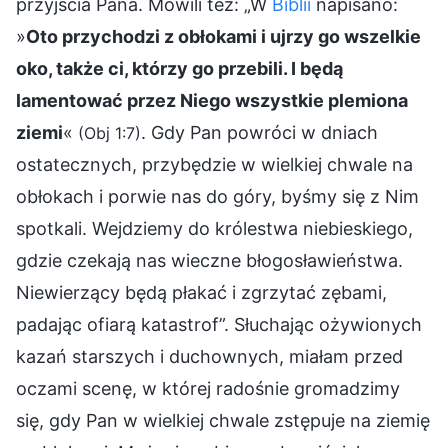
przyjścia Pana. Mówili też: „W
Biblii
napisano:
»
Oto przychodzi z obłokami i ujrzy go wszelkie
oko, także ci, którzy go przebili. I będą
lamentować przez Niego wszystkie plemiona
ziemi
«
. Gdy Pan powróci w dniach
(Obj 1:7)
ostatecznych, przybędzie w wielkiej chwale na
obłokach i porwie nas do góry, byśmy się z Nim
spotkali. Wejdziemy do królestwa niebieskiego,
gdzie czekają nas wieczne błogosławieństwa.
Niewierzący będą płakać i zgrzytać zębami,
padając ofiarą katastrof”. Słuchając ożywionych
kazań starszych i duchownych, miałam przed
oczami scenę, w której radośnie gromadzimy
się, gdy Pan w wielkiej chwale zstępuje na ziemię