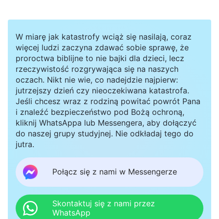
ich słuchać? Kto potrafi pojąć dzieło Boga?
Myślę, że powinniśmy dalej to zgłębiać”.
W miarę jak katastrofy wciąż się nasilają, coraz
Zaniepokoiło mnie to i już miałam dalej próbować
więcej ludzi zaczyna zdawać sobie sprawę, że
ich przekonywać, gdy nagle poczułam ucisk w
proroctwa biblijne to nie bajki dla dzieci, lecz
rzeczywistość rozgrywająca się na naszych
gardle i dostałam ataku kaszlu. Zrobiłam się cała
oczach. Nikt nie wie, co nadejdzie najpierw:
czerwona na twarzy, a z oczu ciekły mi łzy. Nie
jutrzejszy dzień czy nieoczekiwana katastrofa.
Jeśli chcesz wraz z rodziną powitać powrót Pana
byłam w stanie wydusić z siebie słowa. Wszyscy
i znaleźć bezpieczeństwo pod Bożą ochroną,
patrzyli na mnie w zdumieniu. Moi
kliknij WhatsAppa lub Messengera, aby dołączyć
do naszej grupy studyjnej. Nie odkładaj tego do
współpracownicy dali mi szklankę wody, ale
jutra.
mimo to kaszel nie przechodził. Wpadłam w
panikę i cały czas modliłam się do Pana, aby mi
Połącz się z nami w Messengerze
pomógł i przerwał ten kaszel. Widząc mój stan,
inny współpracownik zaczął mówić za mnie, ale
Skontaktuj się z nami przez
WhatsApp
ledwie po kilku uwagach szybko zakończył