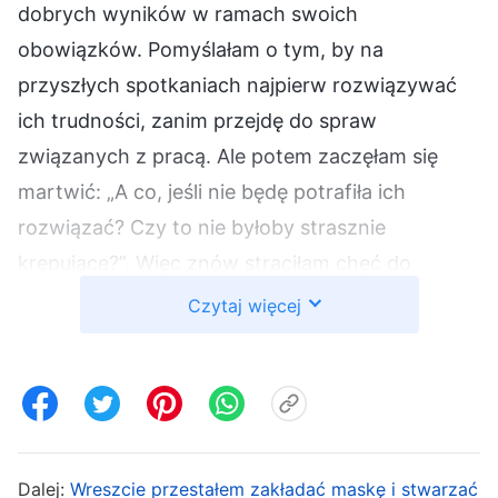
dobrych wyników w ramach swoich
obowiązków. Pomyślałam o tym, by na
przyszłych spotkaniach najpierw rozwiązywać
ich trudności, zanim przejdę do spraw
związanych z pracą. Ale potem zaczęłam się
martwić: „A co, jeśli nie będę potrafiła ich
rozwiązać? Czy to nie byłoby strasznie
krępujące?”. Więc znów straciłam chęć do
takiego praktykowania. Pytałam o to, w jakim
Czytaj więcej
stanie znajdują się liderzy zespołów, tylko wtedy,
gdy był on już naprawdę zły i nie miałam innego
wyjścia. Czasami, gdy nie potrafiłam jasno
dostrzec ich problemów i nie wiedziałam, co
robić, nie chciałam się otwierać i wspólnie
Dalej:
Wreszcie przestałem zakładać maskę i stwarzać