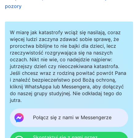
szukać rozwiązania. Po prostu zmuszałam się do
pozory
znalezienia fragmentu słów Bożych i oferowałam
jakieś pobieżne omówienie prawdy, byle tylko
W miarę jak katastrofy wciąż się nasilają, coraz
jakoś z tego wybrnąć. I tak żyłam w stanie
więcej ludzi zaczyna zdawać sobie sprawę, że
ciągłego strachu przed tym, że moi bracia i
proroctwa biblijne to nie bajki dla dzieci, lecz
rzeczywistość rozgrywająca się na naszych
siostry będą patrzeć na mnie z góry. Szczególnie
oczach. Nikt nie wie, co nadejdzie najpierw:
sfrustrowana czułam się podczas zgromadzeń.
jutrzejszy dzień czy nieoczekiwana katastrofa.
Żyłam w ciemności i bólu, nie potrafiąc zaznać
Jeśli chcesz wraz z rodziną powitać powrót Pana
i znaleźć bezpieczeństwo pod Bożą ochroną,
ulgi. Żałowałam nawet, że zgodziłam się na
kliknij WhatsAppa lub Messengera, aby dołączyć
wykonywanie tych obowiązków.
do naszej grupy studyjnej. Nie odkładaj tego do
jutra.
Później otworzyłam się przed braćmi i siostrami,
Połącz się z nami w Messengerze
mówiąc im o swoim stanie. Pewna siostra
powiedziała, że postawiłam się na piedestale, i
Skontaktuj się z nami przez