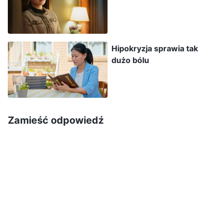
osiągną pewien status, stają się napuszeni,
ignorują zwykłych ludzi i stają się
nieprzystępni; mają poczucie, że są szlachetni i
Hipokryzja sprawia tak
nie są ulepieni z tej samej gliny co zwykli ludzie.
dużo bólu
Patrzą na zwykłych ludzi z góry, wywyższają
się w mowie i przestają otwarcie rozmawiać z
innymi. Dlaczego nie rozmawiają już otwarcie?
Uważają, że mają teraz wyższy status i są
Zamieść odpowiedź
przywódcami. Myślą przy tym, że przywódcy
muszą mieć określony wizerunek, być
wywyższeni ponad zwykłych ludzi, mieć lepszą
postawę i większą wytrzymałość. Sądzą też, że
w porównaniu ze zwykłymi ludźmi przywódcy
muszą mieć więcej cierpliwości, bardziej