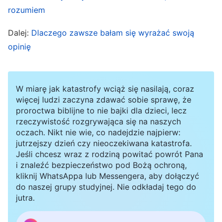
sobie emocje, a nawet naśladowałem grę
rozumiem
niewierzących aktorów. Pomyślałem: „Muszę
Dalej:
Dlaczego zawsze bałam się wyrażać swoją
zagrać tę scenę dobrze, bez względu na
opinię
wszystko. Nie mogę pozwolić, by zobaczyli, że
moje umiejętności aktorskie są niewystarczające.
Jeśli to zawalę, całkowicie się skompromituję!”.
W miarę jak katastrofy wciąż się nasilają, coraz
więcej ludzi zaczyna zdawać sobie sprawę, że
Podczas zdjęć dawałem z siebie wszystko,
proroctwa biblijne to nie bajki dla dzieci, lecz
próbując wydobyć z siebie emocje, ale moja gra i
rzeczywistość rozgrywająca się na naszych
oczach. Nikt nie wie, co nadejdzie najpierw:
tak wypadła blado. Reżyser zauważył, że się
jutrzejszy dzień czy nieoczekiwana katastrofa.
zmagam, i omówił ze mną emocje w tej scenie.
Jeśli chcesz wraz z rodziną powitać powrót Pana
Aby ludzie nie zauważyli, że moje umiejętności
i znaleźć bezpieczeństwo pod Bożą ochroną,
kliknij WhatsAppa lub Messengera, aby dołączyć
aktorskie nie są na odpowiednim poziomie,
do naszej grupy studyjnej. Nie odkładaj tego do
powiedziałem: „Znam już te wszystkie emocje.
jutra.
Po prostu jeszcze ich w pełni nie czuję.