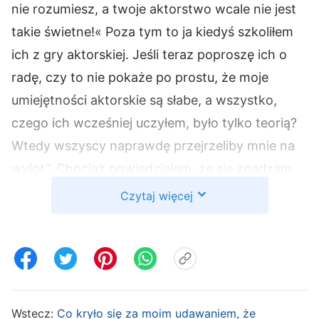
nie rozumiesz, a twoje aktorstwo wcale nie jest
takie świetne!« Poza tym to ja kiedyś szkoliłem
ich z gry aktorskiej. Jeśli teraz poproszę ich o
radę, czy to nie pokaże po prostu, że moje
umiejętności aktorskie są słabe, a wszystko,
czego ich wcześniej uczyłem, było tylko teorią?
Wtedy wszyscy naprawdę przejrzeliby mnie na
wylot”. Chociaż powiedziałem, że się zgadzam,
tak naprawdę nie poszedłem nikogo zapytać.
Czytaj więcej
Później reżyser kilkakrotnie przypominał mi,
abym poprosił braci i siostry o pomoc, ale strach
przed kompromitacją zawsze mnie
powstrzymywał. Aby inni nie patrzyli na mnie z
góry, zachodziłem w głowę, jak wzbudzić w
Wstecz:
Co kryło się za moim udawaniem, że