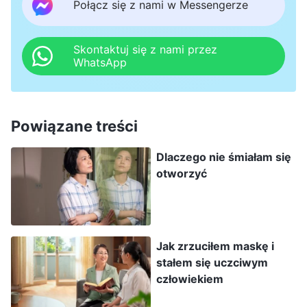
Połącz się z nami w Messengerze
Potrzebuję tylko trochę więcej czasu, żeby się
wczuć”. Ale bez względu na to, co robiłem, nic
Skontaktuj się z nami przez
nie przynosiło dobrego rezultatu. Po zdjęciach
WhatsApp
reżyser powiedział, że moja gra była sztuczna,
spięta i zbyt melancholijna. Kiedy to usłyszałem,
poczułem się okropnie. Chciałem dobrze zagrać
Powiązane treści
tę rolę, ale wcześniej rzadko zastanawiałem się
Dlaczego nie śmiałam się
nad sposobem myślenia i emocjami, jakie
otworzyć
powinna mieć tego typu postać, więc po prostu
nie potrafiłem zrobić tego dobrze. Wiedziałem,
że powinienem poszukać pomocy u braci i sióstr,
Jak zrzuciłem maskę i
ale na samą myśl o poproszeniu kogoś innego
stałem się uczciwym
chciałem się wycofać. „W końcu to ja kiedyś
człowiekiem
szkoliłem innych z gry aktorskiej, a teraz gram