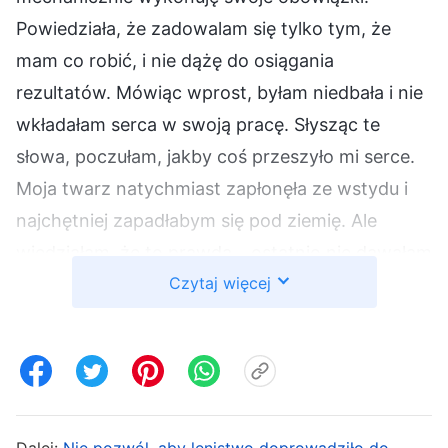
Powiedziała, że zadowalam się tylko tym, że
mam co robić, i nie dążę do osiągania
rezultatów. Mówiąc wprost, byłam niedbała i nie
wkładałam serca w swoją pracę. Słysząc te
słowa, poczułam, jakby coś przeszyło mi serce.
Moja twarz natychmiast zapłonęła ze wstydu i
najchętniej zapadłabym się pod ziemię. Ale
wiedziałam, że to prawda – ostatnio nie dawałam
Czytaj więcej
z siebie wszystkiego i rezultaty rzeczywiście się
pogorszyły. Musiałam przyjąć to, że mnie
przycięto, zastanowić się nad sobą i poznać
samą siebie. Przypomniałam sobie hymn ze
słowami Bożymi, który słyszałam kilka dni
wcześniej: „
Nawet jeśli coś ci się nie podoba lub
Dalej:
Nie pozwól, aby lenistwo doprowadziło do