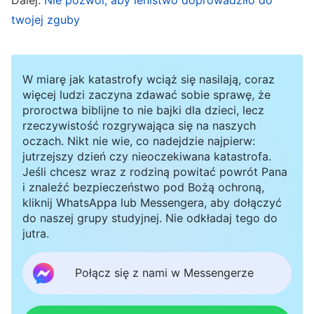
jeśli cierpisz z tego powodu albo jeśli podważa
twojej zguby
to twoją godność i charakter lub je tłumi, to
dopóki jest to coś, czego powinieneś
W miarę jak katastrofy wciąż się nasilają, coraz
doświadczyć, coś, czym Bóg dla ciebie
więcej ludzi zaczyna zdawać sobie sprawę, że
rozporządził i co dla ciebie zaplanował, dopóty
proroctwa biblijne to nie bajki dla dzieci, lecz
rzeczywistość rozgrywająca się na naszych
powinieneś się temu podporządkować i nie
oczach. Nikt nie wie, co nadejdzie najpierw:
możesz dokonywać żadnych wyborów
”
(Jak
jutrzejszy dzień czy nieoczekiwana katastrofa.
Jeśli chcesz wraz z rodziną powitać powrót Pana
dążyć do prawdy (2), w: Słowo, t. 6, O dążeniu do
i znaleźć bezpieczeństwo pod Bożą ochroną,
. Co dzień napotykam ludzi, wydarzenia i
prawdy)
kliknij WhatsAppa lub Messengera, aby dołączyć
do naszej grupy studyjnej. Nie odkładaj tego do
sprawy, a Bóg na to wszystko przyzwala.
jutra.
Powinnam przyjmować to od Niego i wyciągać
naukę. Pomodliłam się więc: „Boże, wiem, że to
Połącz się z nami w Messengerze
przycinanie nie spotkało mnie przypadkiem, ale
nie wiem, jaka jest Twoja intencja. Proszę,