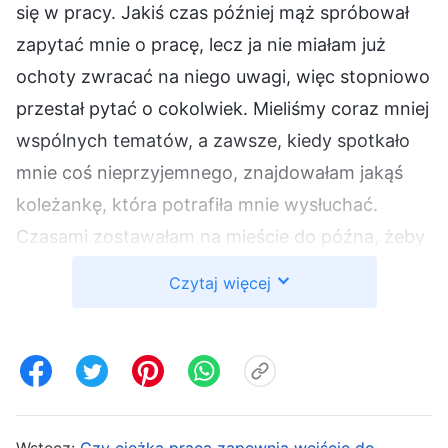
się w pracy. Jakiś czas później mąż spróbował
zapytać mnie o pracę, lecz ja nie miałam już
ochoty zwracać na niego uwagi, więc stopniowo
przestał pytać o cokolwiek. Mieliśmy coraz mniej
wspólnych tematów, a zawsze, kiedy spotkało
mnie coś nieprzyjemnego, znajdowałam jakąś
koleżankę, która potrafiła mnie wysłuchać.
Czasami zostawałam na mieście do późna, żeby
z kimś porozmawiać, i wracałam do domu
Czytaj więcej
dopiero po północy. Nawet kiedy przychodziłam
tak późno, wydawało się, że dalej jest mu
wszystko jedno, tylko stwierdzał, że traktuję
dom jak hotel. Czułam się naprawdę
sfrustrowana, a moje niezadowolenie z męża
Wstecz:
Czy ciężka praca zapewnia wejście do