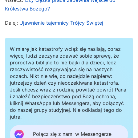
narastało, prowadząc do częstych sprzeczek i
Królestwa Bożego?
kłótni. Oboje cierpieliśmy. Nie chciałam, żeby
Dalej:
Ujawnienie tajemnicy Trójcy Świętej
dalej tak to wyglądało, więc postanowiłam
przeprowadzić z nim poważną rozmowę.
W miarę jak katastrofy wciąż się nasilają, coraz
Pewnego dnia po obiedzie zapytałam męża: „Nie
więcej ludzi zaczyna zdawać sobie sprawę, że
możesz mnie znieść, prawda? Dlaczego nigdy
proroctwa biblijne to nie bajki dla dzieci, lecz
rzeczywistość rozgrywająca się na naszych
nie zwracasz na mnie uwagi? Jeśli masz ze mną
oczach. Nikt nie wie, co nadejdzie najpierw:
jakiś problem, to powiedz mi wprost!”. Nic na to
jutrzejszy dzień czy nieoczekiwana katastrofa.
Jeśli chcesz wraz z rodziną powitać powrót Pana
nie odpowiadał, więc męczyłam go dalej. W
i znaleźć bezpieczeństwo pod Bożą ochroną,
pewnym momencie nagle krzyknął
kliknij WhatsAppa lub Messengera, aby dołączyć
zdenerwowany: „Przestań zadawać mi te
do naszej grupy studyjnej. Nie odkładaj tego do
jutra.
wszystkie pytania! Wiecznie wynajdujesz jakieś
problemy. Mam tego dosyć!”. Ta odpowiedź
Połącz się z nami w Messengerze