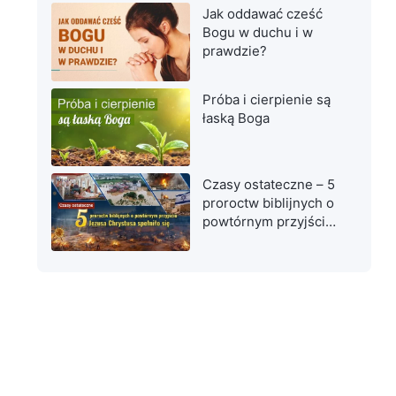
Jak oddawać cześć
Bogu w duchu i w
prawdzie?
Próba i cierpienie są
łaską Boga
Czasy ostateczne – 5
proroctw biblijnych o
powtórnym przyjściu
Jezusa Chrystusa
spełniło się