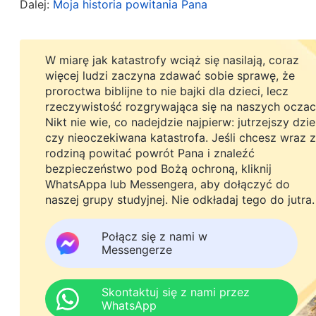
Dalej:
Moja historia powitania Pana
Powiedziałam Vanessie o swoich wątpliwościach, 
„Zawsze wierzyliśmy, że Bóg jest miłosierny i koc
W miarę jak katastrofy wciąż się nasilają, coraz
więcej ludzi zaczyna zdawać sobie sprawę, że
więc gdy mówi surowo, to uznajemy, że to nie sło
proroctwa biblijne to nie bajki dla dzieci, lecz
faktami i z prawdą? W każdym wieku Bóg wypowiada
rzeczywistość rozgrywająca się na naszych oczac
Nikt nie wie, co nadejdzie najpierw: jutrzejszy dzi
nagany, sądu i klątwy. Tylko my nie zwracaliśmy 
czy nieoczekiwana katastrofa. Jeśli chcesz wraz z
Biblii: Rzekł Bóg Jahwe: »
Jego stróżowie są ślep
rodziną powitać powrót Pana i znaleźć
bezpieczeństwo pod Bożą ochroną, kliknij
psami, nie mogą szczekać; są ospali, leżą, kocha
WhatsAppa lub Messengera, aby dołączyć do
to pasterze niezdolni do zrozumienia. Wszyscy 
naszej grupy studyjnej. Nie odkładaj tego do jutra.
szuka własnego zysku
«
. A Pan Jezus
(Iz 56:10-11)
Połącz się z nami w
będziecie mogli uniknąć potępienia ognia pieki
Messengerze
święte, i nie rzucajcie swoich pereł przed świn
się, nie rozszarpały was
«
. Istnieje o wie
(Mt 7:6)
Skontaktuj się z nami przez
WhatsApp
Wieku Prawa i w Wieku Łaski Bóg ganił, potępiał i 