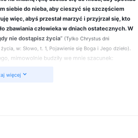
m siebie do nieba, aby cieszyć się szczęściem
 więc, abyś przestał marzyć i przyjrzał się, kto
ieło zbawiania człowieka w dniach ostatecznych. W
dy nie dostąpisz życia
”
(Tylko Chrystus dni
.
ia, w: Słowo, t. 1, Pojawienie się Boga i Jego dzieło)
nego, mimowolnie budziły we mnie szacunek:
wrot przepełniały autorytet i moc. Nie były to
aj więcej
g potrafi tak mówić. Ale pomyślałam też: „Coś tu się
 słowa pełne są pocieszenia i czułości. A tymczasem
nie ludzkości”. Byłam w rozterce: „Czy to naprawdę
hyba muszą być słowa Boga, prawda? Ale jeśli Bóg
powinien przemawiać tak samo jak On. Powinien być
 troskliwe. Tymczasem Bóg Wszechmogący przemawia
m, który powrócił?”. Nie wiedziałam, co myśleć.