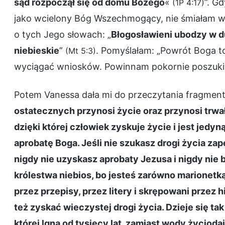
sąd rozpoczął się od domu Bożego
«
”. G
(1P 4:17)
jako wcielony Bóg Wszechmogący, nie śmiałam w 
o tych Jego słowach: „
Błogosławieni ubodzy w d
niebieskie
”
. Pomyślałam: „Powrót Boga t
(Mt 5:3)
wyciągać wniosków. Powinnam pokornie poszukiwa
Potem Vanessa dała mi do przeczytania fragme
ostatecznych przynosi życie oraz przynosi trwał
dzięki której człowiek zyskuje życie i jest jedyn
aprobatę Boga. Jeśli nie szukasz drogi życia za
nigdy nie uzyskasz aprobaty Jezusa i nigdy nie
królestwa niebios, bo jesteś zarówno marionetką, 
przez przepisy, przez litery i skrępowani przez h
też zyskać wieczystej drogi życia. Dzieje się tak
której lgną od tysięcy lat, zamiast wody życiodaj