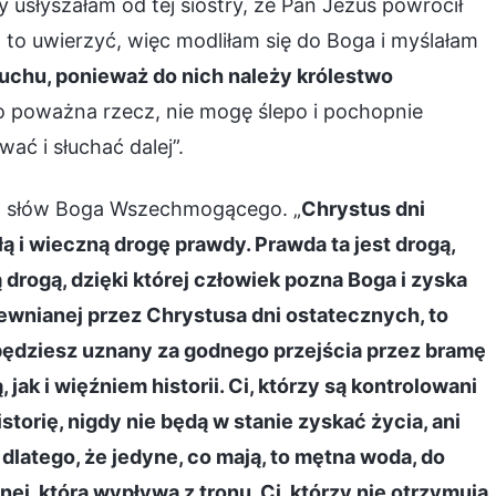
dy usłyszałam od tej siostry, że Pan Jezus powrócił
to uwierzyć, więc modliłam się do Boga i myślałam
uchu, ponieważ do nich należy królestwo
o poważna rzecz, nie mogę ślepo i pochopnie
ć i słuchać dalej”.
nt słów Boga Wszechmogącego. „
Chrystus dni
ą i wieczną drogę prawdy. Prawda ta jest drogą,
ą drogą, dzięki której człowiek pozna Boga i zyska
pewnianej przez Chrystusa dni ostatecznych, to
 będziesz uznany za godnego przejścia przez bramę
jak i więźniem historii. Ci, którzy są kontrolowani
istorię, nigdy nie będą w stanie zyskać życia, ani
 dlatego, że jedyne, co mają, to mętna woda, do
nej, która wypływa z tronu. Ci, którzy nie otrzymują