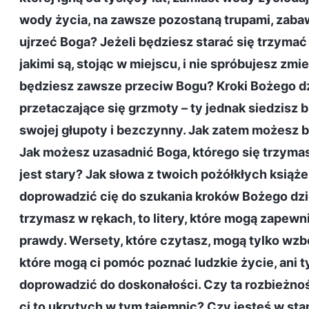
wody życia, na zawsze pozostaną trupami, zabaw
ujrzeć Boga? Jeżeli będziesz starać się trzymać
jakimi są, stojąc w miejscu, i nie spróbujesz zmien
będziesz zawsze przeciw Bogu? Kroki Bożego dzie
przetaczające się grzmoty – ty jednak siedzisz 
swojej głupoty i bezczynny. Jak zatem możesz 
Jak możesz uzasadnić Boga, którego się trzymasz
jest stary? Jak słowa z twoich pożółkłych ksią
doprowadzić cię do szukania kroków Bożego dzieł
trzymasz w rękach, to litery, które mogą zapewn
prawdy. Wersety, które czytasz, mogą tylko wzbog
które mogą ci pomóc poznać ludzkie życie, ani t
doprowadzić do doskonałości. Czy ta rozbieżność
ci to ukrytych w tym tajemnic? Czy jesteś w sta