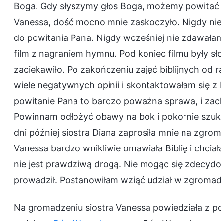
Boga. Gdy słyszymy głos Boga, możemy powitać P
Vanessa, dość mocno mnie zaskoczyło. Nigdy nie
do powitania Pana. Nigdy wcześniej nie zdawała
film z nagraniem hymnu. Pod koniec filmu były sł
zaciekawiło. Po zakończeniu zajęć biblijnych od r
wiele negatywnych opinii i skontaktowałam się z D
powitanie Pana to bardzo poważna sprawa, i zach
Powinnam odłożyć obawy na bok i pokornie szuka
dni później siostra Diana zaprosiła mnie na zgr
Vanessa bardzo wnikliwie omawiała Biblię i chciała
nie jest prawdziwą drogą. Nie mogąc się zdecydo
prowadził. Postanowiłam wziąć udział w zgromad
Na gromadzeniu siostra Vanessa powiedziała z p