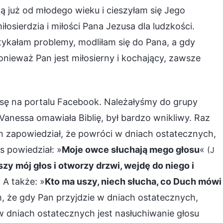
już od młodego wieku i cieszyłam się Jego
łosierdzia i miłości Pana Jezusa dla ludzkości.
tykałam problemy, modliłam się do Pana, a gdy
ieważ Pan jest miłosierny i kochający, zawsze
ssę na portalu Facebook. Należałyśmy do grupy
i Vanessa omawiała Biblię, był bardzo wnikliwy. Raz
 zapowiedział, że powróci w dniach ostatecznych,
 powiedział: »
Moje owce słuchają mego głosu
«
(J
yszy mój głos i otworzy drzwi, wejdę do niego i
. A także: »
Kto ma uszy, niech słucha, co Duch mówi
, że gdy Pan przyjdzie w dniach ostatecznych,
 dniach ostatecznych jest nasłuchiwanie głosu