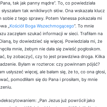
ana, tak jak panny mądre”. To, co powiedziała
 słyszałam tak wnikliwych słów. Ona wskazała klucz
m sobie z tego sprawy. Potem Vanessa pokazała mi
owa „
Kościół Boga Wszechmogącego
”. To mnie
azu zaczęłam szukać informacji w sieci. Trafiłam na
ianą, by dowiedzieć się więcej. Powiedziała mi, że
ęciła mnie, żebym nie dała się zwieść pogłoskom.
ć, by zobaczyć, czy to jest prawdziwa droga. Kilka
omadzenie. Byłam w rozterce: czy powinnam pójść?
m usłyszeć więcej, ale bałam się, że to, co ona głosi,
wać, pomodliłam się do Pana i prosiłam, by mnie
zeniu.
odekscytowaniem: „Pan Jezus już powrócił jako