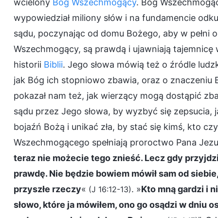
wcielony
Bóg Wszechmogący
. Bóg Wszechmogący
wypowiedział miliony słów i na fundamencie odkup
sądu, poczynając od domu Bożego, aby w pełni oc
Wszechmogący, są prawdą i ujawniają tajemnicę w
historii
Biblii
. Jego słowa mówią też o źródle ludzk
jak Bóg ich stopniowo zbawia, oraz o znaczeniu
pokazał nam też, jak wierzący mogą dostąpić zba
sądu przez Jego słowa, by wyzbyć się zepsucia, 
bojaźń Bożą i unikać zła, by stać się kimś, kto czy
Wszechmogącego spełniają proroctwo Pana Jezu
teraz nie możecie tego znieść. Lecz gdy przyjd
prawdę. Nie będzie bowiem mówił sam od siebie, 
przyszłe rzeczy
«
. »
Kto mną gardzi i n
(J 16:12-13)
słowo, które ja mówiłem, ono go osądzi w dniu 