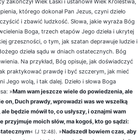
 zakończył Wiek Łaski i ustanowił Wiek Królestwa,
ienia, którego dokonał Pan Jezus, czyni dzieło
zyścić i zbawić ludzkość. Słowa, jakie wyraża Bóg
cielenia Boga, trzech etapów Jego dzieła i ukrytej
iej grzeszności, o tym, jak szatan deprawuje ludzie i
 Bożego dzieła sądu w dniach ostatecznych. Bóg
wienia. Na przykład, Bóg opisuje, jak doświadczyć
jak praktykować prawdę i być szczerym, jak mieć
ni Jego wolą, i tak dalej. Dzieło i słowa Boga
sa: »
Mam wam jeszcze wiele do powiedzenia, ale
zie on, Duch prawdy, wprowadzi was we wszelką
ale będzie mówił to, co usłyszy, i oznajmi wam
ie przyjmuje moich słów, ma kogoś, kto go sądzi:
ostatecznym
«
. »
Nadszedł bowiem czas, aby
(J 12:48)