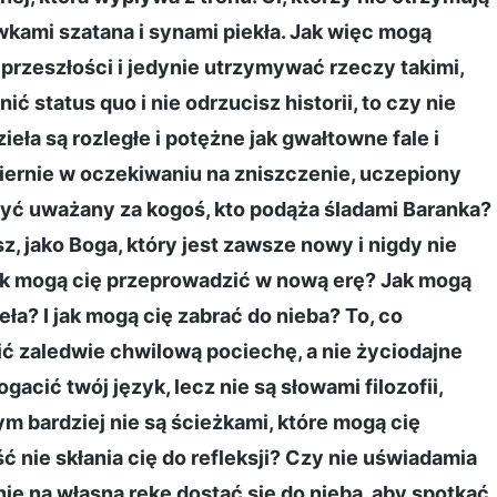
kami szatana i synami piekła. Jak więc mogą
 przeszłości i jedynie utrzymywać rzeczy takimi,
ić status quo i nie odrzucisz historii, to czy nie
ła są rozległe i potężne jak gwałtowne fale i
biernie w oczekiwaniu na zniszczenie, uczepiony
być uważany za kogoś, kto podąża śladami Baranka?
, jako Boga, który jest zawsze nowy i nigdy nie
żek mogą cię przeprowadzić w nową erę? Jak mogą
a? I jak mogą cię zabrać do nieba? To, co
ić zaledwie chwilową pociechę, a nie życiodajne
acić twój język, lecz nie są słowami filozofii,
ym bardziej nie są ścieżkami, które mogą cię
 nie skłania cię do refleksji? Czy nie uświadamia
nie na własną rękę dostać się do nieba, aby spotkać