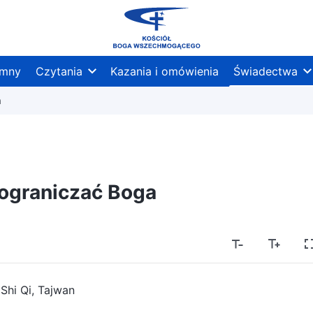
mny
Czytania
Kazania i omówienia
Świadectwa
a
 ograniczać Boga
Shi Qi, Tajwan