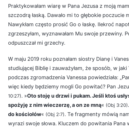
Praktykowałam wiarę w Pana Jezusa z moją mamą 
szczodrą łaską. Dawało mi to głębokie poczucie mi
Nawykłam często prosić Go o łaskę. Ilekroć napo
zgrzeszyłam, wyznawałam Mu swoje przewiny. Pon
odpuszczał mi grzechy.
W maju 2019 roku poznałam siostry Dianę i Vane
studiującej Biblię i zauważyłam, że sposób, w jak
podczas zgromadzenia Vanessa powiedziała: „Pan
więc kiedy będziemy mogli Go powitać? Pan Jezus
. »
Oto stoję u drzwi i pukam. Jeśli ktoś usł
10:27)
spożyję z nim wieczerzę, a on ze mną
«
(Obj 3:20)
do kościołów
«
. Te fragmenty mówią nam
(Obj 2:7)
wyrazi swoje słowa. Kluczem do powitania Pana w