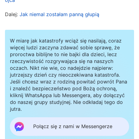
tych dni przed potopem jedli i pili, żenili się i za
mąż wydawali aż do tego dnia, w którym Noe
Dalej:
Jak niemal zostałam panną głupią
wszedł do arki; I nie spostrzegli się, aż
przyszedł potop i zabrał wszystkich – tak
W miarę jak katastrofy wciąż się nasilają, coraz
będzie i z przyjściem Syna Człowieczego
”
(Mt
więcej ludzi zaczyna zdawać sobie sprawę, że
.
Bóg Wszechmogący
mówi: „
Wróć do
24:37-39)
proroctwa biblijne to nie bajki dla dzieci, lecz
rzeczywistość rozgrywająca się na naszych
czasów arki Noego: ludzie byli wówczas
oczach. Nikt nie wie, co nadejdzie najpierw:
głęboko zdeprawowani, oddalili się od Bożego
jutrzejszy dzień czy nieoczekiwana katastrofa.
Jeśli chcesz wraz z rodziną powitać powrót Pana
błogosławieństwa, Bóg nie troszczył się już o
i znaleźć bezpieczeństwo pod Bożą ochroną,
nich i utracili prawo do wszelkich Jego obietnic.
kliknij WhatsAppa lub Messengera, aby dołączyć
Pogrążyli się w ciemności, pozbawieni Bożego
do naszej grupy studyjnej. Nie odkładaj tego do
jutra.
światła. Dlatego stali się rozwiąźli z natury,
odeszli od siebie samych ku ohydnemu
Połącz się z nami w Messengerze
zdeprawowaniu. Ludzie ci nie mogli już więcej