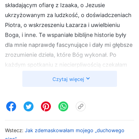
składającym ofiarę z Izaaka, o Jezusie
ukrzyżowanym za ludzkość, o doświadczeniach
Piotra, o wskrzeszeniu Łazarza i uwielbieniu
Boga, i inne. Te wspaniałe biblijne historie były
dla mnie naprawdę fascynujące i dały mi głębsze
zrozumienie dzieła, które Bóg wykonał. Po
każdym spotkaniu z niecierpliwością czekałam
na następne.
Czytaj więcej
Miesiąc później podczas spotkania siostra Chen
przeczytała mi pewne wersety biblijne i fragment
słów Boga Wszechmogącego. W
Biblii
jest
napisane: „
A jak było za dni Noego, tak będzie z
Wstecz:
Jak zdemaskowałam mojego „duchowego
przyjściem Syna Człowieczego. Jak bowiem za
ojca”