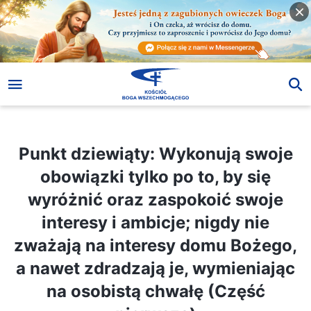
Punkt dziewiąty: Wykonują swoje obowiązki tylko po to, by się wyróżnić oraz zaspokoić swoje interesy i ambicje; nigdy nie zważają na interesy domu Bożego, a nawet zdradzają je, wymieniając na osobistą chwałę (Część pierwsza)
Punkt dziewiąty: Wykonują swoje
obowiązki tylko po to, by się
wyróżnić oraz zaspokoić swoje
interesy i ambicje; nigdy nie
zważają na interesy domu Bożego,
a nawet zdradzają je, wymieniając
na osobistą chwałę (Część