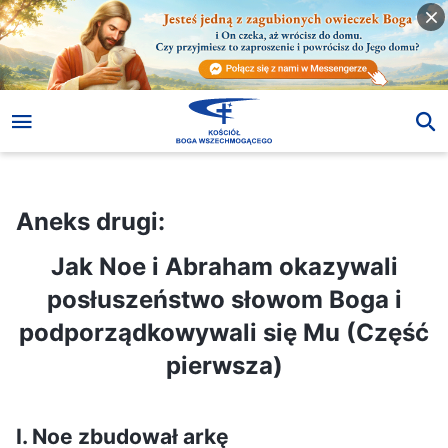
Aneks drugi:
Jak Noe i Abraham okazywali posłuszeństwo słowom Boga i podporządkowywali się Mu (Część pierwsza)
Aneks drugi:
Jak Noe i Abraham okazywali
posłuszeństwo słowom Boga i
podporządkowywali się Mu (Część
pierwsza)
I. Noe zbudował arkę