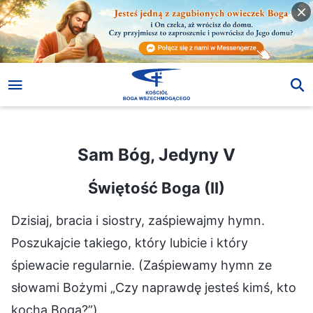
Sam Bóg, Jedyny V
Sam Bóg, Jedyny V
Świętość Boga (II)
Dzisiaj, bracia i siostry, zaśpiewajmy hymn.
Poszukajcie takiego, który lubicie i który
śpiewacie regularnie. (Zaśpiewamy hymn ze
słowami Bożymi „Czy naprawdę jesteś kimś, kto
kocha Boga?”).