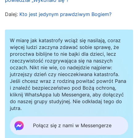
dniach ostatecznych Bóg ponownie stał się
ciałem i wyraża prawdy, czyni dzieło sądzenia i
Dalej:
Kto jest jedynym prawdziwym Bogiem?
skarcenia, by w pełni obmyć ludzi i ocalić nas od
grzechu, od szatana. Jest tak jak mówi
Bóg
W miarę jak katastrofy wciąż się nasilają, coraz
Wszechmogący
: „
Chociaż Jezus wykonał wiele
więcej ludzi zaczyna zdawać sobie sprawę, że
pracy wśród ludzi, jedynie wypełnił dzieło
proroctwa biblijne to nie bajki dla dzieci, lecz
odkupienia całej ludzkości i stał się ofiarą za
rzeczywistość rozgrywająca się na naszych
oczach. Nikt nie wie, co nadejdzie najpierw:
grzech człowieka; nie wyzwolił go od jego
jutrzejszy dzień czy nieoczekiwana katastrofa.
zepsutego usposobienia. Pełne uwolnienie
Jeśli chcesz wraz z rodziną powitać powrót Pana
i znaleźć bezpieczeństwo pod Bożą ochroną,
człowieka od wpływu szatana wymagało nie
kliknij WhatsAppa lub Messengera, aby dołączyć
tylko tego, by Jezus wziął na siebie grzechy
do naszej grupy studyjnej. Nie odkładaj tego do
jutra.
człowieka i stał się ofiarą za grzechy, ale także
wymagało od Boga, aby dokonał większego
Połącz się z nami w Messengerze
dzieła, by całkowicie uwolnić człowieka od jego