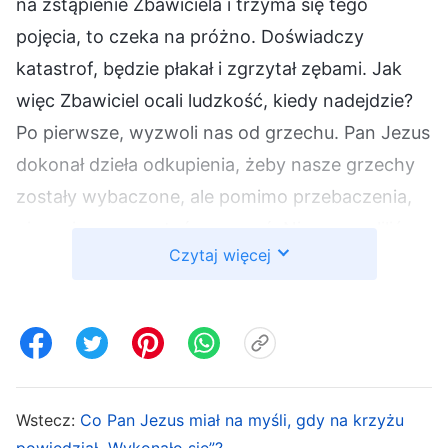
na zstąpienie Zbawiciela i trzyma się tego
pojęcia, to czeka na próżno. Doświadczy
katastrof, będzie płakał i zgrzytał zębami. Jak
więc Zbawiciel ocali ludzkość, kiedy nadejdzie?
Po pierwsze, wyzwoli nas od grzechu. Pan Jezus
dokonał dzieła odkupienia, żeby nasze grzechy
zostały wybaczone, ale pomimo przebaczenia,
nie umiemy przestać grzeszyć. Nie wyzwoliliśmy
Czytaj więcej
się z kajdan grzechu. To niezaprzeczalny fakt.
Bóg jest święty i sprawiedliwy. Pojawia się w
świętym miejscu, ale ukrywa Siebie przed krainą
brudu. Będąc nieświętymi, ludzie nie mogą ujrzeć
Pana, jak więc, żyjąc w grzechu, możemy być
godni wejścia do królestwa Boga? Dlatego w
Wstecz:
Co Pan Jezus miał na myśli, gdy na krzyżu
powiedział „Wykonało się”?