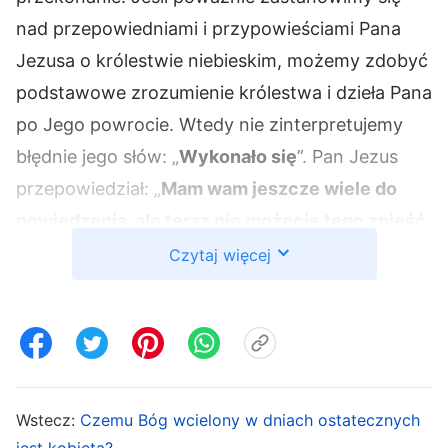
nad przepowiedniami i przypowieściami Pana
Jezusa o królestwie niebieskim, możemy zdobyć
podstawowe zrozumienie królestwa i dzieła Pana
po Jego powrocie. Wtedy nie zinterpretujemy
błędnie jego słów: „
Wykonało się
”. Pan Jezus
przepowiedział: „
Mam wam jeszcze wiele do
powiedzenia, ale teraz nie możecie tego znieść.
Lecz gdy przyjdzie on, Duch prawdy, wprowadzi
Czytaj więcej
was we wszelką prawdę
”
. „
A jeśli
(J 16:12-13)
ktoś słucha moich słów, a nie uwierzy, ja go nie
sądzę. Nie przyszedłem bowiem po to, żeby
sądzić świat, ale żeby zbawić świat. Kto mną
gardzi i nie przyjmuje moich słów, ma kogoś, kto
Wstecz:
Czemu Bóg wcielony w dniach ostatecznych
go sądzi: słowo, które ja mówiłem, ono go
jest kobietą?