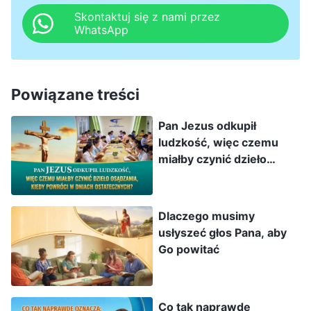
Skontaktuj się z nami przez
zagarniającej ryby wszelkiego rodzaju. Gdy się
WhatsApp
napełniła, rybacy wyciągnęli ją na brzeg, a
usiadłszy, dobre ryby wybrali do naczyń, a złe
wyrzucili. Tak będzie przy końcu świata: wyjdą
Powiązane treści
aniołowie i wyłączą złych spośród
Pan Jezus odkupił
sprawiedliwych; I wrzucą ich do pieca
ludzkość, więc czemu
ognistego. Tam będzie płacz i zgrzytanie
miałby czynić dzieło
zębów
”
. Według tych przepowiedni
(Mt 13:47-50)
osądzania, kiedy powróci
w dniach ostatecznych?
i przypowieści Pan Jezus zapowiedział, że
Dlaczego musimy
wykona dużą część dzieła, kiedy powróci.
usłyszeć głos Pana, aby
Najważniejsze to wyrażanie prawdy i dzieło
Go powitać
sądu. Dzięki temu ludzie wejdą we wszystkie
prawdy i zostaną podzieleni ze względu na
Co tak naprawdę
rodzaj. Ci, których można udoskonalić, będą