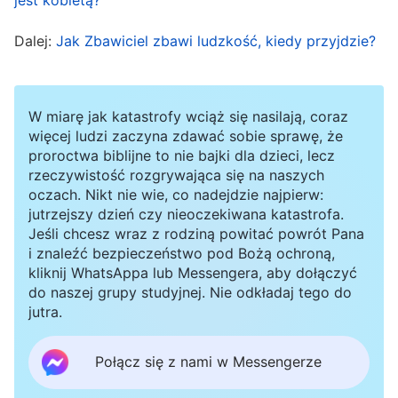
osądzi w dniu ostatecznym
”
. „
Bo
(J 12:47-48)
Dalej:
Jak Zbawiciel zbawi ludzkość, kiedy przyjdzie?
Ojciec nikogo nie sądzi, lecz cały sąd dał
Synowi (…) I dał mu władzę wykonywania sądu,
bo jest Synem Człowieczym
”
. A w 1
(J 5:22, 27)
W miarę jak katastrofy wciąż się nasilają, coraz
więcej ludzi zaczyna zdawać sobie sprawę, że
Liście Piotra napisano: „
Nadszedł bowiem czas,
proroctwa biblijne to nie bajki dla dzieci, lecz
aby sąd rozpoczął się od domu Bożego
”
(1P
rzeczywistość rozgrywająca się na naszych
oczach. Nikt nie wie, co nadejdzie najpierw:
. W Objawieniu czytamy: „
Oto zwyciężył lew
4:17)
jutrzejszy dzień czy nieoczekiwana katastrofa.
z pokolenia Judy, korzeń Dawida, aby otworzyć
Jeśli chcesz wraz z rodziną powitać powrót Pana
księgę i rozwiązać siedem jej pieczęci
”
.
i znaleźć bezpieczeństwo pod Bożą ochroną,
(Obj 5:5)
kliknij WhatsAppa lub Messengera, aby dołączyć
„
Kto ma uszy, niech słucha, co Duch mówi do
do naszej grupy studyjnej. Nie odkładaj tego do
kościołów
”
. Pan Jezus użył też wielu
(Obj 2:7)
jutra.
przypowieści, by opisać królestwo niebieskie, na
Połącz się z nami w Messengerze
przykład: „
Królestwo niebieskie podobne jest
również do sieci zarzuconej w morze i