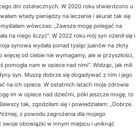
ego dni ostatecznych. W 2020 roku stwierdzono u
wałam wtedy pieniędzy na leczenie i akurat tak się
. Pomyślałam wówczas: „Zawsze mogę polegać na
ła na niego liczyć”. W 2022 roku mój syn ożenił się i
moja synowa wydała ponad tysiąc juanów na złoty
o więcej od ciebie nie wymagamy, ale w przyszłości,
yś pomogła nam w opiece nad nimi”. Widząc, jak mili
edyny syn. Muszę dobrze się dogadywać z nim i jego
gać na ich opiece. W ostatnich latach moje zdrowie
mogę im w opiece nad dziećmi, póki jeszcze mogę, to
ślawszy tak, zgodziłam się i powiedziałam: „Dobrze.
”. Później, z powodu zagrożenia dla mojego
swoje obowiązki w innym miejscu i uniknąć