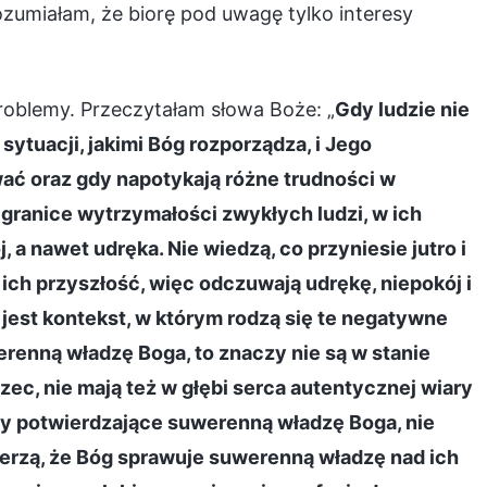
umiałam, że biorę pod uwagę tylko interesy
roblemy. Przeczytałam słowa Boże: „
Gdy ludzie nie
sytuacji, jakimi Bóg rozporządza, i Jego
ć oraz gdy napotykają różne trudności w
 granice wytrzymałości zwykłych ludzi, w ich
 a nawet udręka. Nie wiedzą, co przyniesie jutro i
 ich przyszłość, więc odczuwają udrękę, niepokój i
 jest kontekst, w którym rodzą się te negatywne
erenną władzę Boga, to znaczy nie są w stanie
ec, nie mają też w głębi serca autentycznej wiary
ty potwierdzające suwerenną władzę Boga, nie
 wierzą, że Bóg sprawuje suwerenną władzę nad ich