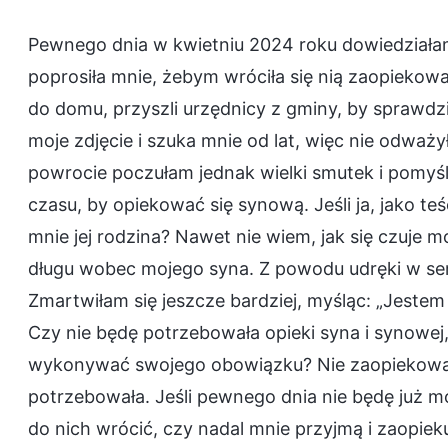
Pewnego dnia w kwietniu 2024 roku dowiedziałam 
poprosiła mnie, żebym wróciła się nią zaopiekow
do domu, przyszli urzędnicy z gminy, by sprawd
moje zdjęcie i szuka mnie od lat, więc nie odwa
powrocie poczułam jednak wielki smutek i pomyśl
czasu, by opiekować się synową. Jeśli ja, jako teś
mnie jej rodzina? Nawet nie wiem, jak się czuje 
długu wobec mojego syna. Z powodu udręki w ser
Zmartwiłam się jeszcze bardziej, myśląc: „Jestem
Czy nie będę potrzebowała opieki syna i synowej
wykonywać swojego obowiązku? Nie zaopiekowała
potrzebowała. Jeśli pewnego dnia nie będę już 
do nich wrócić, czy nadal mnie przyjmą i zaopieku