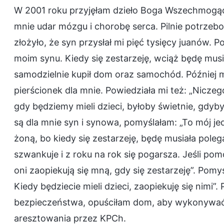
W 2001 roku przyjęłam dzieło Boga Wszechmogąc
mnie udar mózgu i chorobę serca. Pilnie potrzebo
złożyło, że syn przysłał mi pięć tysięcy juanów
moim synu. Kiedy się zestarzeję, wciąż będę musia
samodzielnie kupił dom oraz samochód. Później 
pierścionek dla mnie. Powiedziała mi też: „Niczeg
gdy będziemy mieli dzieci, byłoby świetnie, gdyb
są dla mnie syn i synowa, pomyślałam: „To mój j
żoną, bo kiedy się zestarzeję, będę musiała pole
szwankuje i z roku na rok się pogarsza. Jeśli po
oni zaopiekują się mną, gdy się zestarzeję”. Pomy
Kiedy będziecie mieli dzieci, zaopiekuję się nimi
bezpieczeństwa, opuściłam dom, aby wykonywać 
aresztowania przez KPCh.