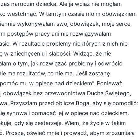
 czas narodzin dziecka. Ale ja wciąż nie mogłam
ylko westchnąć. W tamtym czasie moim obowiązkiem
iennie wykonywałam swój obowiązek, moje serce
iłam postępów pracy ani nie rozwiązywałam
e. W rezultacie problemy niektórych z nich nie
 w zniechęceniu i słabości. Widząc, że nie
łam o tym, jak rozwiązać problemy i odwrócić
ie ma rezultatów, to nie ma. Jeśli zostanę
i pomóc mu w opiece nad dzieckiem”. Ponieważ
j obowiązek bez przewodnictwa Ducha Świętego,
wa. Przyszłam przed oblicze Boga, aby się pomodlić:
się synową i pomagać jej w opiece nad dzieckiem.
iekuje, gdy się zestarzeję. Wiem, że życie w takim
lnić. Proszę, oświeć mnie i prowadź, abym zrozumiała