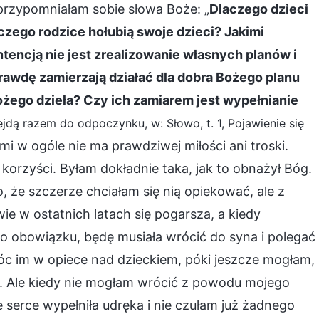
przypomniałam sobie słowa Boże: „
Dlaczego dzieci
zego rodzice hołubią swoje dzieci? Jakimi
intencją nie jest zrealizowanie własnych planów i
awdę zamierzają działać dla dobra Bożego planu
ożego dzieła? Czy ich zamiarem jest wypełnianie
jdą razem do odpoczynku, w: Słowo, t. 1, Pojawienie się
mi w ogóle nie ma prawdziwej miłości ani troski.
 korzyści. Byłam dokładnie taka, jak to obnażył Bóg.
, że szczerze chciałam się nią opiekować, ale z
e w ostatnich latach się pogarsza, a kiedy
 obowiązku, będę musiała wrócić do syna i polegać
óc im w opiece nad dzieckiem, póki jeszcze mogłam,
. Ale kiedy nie mogłam wrócić z powodu mojego
 serce wypełniła udręka i nie czułam już żadnego