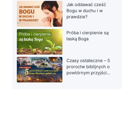
Jak oddawać cześć
Bogu w duchu i w
prawdzie?
Próba i cierpienie są
łaską Boga
Czasy ostateczne – 5
proroctw biblijnych o
powtórnym przyjściu
Jezusa Chrystusa
spełniło się