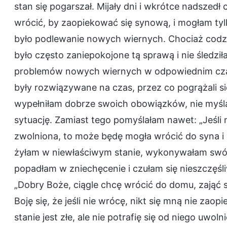
stan się pogarszał. Mijały dni i wkrótce nadszedł
wrócić, by zaopiekować się synową, i mogłam t
było podlewanie nowych wiernych. Chociaż codz
było często zaniepokojone tą sprawą i nie śledz
problemów nowych wiernych w odpowiednim czasi
były rozwiązywane na czas, przez co pogrążali się
wypełniłam dobrze swoich obowiązków, nie myśla
sytuację. Zamiast tego pomyślałam nawet: „Jeśli n
zwolniona, to może będę mogła wrócić do syna 
żyłam w niewłaściwym stanie, wykonywałam swó
popadłam w zniechęcenie i czułam się nieszczęśli
„Dobry Boże, ciągle chcę wrócić do domu, zająć 
Boję się, że jeśli nie wrócę, nikt się mną nie zaop
stanie jest złe, ale nie potrafię się od niego uwo