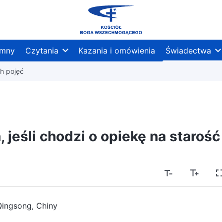
mny
Czytania
Kazania i omówienia
Świadectwa
h pojęć
 jeśli chodzi o opiekę na starość
Qingsong, Chiny