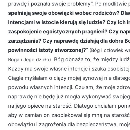
prawdę i poznała swoje problemy”. Po modlitwie 
spełniają swoje obowiązki wobec rodziców? Dlac
intencjami w istocie kierują się ludzie? Czy ich 
zaspokojenie egoistycznych pragnień? Czy napr
zarządzania? Czy naprawdę działają dla dobra B
powinności istoty stworzonej?
”
(Bóg i człowiek we
. Bóg obnaża to, że między ludź
Boga i Jego dzieło)
Każdy ma swoje własne intencje i szuka osobistej
Ciągle myślałam o ciąży mojej synowej nie dlatego
powodu własnych intencji. Czułam, że moje zdrowi
naprawdę nie będę już mogła wykonywać swojego
na jego opiece na starość. Dlatego chciałam pom
aby w zamian on zaopiekował się mną na starość
obowiązku i zagrożenia dla bezpieczeństwa, moje