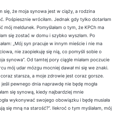
się, że moja synowa jest w ciąży, a rodzina
ać. Pośpiesznie wróciłam. Jednak gdy tylko dotarłam
zić mój meldunek. Pomyślałam o tym, że KPCh ma
żyłam się zostać w domu i szybko wyszłam. Po
ałam: „Mój syn pracuje w innym mieście i nie ma
ciowa, nie zaopiekuję się nią, co pomyśli sobie o
moja synowa”. Od tamtej pory ciągle miałam poczucie
cu mój udar mózgu mocniej dawał mi się we znaki.
 coraz starsza, a moje zdrowie jest coraz gorsze.
, jeśli pewnego dnia naprawdę nie będę mogła
m się synową, kiedy najbardziej mnie
mogła wykonywać swojego obowiązku i będę musiała
ją się mną na starość?”. Ilekroć o tym myślałam, mój