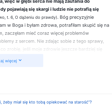
a, więc w głębi serca nie mają zaufania do
 pojawiają się skargi i ludzie nie potrafią się
. Bóg precyzyjnie
wo, t. 6, O dążeniu do prawdy)
am w Boga i byłam zdrowa, potrafiłam skupić się na
am, zaczęłam mieć coraz więcej problemów
blemy z sercem. Nie zdając sobie z tego sprawy,
o zrobię, jeśli moje zdrowie jeszcze bardziej się
ali, nie wróciłam, by się nimi zaopiekować, więc
aj więcej
 potrzebować opieki? Kiedy o tym myślałam,
raciłam poczucie brzemienia przy wykonywaniu
wać ich poza domem. Chciałam tylko wrócić, by
ć, gdy się zestarzeję. Często powtarzałam, że
o do czego, traciłam wiarę w Jego suwerenną władzę
, żeby miał się kto tobą opiekować na starość”?
 że w ogóle nie mam wiary w Boga. Gdy teraz o tym