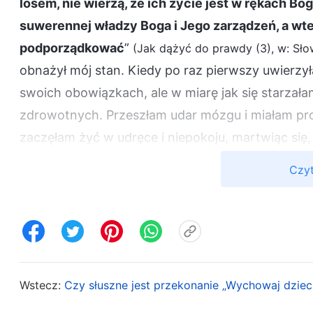
losem, nie wierzą, że ich życie jest w rękach Bog
suwerennej władzy Boga i Jego zarządzeń, a wtedy
podporządkować
”
(Jak dążyć do prawdy (3), w: Sło
obnażył mój stan. Kiedy po raz pierwszy uwierzył
swoich obowiązkach, ale w miarę jak się starzał
zdrowotnych. Przeszłam udar mózgu i miałam pro
zaczęłam żyć w udręce i niepokoju, martwiąc się, c
pogorszy. Kiedy mój syn i synowa mnie potrzebow
Czyt
czy oni zajmą się mną, gdy się zestarzeję i będę
zaczęłam pogrążać się w negatywnym stanie, st
moich obowiązków, a nawet nie chciałam wykony
opiekować się synową, abym mogła na nich polega
wszystko jest w rękach Boga, ale gdy przyszło c
Wstecz:
Czy słuszne jest przekonanie „Wychowaj dzieci
i chciałam tylko polegać na innych. Zobaczyłam,