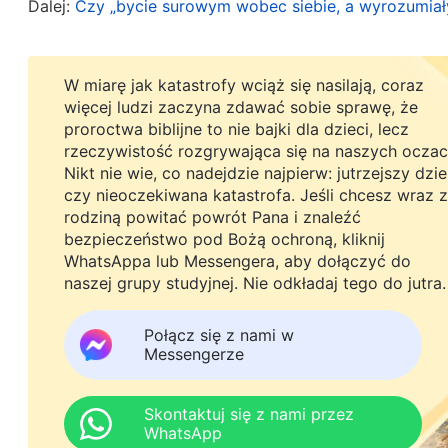
myślę, jaki był sens martwienia się o te rzeczy? B
Dalej:
Czy „bycie surowym wobec siebie, a wyrozumiał
życie, a ja musiałam tylko poddać się suwerennej
przyjmować to, co przyniesie życie.
W miarę jak katastrofy wciąż się nasilają, coraz
więcej ludzi zaczyna zdawać sobie sprawę, że
Przeczytałam kolejny fragment słów Bożych: „
Ju
proroctwa biblijne to nie bajki dla dzieci, lecz
rzeczywistość rozgrywająca się na naszych oczac
swoje dzieci, sprawia, że bardzo wiele zyskuje. J
Nikt nie wie, co nadejdzie najpierw: jutrzejszy dzi
szacunkiem i oddaniem, czy będziesz mógł na ni
czy nieoczekiwana katastrofa. Jeśli chcesz wraz z
rodziną powitać powrót Pana i znaleźć
to już zależy od tego, czy przeznaczone wam jes
bezpieczeństwo pod Bożą ochroną, kliknij
Ponadto środowisko, w którym żyją twoje dzieci, 
WhatsAppa lub Messengera, aby dołączyć do
naszej grupy studyjnej. Nie odkładaj tego do jutra.
opieki, czy mają stabilną sytuację finansową i 
materialnie i zapewnić godziwe warunki życia – 
Połącz się z nami w
również od Bożego zarządzenia zależy to, czy tob
Messengerze
będziesz mógł cieszyć się rzeczami materialny
dzięki swoim dzieciom. Czyż nie jest właśnie ta
Skontaktuj się z nami przez
WhatsApp
sobie zabezpieczyć. Niektóre dzieci nie są lubia