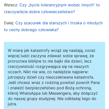
temu, że Li Lan podzieliła się ze mną ewangelią.
Wstecz:
Czy „bycie tolerancyjnym wobec innych” to
W chwilach słabości i zniechęcenia to Li Lan
rzeczywiście dobre człowieczeństwo?
zawsze mi pomagała i mnie wspierała. Co więcej,
Dalej:
Czy szacunek dla starszych i troska o młodych
gdy wykonywałam swoje obowiązki, często
to cechy dobrego człowieka?
pomagała mi zajmować się dziećmi i domem. Jak
mówi przysłowie: „Za kroplę dobroci należy
odwdzięczyć się tryskającym źródłem”. Poza
W miarę jak katastrofy wciąż się nasilają, coraz
więcej ludzi zaczyna zdawać sobie sprawę, że
tym Li Lan bardzo mi pomogła. Gdybym
proroctwa biblijne to nie bajki dla dzieci, lecz
obnażyła jej zachowanie niedowiarka, czy nie
rzeczywistość rozgrywająca się na naszych
oczach. Nikt nie wie, co nadejdzie najpierw:
pokazałabym w ten sposób, że jestem
jutrzejszy dzień czy nieoczekiwana katastrofa.
pozbawiona sumienia? Mając to na względzie,
Jeśli chcesz wraz z rodziną powitać powrót Pana
taktownie odpowiedziałam przywódczyni:
i znaleźć bezpieczeństwo pod Bożą ochroną,
kliknij WhatsAppa lub Messengera, aby dołączyć
„Przez ostatnie dwa lata nie chodziłam na
do naszej grupy studyjnej. Nie odkładaj tego do
zgromadzenia razem z Li Lan, więc nie znam jej
jutra.