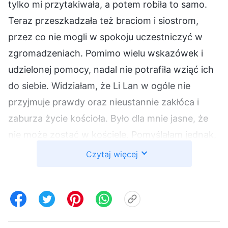
tylko mi przytakiwała, a potem robiła to samo.
Teraz przeszkadzała też braciom i siostrom,
przez co nie mogli w spokoju uczestniczyć w
zgromadzeniach. Pomimo wielu wskazówek i
udzielonej pomocy, nadal nie potrafiła wziąć ich
do siebie. Widziałam, że Li Lan w ogóle nie
przyjmuje prawdy oraz nieustannie zakłóca i
zaburza życie kościoła. Było dla mnie jasne, że
nie może zostać w kościele. Pomyślałam jednak,
że jeśli obnażę jej zachowanie, Li Lan zostanie
Czytaj więcej
usunięta jako niedowiarek, co mnie bardzo
martwiło. Rozmyślałam o tym, że mogłam
przyjąć dzieło Boże w dniach ostatecznych,
dążyć do prawdy i zostać zbawiona tylko dzięki