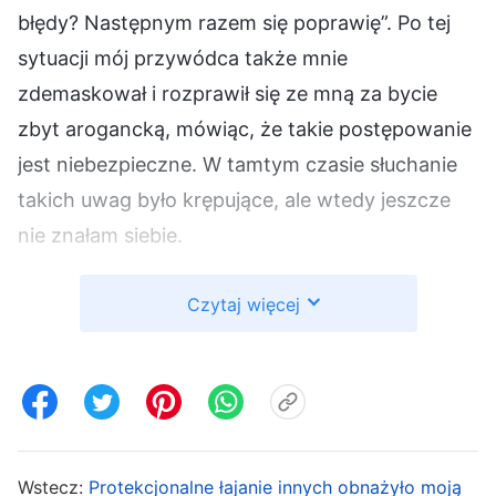
błędy? Następnym razem się poprawię”. Po tej
sytuacji mój przywódca także mnie
zdemaskował i rozprawił się ze mną za bycie
zbyt arogancką, mówiąc, że takie postępowanie
jest niebezpieczne. W tamtym czasie słuchanie
takich uwag było krępujące, ale wtedy jeszcze
nie znałam siebie.
Później pracowałam z siostrą Jessie przy
Czytaj więcej
nadzorowaniu pracy kościoła. Pracowała z
większą ostrożnością i powagą i skupiała się na
poszukiwaniu zasad prawdy. Kiedy
dyskutowałyśmy o pracy i podejmowałyśmy
decyzje, przed podjęciem decyzji ciągle
Wstecz:
Protekcjonalne łajanie innych obnażyło moją