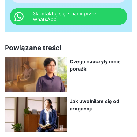
że już poczyniłam przygotowania i nie musi się o
nic martwić. W efekcie, przedmioty, które
Skontaktuj się z nami przez
WhatsApp
zakupiłam nie odpowiadały naszym standardom i
zmarnowałam ofiary. Ogarnęła mnie wtedy
panika. Zrozumiałam, że zmarnowanie ofiar to
Powiązane treści
było wielkie wykroczenie. Czułam się, jakby
Czego nauczyły mnie
ciężki głaz spoczął mi na sercu i sprawiał, że nie
porażki
mogłam oddychać. Często płakałam w ukryciu i
każdego dnia czułam wielkie przygnębienie i ból.
Mój stan się pogarszał, obowiązki stawały się
Jak uwolniłam się od
trudniejsze i nie widziałam wyraźnie wielu
arogancji
problemów.
Następnie przywódca rozmawiał ze mną,