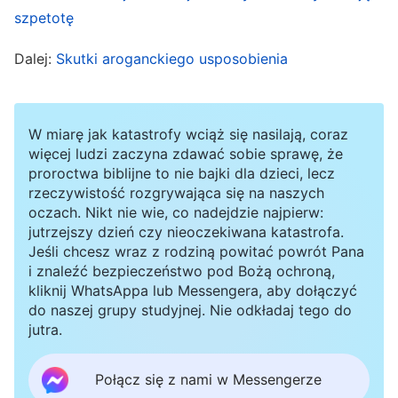
sprawdzała i potwierdzała wszystko. Uważałam
szpetotę
jednak, że nie jest wystarczająco efektywna i
Dalej:
Skutki aroganckiego usposobienia
zaczęłam nią gardzić. Potem wiele decyzji
podjęłam samodzielnie i w ogóle nie traktowałam
jej poważnie. Pewnego razu potrzebowaliśmy
W miarę jak katastrofy wciąż się nasilają, coraz
kupić pewne rzeczy do kościoła. Ponieważ
więcej ludzi zaczyna zdawać sobie sprawę, że
proroctwa biblijne to nie bajki dla dzieci, lecz
wiązało się to z wydawaniem ofiar, mój
rzeczywistość rozgrywająca się na naszych
przywódca wielokrotnie powtarzał, bym
oczach. Nikt nie wie, co nadejdzie najpierw:
jutrzejszy dzień czy nieoczekiwana katastrofa.
omówiła to z partnerką. Obiecałam to zrobić, ale
Jeśli chcesz wraz z rodziną powitać powrót Pana
pomyślałam: „To nie są zbyt trudne sprawy i już
i znaleźć bezpieczeństwo pod Bożą ochroną,
kliknij WhatsAppa lub Messengera, aby dołączyć
wcześniej to robiłam. Mogę to zrobić sama. Po
do naszej grupy studyjnej. Nie odkładaj tego do
co mi partnerka?”. Kiedy moja partnerka wysłała
jutra.
mi wiadomość z zapytaniem o szczegóły
Połącz się z nami w Messengerze
zakupów, bez zastanowienia odpowiedziałam,