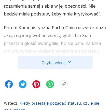
rozumienia samej siebie w jej obecności. Nie
będzie miała podstaw, żeby mnie krytykować”.
Potem Komunistyczna Partia Chin ruszyła z dużą
akcją represji wobec wierzących i Liu Xiao
przestała głosić ewangelię, bo się bała. Za kilka
dni przywódczyni pisemnie spytała o postępy
pracy ewangelizacyjnej i zachęciła nas do
Czytaj więcej
wytężonych wysiłków, o ile nie było zagrożenia.
Liu Xiao powiedziała: „Sytuacja jest teraz
niebezpieczna. A co jeśli aresztują nas podczas
głoszenia ewangelii? Prośba przywódczyni jest
kontrowersyjna i to nie jest jej pierwsza
Wstecz:
Kiedy przestaję pożądać statusu, czuję się
problematyczna decyzja”. Krytyka Liu Xiao
wyzwolona