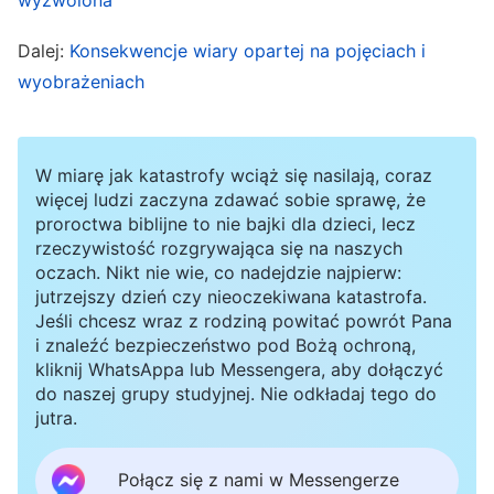
wpłynęła na moją opinię o przywódczyni.
Dalej:
Konsekwencje wiary opartej na pojęciach i
Pomyślałam: „A co jeśli kogoś aresztują podczas
wyobrażeniach
głoszenia ewangelii? Kto weźmie za to
odpowiedzialność? Może powinniśmy teraz
siedzieć cicho”. Praca ewangelizacyjna utknęła w
W miarę jak katastrofy wciąż się nasilają, coraz
martwym punkcie na ponad miesiąc.
więcej ludzi zaczyna zdawać sobie sprawę, że
proroctwa biblijne to nie bajki dla dzieci, lecz
Przywódczyni znów napisała do nas,
rzeczywistość rozgrywająca się na naszych
podkreślając wagę tego zadania, które jest misją
oczach. Nikt nie wie, co nadejdzie najpierw:
jutrzejszy dzień czy nieoczekiwana katastrofa.
powierzoną nam przez Boga i którego nie wolno
Jeśli chcesz wraz z rodziną powitać powrót Pana
przerywać. Nawet w trudnych sytuacjach, jak
i znaleźć bezpieczeństwo pod Bożą ochroną,
kliknij WhatsAppa lub Messengera, aby dołączyć
obecnie, można nadal głosić ewangelię bliskim
do naszej grupy studyjnej. Nie odkładaj tego do
znajomym, krewnym i przyjaciołom. Spytała,
jutra.
czemu zarzuciłyśmy pracę ewangelizacyjną. Po
przeczytaniu listu dotarło do mnie, że
Połącz się z nami w Messengerze