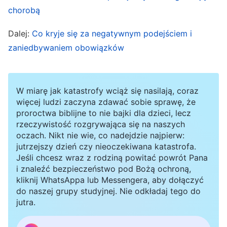
trudności. Pomimo dojrzałego wieku ich
chorobą
myślenie niekoniecznie jest prawidłowe i
Dalej:
Co kryje się za negatywnym podejściem i
racjonalne, a ich mniemania i opinie
zaniedbywaniem obowiązków
niekoniecznie pozostają w zgodzie z prawdą. Ci
starsi ludzie mają problemy tak samo jak inni i
stale się zamartwiają: »Nie cieszę się już tak
W miarę jak katastrofy wciąż się nasilają, coraz
dobrym zdrowiem jak kiedyś i podlegam
więcej ludzi zaczyna zdawać sobie sprawę, że
proroctwa biblijne to nie bajki dla dzieci, lecz
ograniczeniom, jeśli chodzi o obowiązki, jakie
rzeczywistość rozgrywająca się na naszych
jestem w stanie wykonywać. Jeśli wykonuję
oczach. Nikt nie wie, co nadejdzie najpierw:
jutrzejszy dzień czy nieoczekiwana katastrofa.
tylko te drobne obowiązki, to czy Bóg mnie
Jeśli chcesz wraz z rodziną powitać powrót Pana
zapamięta? Czasem choruję i ktoś musi się mną
i znaleźć bezpieczeństwo pod Bożą ochroną,
kliknij WhatsAppa lub Messengera, aby dołączyć
opiekować. Jeśli nie ma takiej osoby, nie jestem
do naszej grupy studyjnej. Nie odkładaj tego do
w stanie wykonywać obowiązków, więc co mam
jutra.
począć? Jestem w podeszłym wieku i nie