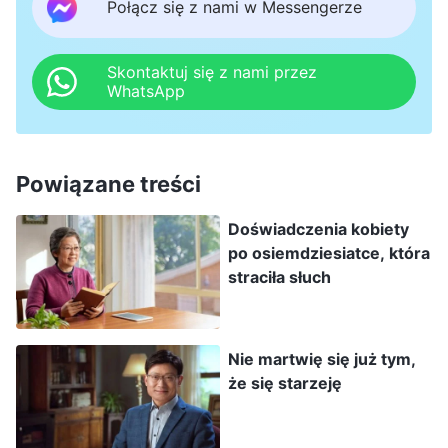
zapamiętuję Bożych słów, gdy je czytam, a
Połącz się z nami w Messengerze
także trudno mi zrozumieć prawdę. Gdy
omawiam prawdę, moje słowa są zagmatwane i
Skontaktuj się z nami przez
WhatsApp
nielogiczne, nie mam doświadczeń, którymi
warto byłoby się podzielić. Mam już swój wiek i
brak mi energii, wzrok mi się pogorszył i siły
Powiązane treści
mam nadwątlone. Wszystko jest dla mnie
trudne. Nie jestem w stanie wypełniać
Doświadczenia kobiety
po osiemdziesiatce, która
obowiązków, a do tego łatwo zapominam i
straciła słuch
opacznie rozumiem różne rzeczy. Czasem mam
mętlik w głowie, przez co przysparzam
problemów kościołowi oraz braciom i siostrom.
Nie martwię się już tym,
że się starzeję
Chcę dostąpić zbawienia i dążyć do prawdy, ale
to bardzo trudne. Co na to poradzę?«. (…) Są