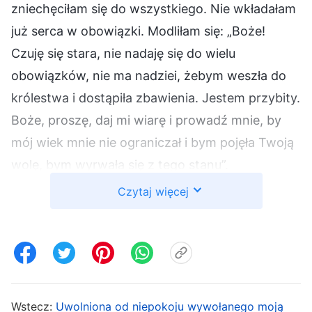
zniechęciłam się do wszystkiego. Nie wkładałam
już serca w obowiązki. Modliłam się: „Boże!
Czuję się stara, nie nadaję się do wielu
obowiązków, nie ma nadziei, żebym weszła do
królestwa i dostąpiła zbawienia. Jestem przybity.
Boże, proszę, daj mi wiarę i prowadź mnie, by
mój wiek mnie nie ograniczał i bym pojęła Twoją
wolę, bym wyrwała się z tego stanu”.
Czytaj więcej
Mój stan zaczął się zmieniać dzięki słowom
Boga.
Bóg Wszechmogący
mówi: „
Są wśród
braci i sióstr ludzie starsi, w wieku od 60 do 80
lub 90 lat, którzy ze względu na swój
zaawansowany wiek również doświadczają
Wstecz:
Uwolniona od niepokoju wywołanego moją