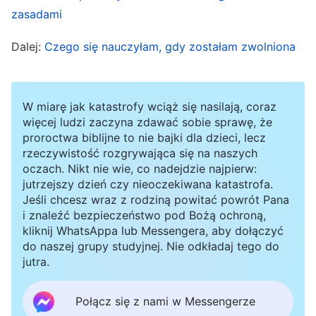
zawodowe były najlepsze w grupie, a do tego
zasadami
ma niezłe rozeznanie co do zasad. Możecie na
Dalej:
Czego się nauczyłam, gdy zostałam zwolniona
razie współpracować”. Słysząc to, poczułem
lekkie rozczarowanie. Na samą myśl o tym, że
będę musiał codziennie stawiać czoła komuś, kto
W miarę jak katastrofy wciąż się nasilają, coraz
ciągle wytykał mi problemy, czułem się
więcej ludzi zaczyna zdawać sobie sprawę, że
proroctwa biblijne to nie bajki dla dzieci, lecz
wewnętrznie stłamszony; nie potrafiłem nawet
rzeczywistość rozgrywająca się na naszych
opisać tego uczucia. Kilka dni później
oczach. Nikt nie wie, co nadejdzie najpierw:
przywódczyni przyszła na zgromadzenie, a ja w
jutrzejszy dzień czy nieoczekiwana katastrofa.
Jeśli chcesz wraz z rodziną powitać powrót Pana
jej obecności znów udawałem troskę o Wang
i znaleźć bezpieczeństwo pod Bożą ochroną,
Jina, mówiąc, że się starzeje, jest słabego
kliknij WhatsAppa lub Messengera, aby dołączyć
do naszej grupy studyjnej. Nie odkładaj tego do
zdrowia i że obawiam się, iż nie poradzi sobie z
jutra.
presją, jaką niesie ze sobą praca z tekstami.
Wtedy trochę ruszyło mnie sumienie, bo
Połącz się z nami w Messengerze