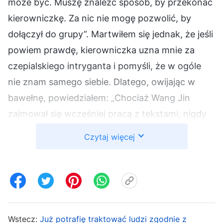
może być. Muszę znaleźć sposób, by przekonać
kierowniczkę. Za nic nie mogę pozwolić, by
dołączył do grupy”. Martwiłem się jednak, że jeśli
powiem prawdę, kierowniczka uzna mnie za
czepialskiego intryganta i pomyśli, że w ogóle
nie znam samego siebie. Dlatego, owijając w
bawełnę, powiedziałem: „Chociaż Wang Jin
zajmował się wcześniej pracą z tekstami, nigdy
nie redagował kazań. Poza tym jego astma i
Czytaj więcej
zwyrodnienie kręgów szyjnych są dość
poważne, a lat mu przecież nie ubywa. Niezbyt
nadaje się do tych obowiązków”. Lecz
kierowniczka odparła: „Gdy Wang Jin zajmował
się wcześniej pracą z tekstami, jego umiejętności
Wstecz:
Już potrafię traktować ludzi zgodnie z