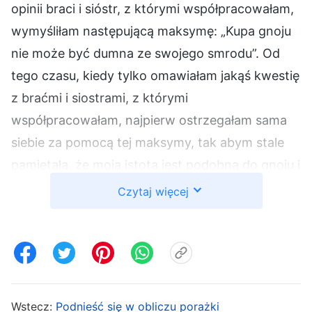
opinii braci i sióstr, z którymi współpracowałam,
wymyśliłam następującą maksymę: „Kupa gnoju
nie może być dumna ze swojego smrodu”. Od
tego czasu, kiedy tylko omawiałam jakąś kwestię
z braćmi i siostrami, z którymi
współpracowałam, najpierw ostrzegałam sama
siebie za pomocą tej maksymy, tak abym stale
pamiętała, że moja istota jest podobna do gnoju i
że cała moja jaźń wydziela potworny smród.
Czytaj więcej
Myślałam też o tym, że wskutek mojej arogancji i
mojego ego byłam przyczyną tylu kłopotów w
pracy kościoła i że moja arogancja nie ma
żadnego uzasadnienia. W ten sposób nie
upierałam się, że moje opinie są właściwe, i
Wstecz:
Podnieść się w obliczu porażki