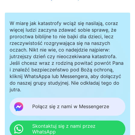
mogłam mieć w jakiejś mierze szukające serce,
przez co byłam gotowa okazywać pokorę i
słuchać opinii innych ludzi. Czasami wciąż
W miarę jak katastrofy wciąż się nasilają, coraz
więcej ludzi zaczyna zdawać sobie sprawę, że
chciałam odrzucać poglądy innych ludzi, ale
proroctwa biblijne to nie bajki dla dzieci, lecz
kiedy tylko pomyślałam o mojej maksymie,
rzeczywistość rozgrywająca się na naszych
oczach. Nikt nie wie, co nadejdzie najpierw:
podejmowałam świadomy wysiłek, by wyrzec się
jutrzejszy dzień czy nieoczekiwana katastrofa.
siebie i praktykować prawdę harmonijnej
Jeśli chcesz wraz z rodziną powitać powrót Pana
i znaleźć bezpieczeństwo pod Bożą ochroną,
współpracy.
kliknij WhatsAppa lub Messengera, aby dołączyć
do naszej grupy studyjnej. Nie odkładaj tego do
Po pewnym czasie z radością odkryłam, że gdy
jutra.
okazywałam pokorę, z rozmów
Połącz się z nami w Messengerze
przeprowadzanych z braćmi i siostrami
uzyskiwałam nieco oświecenia i iluminacji Ducha
Skontaktuj się z nami przez
Świętego oraz dostrzegałam niektóre absurdalne
WhatsApp