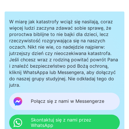
wszelkie oko
«
. »
I zaraz po udręce tych
(Ap 1:7)
dni słońce pociemnieje, a księżyc nie będzie
W miarę jak katastrofy wciąż się nasilają, coraz
dawał swego światła, gwiazdy spadną z nieba i
więcej ludzi zaczyna zdawać sobie sprawę, że
proroctwa biblijne to nie bajki dla dzieci, lecz
moce niebieskie zostaną poruszone. A wtedy
rzeczywistość rozgrywająca się na naszych
ukaże się na niebie znak Syna Człowieczego i
oczach. Nikt nie wie, co nadejdzie najpierw:
jutrzejszy dzień czy nieoczekiwana katastrofa.
wszystkie narody ziemi zapłaczą, i ujrzą Syna
Jeśli chcesz wraz z rodziną powitać powrót Pana
Człowieczego, jak nadchodzi na niebieskich
i znaleźć bezpieczeństwo pod Bożą ochroną,
kliknij WhatsAppa lub Messengera, aby dołączyć
obłokach w wielkiej potędze i majestacie
«
(Mt
do naszej grupy studyjnej. Nie odkładaj tego do
. Widać tutaj, że kiedy Pan powróci,
24:29-30)
jutra.
słońce pociemnieje, a księżyc utraci swoje
światło. Gwiazdy spadną z nieba i Pan zstąpi na
Połącz się z nami w Messengerze
obłoku. Ale jak do tej pory żaden z tych znaków
jeszcze się nie ukazał. Jak możesz mówić, że On
Skontaktuj się z nami przez
WhatsApp
już przyszedł?”. Żona odpowiedziała mi bardzo