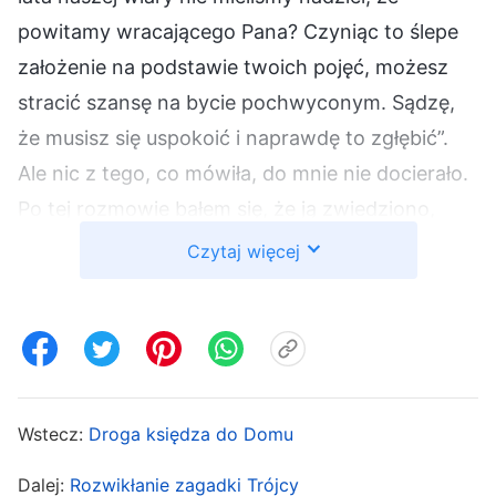
powitamy wracającego Pana? Czyniąc to ślepe
założenie na podstawie twoich pojęć, możesz
stracić szansę na bycie pochwyconym. Sądzę,
że musisz się uspokoić i naprawdę to zgłębić”.
Ale nic z tego, co mówiła, do mnie nie docierało.
Po tej rozmowie bałem się, że ją zwiedziono,
więc raz za razem przypominałem jej proroctwa
Czytaj więcej
o powtórnym przyjściu Pana, mówiąc: „Gdy Pan
Jezus został ukrzyżowany i zmartwychwstał,
Jego chwalebne ciało wstąpiło do nieba na
obłoku. Kiedy powróci, ukaże się w postaci
duchowej, przychodząc na obłokach w pełni
Wstecz:
Droga księdza do Domu
chwały. Jak mógłby powrócić w ciele? Biblia
Dalej:
Rozwikłanie zagadki Trójcy
mówi: »
Oto nadchodzi z obłokami i ujrzy Go