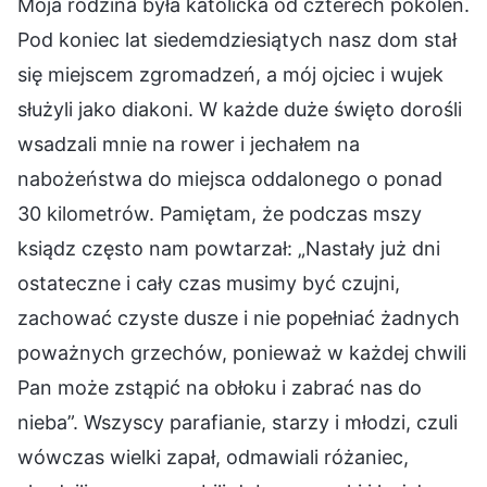
Moja rodzina była katolicka od czterech pokoleń.
Pod koniec lat siedemdziesiątych nasz dom stał
się miejscem zgromadzeń, a mój ojciec i wujek
służyli jako diakoni. W każde duże święto dorośli
wsadzali mnie na rower i jechałem na
nabożeństwa do miejsca oddalonego o ponad
30 kilometrów. Pamiętam, że podczas mszy
ksiądz często nam powtarzał: „Nastały już dni
ostateczne i cały czas musimy być czujni,
zachować czyste dusze i nie popełniać żadnych
poważnych grzechów, ponieważ w każdej chwili
Pan może zstąpić na obłoku i zabrać nas do
nieba”. Wszyscy parafianie, starzy i młodzi, czuli
wówczas wielki zapał, odmawiali różaniec,