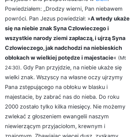
Powiedziałem: „Drodzy wierni, Pan niebawem
powróci. Pan Jezus powiedział: »
A wtedy ukaże
się na niebie znak Syna Człowieczego i
wszystkie narody ziemi zapłaczą, i ujrzą Syna
Człowieczego, jak nadchodzi na niebieskich
obłokach w wielkiej potędze i majestacie
«
(Mt
. Gdy Pan przyjdzie, na niebie ukaże się
24:30)
wielki znak. Wszyscy na własne oczy ujrzymy
Pana zstępującego na obłoku w blasku i
majestacie, by zabrać nas do nieba. Do roku
2000 zostało tylko kilka miesięcy. Nie możemy
zwlekać z głoszeniem ewangelii naszym
niewierzącym przyjaciołom, krewnym i
znajomym. Zbawiając więcej dusz, zyskamy