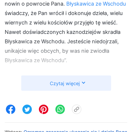
nowin o powrocie Pana.
Błyskawica ze Wschodu
świadczy, że Pan wrócił i dokonuje dzieła, wielu
wiernych z wielu kościołów przyjęło tę wieść.
Nawet doświadczonych kaznodziejów skradła
Błyskawica ze Wschodu. Jesteście niedojrzali,
unikajcie więc obcych, by was nie zwiodła
Błyskawica ze Wschodu”.
Gdy usłyszałam, że Błyskawica ze Wschodu
Czytaj więcej
głosi, iż Pan wrócił, i że wielu kaznodziejów ją
zaakceptowało, byłam poruszona i myślałam: „Ci
kaznodzieje rozumieją Biblię i znają własne
umysły. Niełatwo im przyjąć naukę Błyskawicy ze
Wschodu. Czy jest prawda w nauce Błyskawicy
Wstecz:
Ogromne znaczenie ukazania się i dzieła Boga