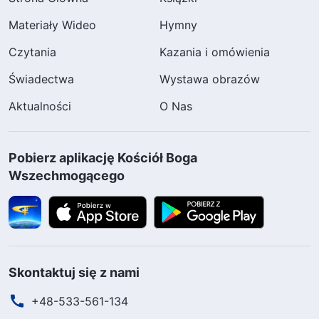
siostry.
Materiały Wideo
Hymny
Czytania
Kazania i omówienia
Spytałam więc siostrę Zong, czy przyjęła
Błyskawicę ze Wschodu. Przytaknęła i
Świadectwa
Wystawa obrazów
powiedziała: „Pan powrócił jako Bóg
Aktualności
O Nas
Wszechmogący. Wyraża prawdy, które nas
obmywają i zbawiają, dokonuje dzieła sądu, by
Pobierz aplikację Kościół Boga
wykorzenić naszą grzeszną, skażoną naturę i
Wszechmogącego
raz na zawsze wybawić nas od grzechu”.
Słysząc jej słowa, czułam, że muszę wysłuchać
Błyskawicy ze Wschodu. Siostra zorganizowała
mi spotkanie z Kościołem Boga
Skontaktuj się z nami
Wszechmogącego.
+48-533-561-134