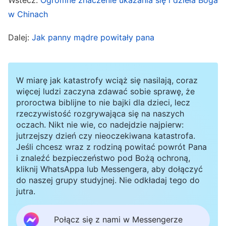
ze Wschodu? Czekam na powrót Pana od lat.
w Chinach
Jeśli faktycznie wrócił, a ja to zignoruję, to co
zrobię, jeśli On mnie porzuci?”. Ale martwiło mnie
Dalej:
Jak panny mądre powitały pana
to, co powiedział Xu, że fałszywi Chrystusowie
przyjdą w dniach ostatecznych! Byłam w
W miarę jak katastrofy wciąż się nasilają, coraz
rozterce, nie wiedziałam, co robić, więc
więcej ludzi zaczyna zdawać sobie sprawę, że
pomodliłam się: „Czy mam wysłuchać Błyskawicy
proroctwa biblijne to nie bajki dla dzieci, lecz
rzeczywistość rozgrywająca się na naszych
ze Wschodu, gdy przyjdzie do mnie ktoś z ich
oczach. Nikt nie wie, co nadejdzie najpierw:
kościoła? Panie Jezu, oświeć mnie i prowadź”.
jutrzejszy dzień czy nieoczekiwana katastrofa.
Jeśli chcesz wraz z rodziną powitać powrót Pana
Przypomniałam sobie ten fragment
Biblii
: „Sam
i znaleźć bezpieczeństwo pod Bożą ochroną,
bowiem powiedział:
Nie porzucę cię ani nie
kliknij WhatsAppa lub Messengera, aby dołączyć
opuszczę
. Śmiało więc możemy mówić: Pan jest
do naszej grupy studyjnej. Nie odkładaj tego do
jutra.
moim pomocnikiem, nie będę się lękał tego, co
może mi uczynić człowiek”
. Od razu
(Hbr 13:5-6)
Połącz się z nami w Messengerze