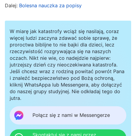
Dalej:
Bolesna nauczka za popisy
i że mówiąc mi te wszystkie rzeczy, oceniała ją
za jej plecami i próbowała siać niezgodę.
Pomyślałem: „Czy powinienem zgłosić to
W miarę jak katastrofy wciąż się nasilają, coraz
zwierzchnikom, żeby się tym zajęli? W
więcej ludzi zaczyna zdawać sobie sprawę, że
proroctwa biblijne to nie bajki dla dzieci, lecz
przeciwnym razie brak harmonijnej współpracy
rzeczywistość rozgrywająca się na naszych
między siostrami może wpłynąć na pracę”.
oczach. Nikt nie wie, co nadejdzie najpierw:
jutrzejszy dzień czy nieoczekiwana katastrofa.
Potem jednak to przemyślałem: „Nie do końca
Jeśli chcesz wraz z rodziną powitać powrót Pana
rozumiem całą sytuację. Jeśli to zgłoszę, a Chen
i znaleźć bezpieczeństwo pod Bożą ochroną,
kliknij WhatsAppa lub Messengera, aby dołączyć
Ping się o tym dowie, czy nie zarzuci mi, że
do naszej grupy studyjnej. Nie odkładaj tego do
jestem kapusiem, i nie będzie utrudniać mi
jutra.
życia?”. Mając to na uwadze, nie odważyłem się
tego zgłosić.
Połącz się z nami w Messengerze
Kilka dni później Chen Ping opowiedziała o
Skontaktuj się z nami przez