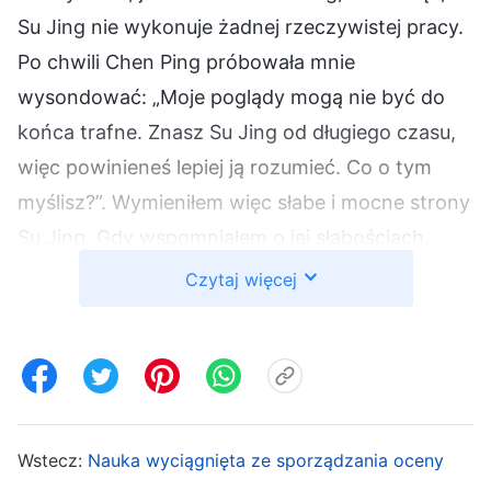
Su Jing nie wykonuje żadnej rzeczywistej pracy.
Po chwili Chen Ping próbowała mnie
wysondować: „Moje poglądy mogą nie być do
końca trafne. Znasz Su Jing od długiego czasu,
więc powinieneś lepiej ją rozumieć. Co o tym
myślisz?”. Wymieniłem więc słabe i mocne strony
Su Jing. Gdy wspomniałem o jej słabościach,
Chen Ping wydawała się bardzo zadowolona, ale
Czytaj więcej
kiedy zacząłem mówić o zaletach Su Jing,
posmutniała i nie chciała słuchać. W końcu
niechętnie stwierdziła: „Może faktycznie jestem
do niej uprzedzona?”. Potem Chen Ping już
więcej nie rozmawiała ze mną na ten temat.
Wstecz:
Nauka wyciągnięta ze sporządzania oceny
Miałem wrażenie, że była uprzedzona do Su Jing