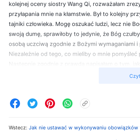
kolejnej oceny siostry Wang Qi, rozważałam zrez
przyłapania mnie na kłamstwie. Był to kolejny prz
tajniki człowieka. Mogę oszukać ludzi, lecz nie B
swoją dumę, sprawiłoby to jedynie, że Bóg czułby
osobą uczciwą zgodnie z Bożymi wymaganiami i
Niezależnie od tego, co mieliby o mnie pomyśleć
Następnie zgodnie z prawdą napisałam o tym, jak 
czym przekazałam to przywódcom. Dopiero wów
Czyt
przesłali list opisujący zachowanie siostry Wang Q
ograniczała ludzi, wykorzystywała słabości swoi
innych z powodu swojej impulsywności. Tworzyła
za ich plecami, co powodowało, że czuli się zniec
swoich zwierzchników, jak i podwładnych, i nie w
Wstecz:
Jak nie ustawać w wykonywaniu obowiązków w
omawiali z nią sprawy, nie chciała tego przyjąć