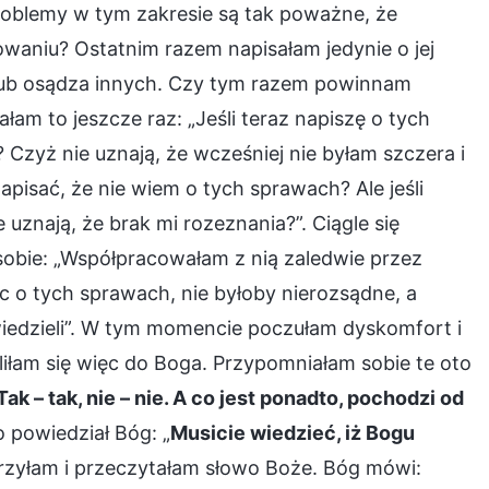
problemy w tym zakresie są tak poważne, że
owaniu? Ostatnim razem napisałam jedynie o jej
 lub osądza innych. Czy tym razem powinnam
am to jeszcze raz: „Jeśli teraz napiszę o tych
zyż nie uznają, że wcześniej nie byłam szczera i
isać, że nie wiem o tych sprawach? Ale jeśli
 uznają, że brak mi rozeznania?”. Ciągle się
sobie: „Współpracowałam z nią zaledwie przez
ic o tych sprawach, nie byłoby nierozsądne, a
iedzieli”. W tym momencie poczułam dyskomfort i
iłam się więc do Boga. Przypomniałam sobie te oto
 – tak, nie – nie. A co jest ponadto, pochodzi od
 powiedział Bóg: „
Musicie wiedzieć, iż Bogu
rzyłam i przeczytałam słowo Boże. Bóg mówi: