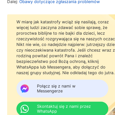
Dalej:
Obawy dotyczące zgłaszania problemów
zwolniona. Usłyszawszy tę wiadomość, jeszcze ba
praktykowałam prawdy, i znienawidziłam siebie za
W miarę jak katastrofy wciąż się nasilają, coraz
Później zastanowiłam się, dlaczego ta sama ocen
więcej ludzi zaczyna zdawać sobie sprawę, że
proroctwa biblijne to nie bajki dla dzieci, lecz
czasie napisana na dwa zupełnie różne sposoby. 
rzeczywistość rozgrywająca się na naszych oczac
sposób? Z poczuciem ciężaru modliłam się do Bog
Nikt nie wie, co nadejdzie najpierw: jutrzejszy dzi
czy nieoczekiwana katastrofa. Jeśli chcesz wraz z
o sporządzenie oceny siostry Wang Qi, spekulow
rodziną powitać powrót Pana i znaleźć
napisać ocenę zgodnie z ich intencjami, zamiast
bezpieczeństwo pod Bożą ochroną, kliknij
powinnam z tego wyciągnąć? Boże, proszę, prow
WhatsAppa lub Messengera, aby dołączyć do
naszej grupy studyjnej. Nie odkładaj tego do jutra.
Podczas ćwiczeń duchowych przeczytam następu
Połącz się z nami w
nie ma dla Niego miejsca w ich sercach. Kiedy sp
Messengerze
zwykłego człowieka – wciąż szukają wskazówek w
sytuacji, nigdy nie mówią, co się dzieje napraw
Skontaktuj się z nami przez
WhatsApp
puste słowa i doktryny, próbują oszukać i zwieś