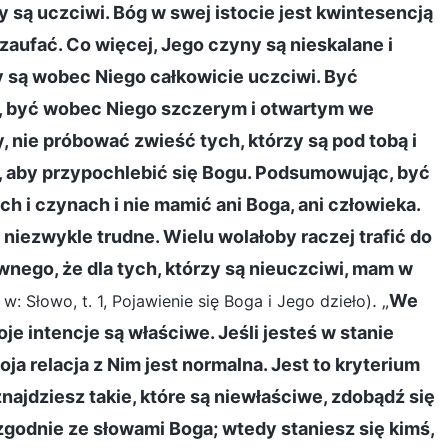
zy są uczciwi. Bóg w swej istocie jest kwintesencją
aufać. Co więcej, Jego czyny są nieskalane i
zy są wobec Niego całkowicie uczciwi. Być
, być wobec Niego szczerym i otwartym we
 nie próbować zwieść tych, którzy są pod tobą i
to, aby przypochlebić się Bogu. Podsumowując, być
i czynach i nie mamić ani Boga, ani człowieka.
t niezwykle trudne. Wielu wolałoby raczej trafić do
wnego, że dla tych, którzy są nieuczciwi, mam w
. „
We
 w: Słowo, t. 1, Pojawienie się Boga i Jego dzieło)
je intencje są właściwe. Jeśli jesteś w stanie
 relacja z Nim jest normalna. Jest to kryterium
znajdziesz takie, które są niewłaściwe, zdobądź się
 zgodnie ze słowami Boga; wtedy staniesz się kimś,