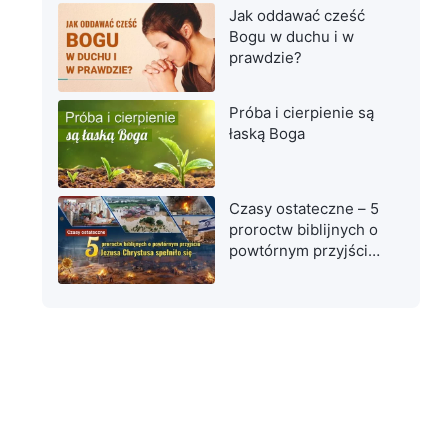
Jak oddawać cześć
Bogu w duchu i w
prawdzie?
Próba i cierpienie są
łaską Boga
Czasy ostateczne – 5
proroctw biblijnych o
powtórnym przyjściu
Jezusa Chrystusa
spełniło się