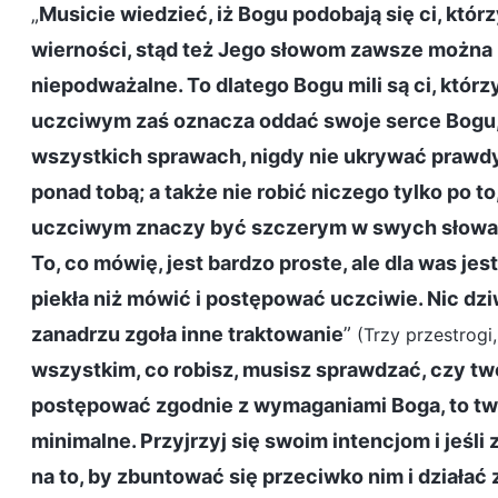
„
Musicie wiedzieć, iż Bogu podobają się ci, któr
wierności, stąd też Jego słowom zawsze można z
niepodważalne. To dlatego Bogu mili są ci, któr
uczciwym zaś oznacza oddać swoje serce Bogu
wszystkich sprawach, nigdy nie ukrywać prawdy,
ponad tobą; a także nie robić niczego tylko po 
uczciwym znaczy być szczerym w swych słowach 
To, co mówię, jest bardzo proste, ale dla was jes
piekła niż mówić i postępować uczciwie. Nic dzi
zanadrzu zgoła inne traktowanie
”
(Trzy przestrogi,
wszystkim, co robisz, musisz sprawdzać, czy two
postępować zgodnie z wymaganiami Boga, to twoja
minimalne. Przyjrzyj się swoim intencjom i jeśli 
na to, by zbuntować się przeciwko nim i działać