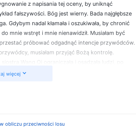
ygnowanie z napisania tej oceny, by uniknąć
ykład fałszywości. Bóg jest wierny. Bada najgłębsze
oga. Gdybym nadal kłamała i oszukiwała, by chronić
 do mnie wstręt i mnie nienawidził. Musiałam być
 przestać próbować odgadnąć intencje przywódców.
 przywódcy, musiałam przyjąć Bożą kontrolę.
siostra Wang Qi ograniczała i osądzała ludzi, po
czas poczułam ulgę. Niedługo potem przywódcy
aj więcej
i w innym kościele i stwierdzili, że nieustannie
ch współpracowników i często dyscyplinowała
 również kliki i osądzała swoich współpracowników
hęceni i ograniczali siebie samych. Oszukiwała tak
ykonywała prawdziwej pracy, a kiedy bracia i siostry
 obliczu przeciwności losu
. Ze względu na swoje uporczywe zachowanie została