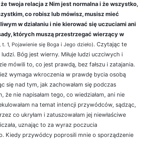
 że twoja relacja z Nim jest normalna i że wszystko,
 wszystkim, co robisz lub mówisz, musisz mieć
iwym w działaniu i nie kierować się uczuciami ani
asady, których muszą przestrzegać wierzący w
. Czytając te
t. 1, Pojawienie się Boga i Jego dzieło)
zi. Bóg jest wierny. Miłuje ludzi uczciwych i
e mówili to, co jest prawdą, bez fałszu i zatajania.
wnież wymaga wkroczenia w prawdę bycia osobą
ąc się nad tym, jak zachowałam się podczas
 że nie napisałam tego, co wiedziałam, ani nie
ekulowałam na temat intencji przywódców, sądząc,
zez co ukryłam i zatuszowałam jej niewłaściwe
iczała, uznając to za wyraz poczucia
o. Kiedy przywódcy poprosili mnie o sporządzenie