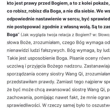
kto jest prawy przed Bogiem, a to z kolei pokaże,
co robisz, robisz dla Boga, a nie dla siebie. We
odpowiednie nastawienie w sercu, być sprawiedl
nie postępować zgodnie z własną wolą. Są to z
Boga
”
(Jak wygląda twoja relacja z Bogiem? w: Słowo, 
słowa Boże, zrozumiałam, czego Bóg wymaga od lud
nienawidzi ludzi fałszywych. Bóg wymaga, by ludzi
Takie jest usposobienie Boga. Pisanie oceny ró
uczciwą i przyjęcia Bożego nadzoru. Zastanawiaj
sporządzania oceny siostry Wang Qi, zrozumiałam,
przedstawiłam prawdy. Zamiast tego najpierw sp
że być może chcą awansować siostrę Wang Qi, pr
zachowania, pomijając nawet fakt, że mnie ogran
sprawiedliwości. W rzeczy samej było to oszustw