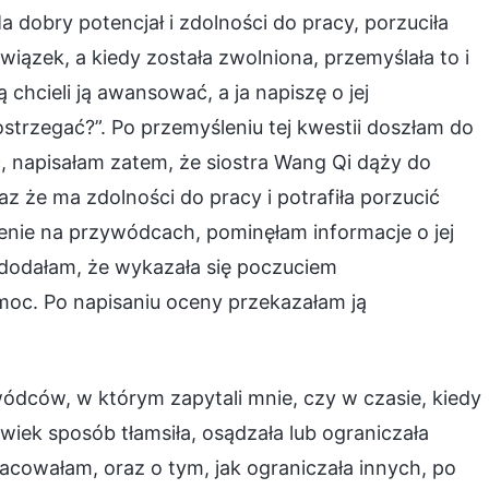
dobry potencjał i zdolności do pracy, porzuciła
iązek, a kiedy została zwolniona, przemyślała to i
chcieli ją awansować, a ja napiszę o jej
trzegać?”. Po przemyśleniu tej kwestii doszłam do
 napisałam zatem, że siostra Wang Qi dąży do
z że ma zdolności do pracy i potrafiła porzucić
enie na przywódcach, pominęłam informacje o jej
 dodałam, że wykazała się poczuciem
moc. Po napisaniu oceny przekazałam ją
ywódców, w którym zapytali mnie, czy w czasie, kiedy
wiek sposób tłamsiła, osądzała lub ograniczała
acowałam, oraz o tym, jak ograniczała innych, po