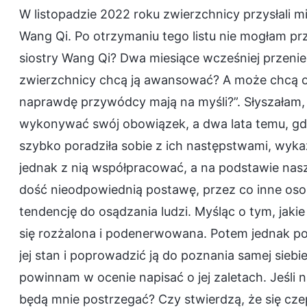
W listopadzie 2022 roku zwierzchnicy przysłali mi
Wang Qi. Po otrzymaniu tego listu nie mogłam p
siostry Wang Qi? Dwa miesiące wcześniej przenies
zwierzchnicy chcą ją awansować? A może chcą ocen
naprawdę przywódcy mają na myśli?”. Słyszałam, ż
wykonywać swój obowiązek, a dwa lata temu, gdy
szybko poradziła sobie z ich następstwami, wyka
jednak z nią współpracować, a na podstawie nasz
dość nieodpowiednią postawę, przez co inne osob
tendencję do osądzania ludzi. Myśląc o tym, jakie
się rozżalona i podenerwowana. Potem jednak pom
jej stan i poprowadzić ją do poznania samej siebi
powinnam w ocenie napisać o jej zaletach. Jeśli n
będą mnie postrzegać? Czy stwierdzą, że się cze