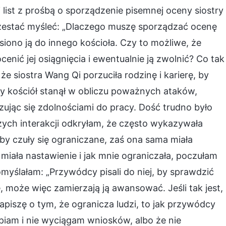
 list z prośbą o sporządzenie pisemnej oceny siostry
rzestać myśleć: „Dlaczego muszę sporządzać ocenę
iono ją do innego kościoła. Czy to możliwe, że
ić jej osiągnięcia i ewentualnie ją zwolnić? Co tak
e siostra Wang Qi porzuciła rodzinę i karierę, by
 kościół stanął w obliczu poważnych ataków,
zując się zdolnościami do pracy. Dość trudno było
ych interakcji odkryłam, że często wykazywała
y czuły się ograniczane, zaś ona sama miała
 miała nastawienie i jak mnie ograniczała, poczułam
yślałam: „Przywódcy pisali do niej, by sprawdzić
e, może więc zamierzają ją awansować. Jeśli tak jest,
apiszę o tym, że ogranicza ludzi, to jak przywódcy
piam i nie wyciągam wniosków, albo że nie