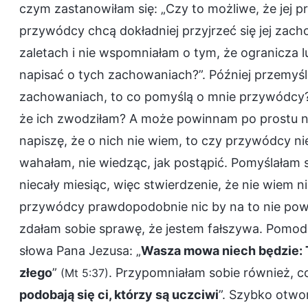
czym zastanowiłam się: „Czy to możliwe, że jej 
przywódcy chcą dokładniej przyjrzeć się jej zach
zaletach i nie wspomniałam o tym, że ogranicza
napisać o tych zachowaniach?”. Później przemyślał
zachowaniach, to co pomyślą o mnie przywódcy? C
że ich zwodziłam? A może powinnam po prostu nap
napiszę, że o nich nie wiem, to czy przywódcy nie
wahałam, nie wiedząc, jak postąpić. Pomyślałam 
niecały miesiąc, więc stwierdzenie, że nie wiem n
przywódcy prawdopodobnie nic by na to nie pow
zdałam sobie sprawę, że jestem fałszywa. Pomodl
słowa Pana Jezusa: „
Wasza mowa niech będzie: Tak
złego
”
. Przypomniałam sobie również, co
(Mt 5:37)
podobają się ci, którzy są uczciwi
”. Szybko otwo