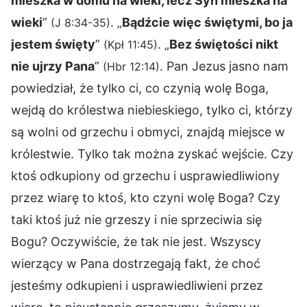
mieszka w domu na wieki, lecz Syn mieszka na
wieki
”
. „
Bądźcie więc świętymi, bo ja
(J 8:34-35)
jestem święty
”
. „
Bez świętości nikt
(Kpł 11:45)
nie ujrzy Pana
”
. Pan Jezus jasno nam
(Hbr 12:14)
powiedział, że tylko ci, co czynią wolę Boga,
wejdą do królestwa niebieskiego, tylko ci, którzy
są wolni od grzechu i obmyci, znajdą miejsce w
królestwie. Tylko tak można zyskać wejście. Czy
ktoś odkupiony od grzechu i usprawiedliwiony
przez wiarę to ktoś, kto czyni wolę Boga? Czy
taki ktoś już nie grzeszy i nie sprzeciwia się
Bogu? Oczywiście, że tak nie jest. Wszyscy
wierzący w Pana dostrzegają fakt, że choć
jesteśmy odkupieni i usprawiedliwieni przez