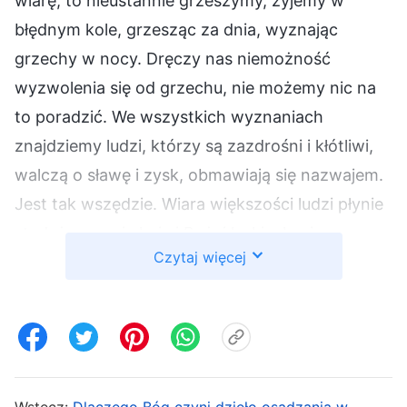
wiarę, to nieustannie grzeszymy, żyjemy w
błędnym kole, grzesząc za dnia, wyznając
grzechy w nocy. Dręczy nas niemożność
wyzwolenia się od grzechu, nie możemy nic na
to poradzić. We wszystkich wyznaniach
znajdziemy ludzi, którzy są zazdrośni i kłótliwi,
walczą o sławę i zysk, obmawiają się nazwajem.
Jest tak wszędzie. Wiara większości ludzi płynie
stąd, że są oni chciwi Bożej łaski, ale nie
Czytaj więcej
postępują wedle słów Boga. Biegną do kościoła,
gdy dotknie ich kryzys, lecz w czasie pokoju idą
za doczesnymi trendami. W kościołach urządza
się tylko bankiety i przyjęcia. Nikt nie omawia
prawdy, nie dzieli się osobistym świadectwem,
Wstecz:
Dlaczego Bóg czyni dzieło osądzania w