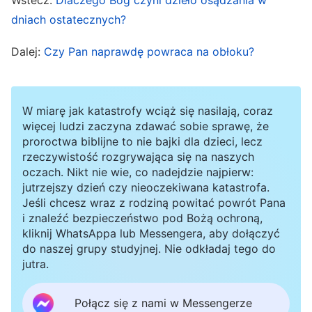
wszyscy rywalizują o to, kto otrzyma największą
dniach ostatecznych?
łaskę, największe błogosławieństwa. W obliczu
wielkich katastrof i widząc, że Pan nie
Dalej:
Czy Pan naprawdę powraca na obłoku?
przychodzi na obłoku, by ich pochwycić, wielu
ludzi traci zapał w swej wierze i miłości.
W miarę jak katastrofy wciąż się nasilają, coraz
Zaczynają obwiniać i osądzać Boga. Niektórzy
więcej ludzi zaczyna zdawać sobie sprawę, że
nawet Mu zaprzeczają i zdradzają Go. Fakty
proroctwa biblijne to nie bajki dla dzieci, lecz
pokazują, że odpuszczenie grzechów i łaska
rzeczywistość rozgrywająca się na naszych
oczach. Nikt nie wie, co nadejdzie najpierw:
zbawienia mogą sprawić, że ludzie postępują
jutrzejszy dzień czy nieoczekiwana katastrofa.
lepiej, ale nie znaczy to, że całkiem wyzwolili się
Jeśli chcesz wraz z rodziną powitać powrót Pana
i znaleźć bezpieczeństwo pod Bożą ochroną,
od grzechu, że są zawsze posłuszni Bogu, a
kliknij WhatsAppa lub Messengera, aby dołączyć
zwłaszcza, że są oczyszczeni i godni wejść do
do naszej grupy studyjnej. Nie odkładaj tego do
jutra.
królestwa. To myślenie życzeniowe. Widzimy to i
rozumiemy, czemu Pan Jezus powiedział, że ci,
Połącz się z nami w Messengerze