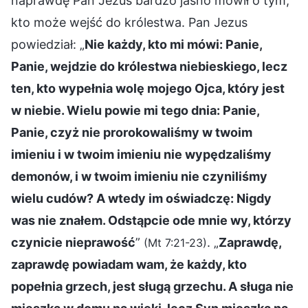
naprawdę Pan Jezus bardzo jasno mówił o tym,
kto może wejść do królestwa. Pan Jezus
powiedział: „
Nie każdy, kto mi mówi: Panie,
Panie, wejdzie do królestwa niebieskiego, lecz
ten, kto wypełnia wolę mojego Ojca, który jest
w niebie. Wielu powie mi tego dnia: Panie,
Panie, czyż nie prorokowaliśmy w twoim
imieniu i w twoim imieniu nie wypędzaliśmy
demonów, i w twoim imieniu nie czyniliśmy
wielu cudów? A wtedy im oświadczę: Nigdy
was nie znałem. Odstąpcie ode mnie wy, którzy
czynicie nieprawość
”
. „
Zaprawdę,
(Mt 7:21-23)
zaprawdę powiadam wam, że każdy, kto
popełnia grzech, jest sługą grzechu. A sługa nie