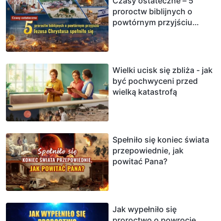
Czasy ostateczne – 5
proroctw biblijnych o
powtórnym przyjściu
Jezusa Chrystusa spełniło
się
Wielki ucisk się zbliża - jak
być pochwyceni przed
wielką katastrofą
Spełniło się koniec świata
przepowiednie, jak
powitać Pana?
Jak wypełniło się
proroctwo o powrocie