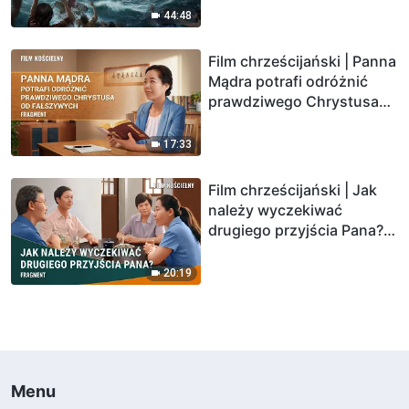
44:48
Film chrześcijański | Panna
Mądra potrafi odróżnić
prawdziwego Chrystusa
od fałszywych (Fragment)
17:33
Film chrześcijański | Jak
należy wyczekiwać
drugiego przyjścia Pana?
(Fragment)
20:19
Menu