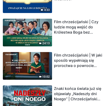
4:33
Film chrześcijański | Czy
ludzie mogą wejść do
Królestwa Boga bez
przyjęcia Jego osądu i
obmycia w dniach
24:13
ostatecznych? (Fragment)
Film chrześcijański | W jaki
sposób wypełniają się
proroctwa o powrocie
Pana Jezusa? (Fragment)
10:02
Znaki końca świata już się
objawiały „Nadeszły dni
Noego” | Chrześcijański
wideo