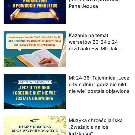
Pana Jezusa
Kazanie na temat
wersetów 23-24 z 24
rozdziału Ew. Mt: Jak
odróżnić prawdziwego
Chrystusa od fałszywych
Chrystusów
Mt 24:36: Tajemnica „Lecz
o tym dniu i godzinie nikt
nie wie” została objawiona
Muzyka chrześcijańska
„Zważajcie na los
ludzkości”