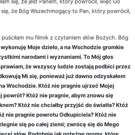
am się, że jest Panem, który powrócił, więc Go
 się, że Bóg Wszechmogący to Pan, który powrócił,
 puściłam mu filmik z czytaniem słów Bożych. Bóg
wykonuję Moje dzieło, a na Wschodzie gromkie
ystkimi narodami i wyznaniami. To Mój głos
Sprawiam, że wszyscy ludzie zostają podbici przez
ądkowują Mi się, ponieważ już dawno odzyskałem
 na Wschodzie. Któż nie pragnie ujrzeć Mojej
ój powrót? Któż nie pragnie, abym znowu się
knem? Któż nie chciałby przyjść do światła? Któż
ż nie pragnie powrotu Odkupiciela? Któż nie
zlegnie się po całej ziemi; zwrócę się do Mego
ęcej słów. Podobnie jak potężne gromy, które