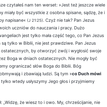
ze czytałeś nam ten werset: »Jest też jeszcze wiele
y miały być wszystkie z osobna spisane, sądzę, że i
yby napisane«
. Czyż nie tak? Pan Jezus
(J 21:25)
c swoich uczniów do nauczania i pracy. Dużo
wangeliach jest tylko mała część tego, co Pan Jezus
są tylko w Biblii, nie jest prawdziwe. Pan Jezus
 ostatecznych, by otworzyć zwój i wygłosić swoje
zez Boga w dniach ostatecznych. Nie mogły być
emy ograniczać słów Boga do Biblii. Bóg
mywają i zbawiają ludzi. Są tym »
co Duch mówi
 tylko wtedy usłyszymy Jego głos i przyjmiemy
: „Widzę, że wiesz to i owo. My, chrześcijanie, nie