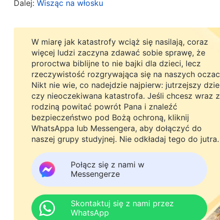
wykraczają poza Biblię. Twoja wiara w Boga Wsz
Dalej:
Wisząc na włosku
wiarę, inaczej dotychczasowa wiara pójdzie na m
Wszechmogącego? Pewnie od pastora Li”. Zapyta
W miarę jak katastrofy wciąż się nasilają, coraz
kiedy działał? Nauczał o pokucie i nie przestrz
więcej ludzi zaczyna zdawać sobie sprawę, że
proroctwa biblijne to nie bajki dla dzieci, lecz
Testamencie? Dzieło i słowa Pana wyszły poza ni
rzeczywistość rozgrywająca się na naszych oczac
Boga Jahwe wierząc w Pana?”. Milczał zakłopota
Nikt nie wie, co nadejdzie najpierw: jutrzejszy dzi
czy nieoczekiwana katastrofa. Jeśli chcesz wraz z
odkrywają tajemnice Biblii. On wyjaśnia, czemu c
rodziną powitać powrót Pana i znaleźć
prawdy, które obmywają i zbawiają ludzi. Jego s
bezpieczeństwo pod Bożą ochroną, kliknij
Duch mówi do kościołów
«
. Czytałam Jeg
WhatsAppa lub Messengera, aby dołączyć do
(Obj 2:7)
naszej grupy studyjnej. Nie odkładaj tego do jutra.
Wszechmogący to Pan Jezus, który powrócił. Wie
być zdradą Pana Jezusa?”. Pastor Hong nie dał mi
Połącz się z nami w
Messengerze
Upewnij się tylko, że tego nie pożałujesz”. Zaśmi
twarzy i myślałam, co jeszcze zrobi.
Skontaktuj się z nami przez
WhatsApp
Pastor Hong zaczął nabożeństwo od filmu szkal