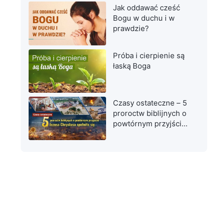
Jak oddawać cześć
Bogu w duchu i w
prawdzie?
Próba i cierpienie są
łaską Boga
Czasy ostateczne – 5
proroctw biblijnych o
powtórnym przyjściu
Jezusa Chrystusa
spełniło się