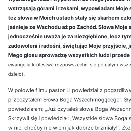
wstrząsają górami i rzekami, wypowiadam Moje s
też słowa w Moich ustach stały się skarbem czło
jaśnieje ze Wschodu aż po Zachód. Słowa Moje są
jednocześnie uważa je za niezgłębione, lecz tym 
zadowoleni i radośni, świętując Moje przyjście,
Mego głosu sprowadzę wszystkich ludzi przede
ewangelia królestwa rozpowszechni się po całym wszech
.
dzieło)
W połowie filmu pastor Li powiedział z pogardliw
przeczytałem Słowa Boga Wszechmogącego”. Słysz
powiedziałam: „Już czytałeś słowa Boga Wszechm
Skrzywił się i powiedział: „Wszystkie słowa Boga s
w nie, choćby nie wiem jak dobrze brzmiały!”. Zs