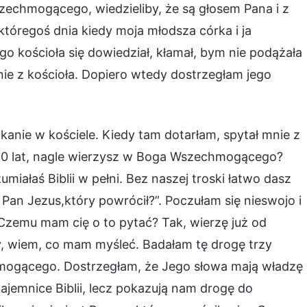
szechmogącego, wiedzieliby, że są głosem Pana i z
któregoś dnia kiedy moja młodsza córka i ja
ego kościoła się dowiedział, kłamał, bym nie podążała
ie z kościoła. Dopiero wtedy dostrzegłam jego
anie w kościele. Kiedy tam dotarłam, spytał mnie z
20 lat, nagle wierzysz w Boga Wszechmogącego?
miałaś Biblii w pełni. Bez naszej troski łatwo dasz
 Pan Jezus,który powrócił?”. Poczułam się nieswojo i
zemu mam cię o to pytać? Tak, wierzę już od
ty, wiem, co mam myśleć. Badałam tę drogę trzy
mogącego. Dostrzegłam, że Jego słowa mają władzę
tajemnice Biblii, lecz pokazują nam drogę do