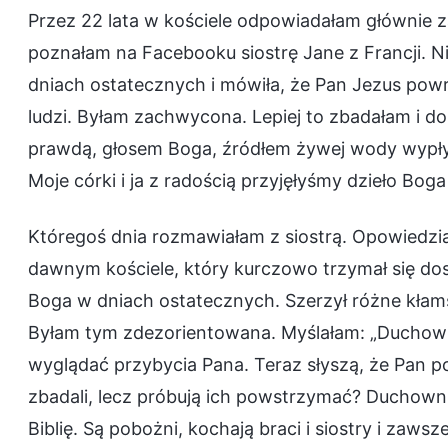
Przez 22 lata w kościele odpowiadałam głównie za
poznałam na Facebooku siostrę Jane z Francji.
dniach ostatecznych i mówiła, że Pan Jezus powr
ludzi. Byłam zachwycona. Lepiej to zbadałam i 
prawdą, głosem Boga, źródłem żywej wody wypływ
Moje córki i ja z radością przyjęłyśmy dzieło 
Któregoś dnia rozmawiałam z siostrą. Opowiedział
dawnym kościele, który kurczowo trzymał się d
Boga w dniach ostatecznych. Szerzył różne kłams
Byłam tym zdezorientowana. Myślałam: „Duchown
wyglądać przybycia Pana. Teraz słyszą, że Pan po
zbadali, lecz próbują ich powstrzymać? Duchowni 
Biblię. Są pobożni, kochają braci i siostry i zaw