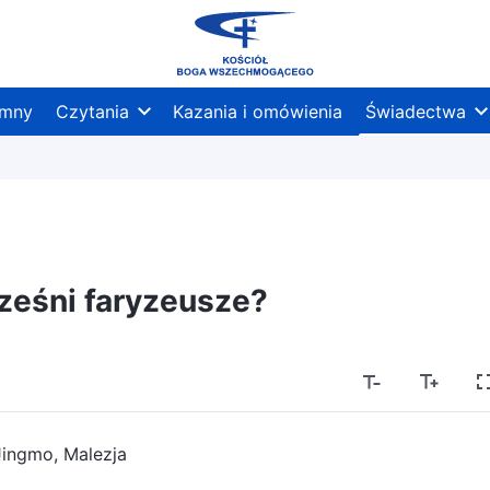
mny
Czytania
Kazania i omówienia
Świadectwa
ześni faryzeusze?
Jingmo, Malezja