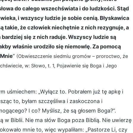
łowa do całego wszechświata i do ludzkości. Stąd
wieka, i wszyscy ludzie je sobie cenią. Błyskawica
 takie, że człowiek niechętnie z nich rezygnuje, a
bardziej się z nich raduje. Wszyscy ludzie są
 jakby właśnie urodziło się niemowlę. Za pomocą
 Mnie
”
(Obwieszczenie siedmiu gromów – proroctwo, że
świecie, w: Słowo, t. 1, Pojawienie się Boga i Jego
ym uśmiechem: „Wyłącz to. Pobrałem już tę apkę i
ąc to, byłam szczęśliwa i zaskoczona i
ogącego? I co? Myślisz, że są głosem Boga?”.
ą w Biblii. Nie ma słów Boga poza Biblią. Nie uwierzę
zokowało mnie to, więc wypaliłam: „Pastorze Li, czy