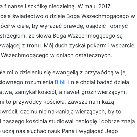
 finanse i szkółkę niedzielną. W maju 2017
 Niosła świadectwo o dziele Boga Wszechmogącego w
ócił w ciele, by wyrażać prawdę, osądzić i obmyć
dostrzegłam, że słowa Boga Wszechmogącego są
ającej z tronu. Mój duch zyskał pokarm i wsparcie.
Boga Wszechmogącego w dniach ostatecznych.
a mi o dzieleniu się ewangelią z przywódcą w jej
osłownego rozumienia
Biblii
i nie chciał badać dzieła
twa, zamykał kościół, a nawet groził wierzącym.
i to przywódcy kościoła. Zawsze nam każą
wrócił, czemu nie nakłaniają wierzących, by to
naszego kościoła studiowali teologię i dobrze znają
sze uczą nas słuchać nauk Pana i wyglądać Jego