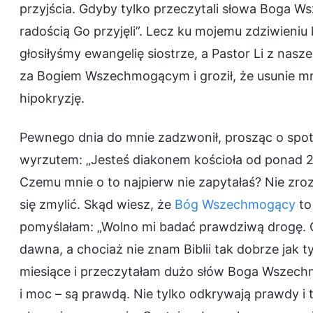
przyjścia. Gdyby tylko przeczytali słowa Boga W
radością Go przyjęli”. Lecz ku mojemu zdziwieniu 
głosiłyśmy ewangelię siostrze, a Pastor Li z nasz
za Bogiem Wszechmogącym i groził, że usunie mn
hipokryzję.
Pewnego dnia do mnie zadzwonił, prosząc o spotk
wyrzutem: „Jesteś diakonem kościoła od ponad 
Czemu mnie o to najpierw nie zapytałaś? Nie zrozu
się zmylić. Skąd wiesz, że
Bóg Wszechmogący
to
pomyślałam: „Wolno mi badać prawdziwą drogę. C
dawna, a chociaż nie znam Biblii tak dobrze jak 
miesiące i przeczytałam dużo słów Boga Wszech
i moc – są prawdą. Nie tylko odkrywają prawdy i 