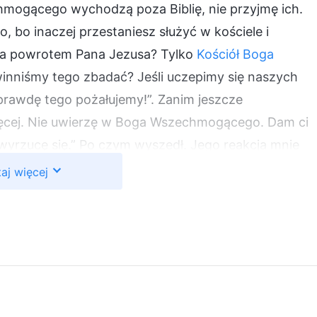
hmogącego wychodzą poza Biblię, nie przyjmę ich.
bo inaczej przestaniesz służyć w kościele i
y za powrotem Pana Jezusa? Tylko
Kościół Boga
winniśmy tego zbadać? Jeśli uczepimy się naszych
prawdę tego pożałujemy!”. Zanim jeszcze
ięcej. Nie uwierzę w Boga Wszechmogącego. Dam ci
 wyrzucę się.” Po czym wyszedł. Jego reakcja mnie
 Pan aprobuje ludzi, którzy poszukują z pokorą.
aj więcej
, że trzyma się Biblii i swoich własnych pojęć.
 to nie chciał ich lepiej poznać. Był całkiem
ństwem pastor Hong zagadnął mnie, mówiąc:
ego. Wiem o nim od jakiegoś czasu. Ich nauki