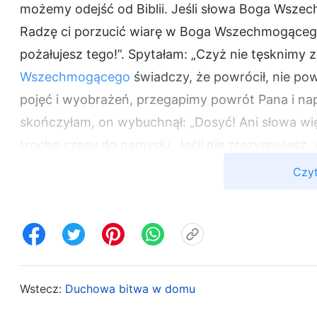
możemy odejść od Biblii. Jeśli słowa Boga Wszec
Radzę ci porzucić wiarę w Boga Wszechmogącego, 
pożałujesz tego!”. Spytałam: „Czyż nie tęsknim
Wszechmogącego
świadczy, że powrócił, nie po
pojęć i wyobrażeń, przegapimy powrót Pana i na
skończyłam, on wybuchnął: „Dosyć! Ani słowa w
trochę czasu do namysłu. Jeśli nie zrezygnujesz,
zszokowała i rozczarowała. Zawsze nam mówił, że
Czyt
Teraz, w obliczu powrotu Pana, zaskoczyło mnie to
Choć przeczytał słowa Boga Wszechmogącego, mimo
dwulicowy. To hipokryzja.
W niedzielę poszłam do kościoła. Przed naboże
Wstecz:
Duchowa bitwa w domu
„Słyszałem, że badasz Kościół Boga Wszechmogąc