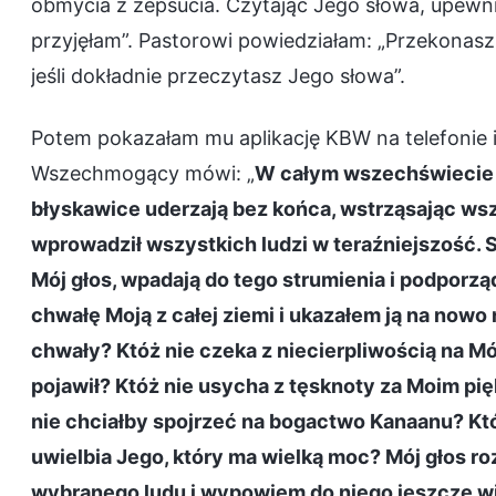
obmycia z zepsucia. Czytając Jego słowa, upewnił
przyjęłam”. Pastorowi powiedziałam: „Przekonasz
jeśli dokładnie przeczytasz Jego słowa”.
Potem pokazałam mu aplikację KBW na telefonie i
Wszechmogący mówi: „
W całym wszechświecie 
błyskawice uderzają bez końca, wstrząsając wsz
wprowadził wszystkich ludzi w teraźniejszość. 
Mój głos, wpadają do tego strumienia i podporz
chwałę Moją z całej ziemi i ukazałem ją na nowo
chwały? Któż nie czeka z niecierpliwością na M
pojawił? Któż nie usycha z tęsknoty za Moim pię
nie chciałby spojrzeć na bogactwo Kanaanu? Któ
uwielbia Jego, który ma wielką moc? Mój głos ro
wybranego ludu i wypowiem do niego jeszcze wi