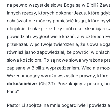
na pewno wszystkie słowa Boga są w Biblii? Zaws
innych rzeczy, których dokonał Jezus, które gdyb
cały świat nie mógłby pomieścić ksiąg, które był
oficjalnie działał przez trzy i pół roku, skłaniają
powiedział i wygłosił wiele kazań, a w czterech E
przekazał. Więc twoje twierdzenie, że słowa Boga 
również jasno zapowiedział, że powróci w dniach
słowa kościołom. To są nowe słowa wyrażone pr
zapisane w Biblii z wyprzedzeniem. Więc nie moż
Wszechmogący wyraża wszystkie prawdy, które ob
do kościołów
«
. Poszukujmy z pokorą, bo
(Obj 2:7)
Pana”.
Pastor Li spojrzał na mnie pogardliwie i powiedział