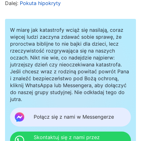
ludzie, poproszeni o zrobienie czegoś, mówią,
Dalej:
Pokuta hipokryty
że umieją to zrobić, podczas gdy w
rzeczywistości nie wiedzą jak. Potem w
W miarę jak katastrofy wciąż się nasilają, coraz
sekrecie sprawdzają to, próbując się nauczyć,
więcej ludzi zaczyna zdawać sobie sprawę, że
ale po kilku dniach nauki nadal tego nie
proroctwa biblijne to nie bajki dla dzieci, lecz
rzeczywistość rozgrywająca się na naszych
rozumieją, jak to zrobić. Zapytani, jak im idzie,
oczach. Nikt nie wie, co nadejdzie najpierw:
odpowiadają: »Niedługo skończę!«. W sercach
jutrzejszy dzień czy nieoczekiwana katastrofa.
Jeśli chcesz wraz z rodziną powitać powrót Pana
jednak myślą: »Do niczego jeszcze nie
i znaleźć bezpieczeństwo pod Bożą ochroną,
doszedłem, nie mam zielonego pojęcia, nie
kliknij WhatsAppa lub Messengera, aby dołączyć
do naszej grupy studyjnej. Nie odkładaj tego do
wiem, jak to zrobić. Nie mogę puścić pary z ust,
jutra.
muszę zachowywać pozory, nie mogę dopuścić
do tego, by inni dostrzegli moje braki i moją
Połącz się z nami w Messengerze
ignorancję, nie mogę pozwolić, by patrzyli na
mnie z góry!«. Co to jest za problem? To istne
Skontaktuj się z nami przez