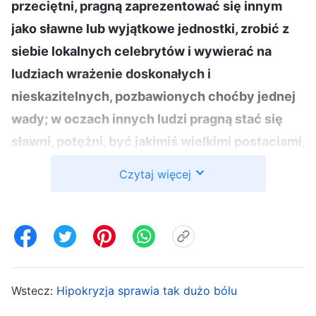
przeciętni, pragną zaprezentować się innym
jako sławne lub wyjątkowe jednostki, zrobić z
siebie lokalnych celebrytów i wywierać na
ludziach wrażenie doskonałych i
nieskazitelnych, pozbawionych choćby jednej
wady; w oczach innych ludzi pragną stać się
sławni, potężni, być jakimiś wielkimi postaciami,
i pragną stać się mocarni, zdolni do
Czytaj więcej
wszystkiego, jakby nie było dla nich nic
niemożliwego. Sądzą, że jeśli poproszą innych o
pomoc, będą się wydawać niekompetentni,
słabi i nie w pełni wartościowi, i że ludzie będą
patrzeć na nich z góry. Z tego powodu zawsze
Wstecz:
Hipokryzja sprawia tak dużo bólu
starają się zachowywać pozory. Niektórzy