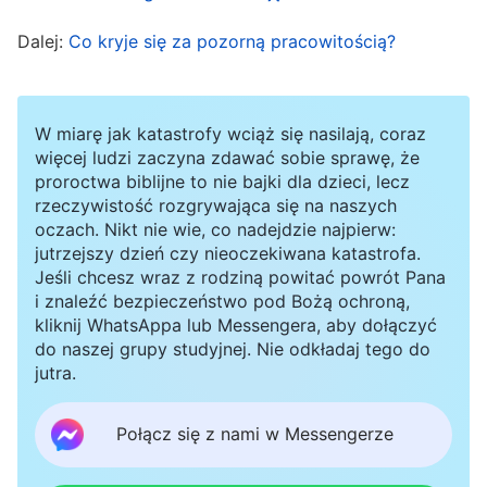
muszę szukać prawdy i niezwłocznie rozwiązać
Dalej:
Co kryje się za pozorną pracowitością?
problem.
Szukając jej, przeczytałam fragment słów Boga:
W miarę jak katastrofy wciąż się nasilają, coraz
„
Popełnianie błędów czy maskowanie się: która
więcej ludzi zaczyna zdawać sobie sprawę, że
z tych rzeczy ma związek z usposobieniem?
proroctwa biblijne to nie bajki dla dzieci, lecz
rzeczywistość rozgrywająca się na naszych
Maskowanie się to kwestia usposobienia; wiąże
oczach. Nikt nie wie, co nadejdzie najpierw:
się z aroganckim usposobieniem,
jutrzejszy dzień czy nieoczekiwana katastrofa.
Jeśli chcesz wraz z rodziną powitać powrót Pana
niegodziwością i fałszem; jest to coś, co
i znaleźć bezpieczeństwo pod Bożą ochroną,
napawa Boga szczególnym obrzydzeniem. (…)
kliknij WhatsAppa lub Messengera, aby dołączyć
do naszej grupy studyjnej. Nie odkładaj tego do
Jeśli popełniwszy błąd jesteś w stanie
jutra.
prawidłowo to potraktować, potrafisz
wszystkim wokół pozwolić, by o tym mówili, by
Połącz się z nami w Messengerze
tę sytuację komentowali i zyskiwali rozeznanie,