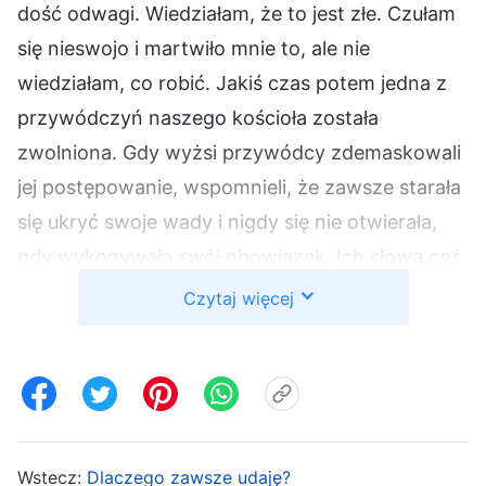
dość odwagi. Wiedziałam, że to jest złe. Czułam
się nieswojo i martwiło mnie to, ale nie
wiedziałam, co robić. Jakiś czas potem jedna z
przywódczyń naszego kościoła została
zwolniona. Gdy wyżsi przywódcy zdemaskowali
jej postępowanie, wspomnieli, że zawsze starała
się ukryć swoje wady i nigdy się nie otwierała,
gdy wykonywała swój obowiązek. Ich słowa coś
we mnie poruszyły, nie mogłam przestać myśleć
Czytaj więcej
o własnych działaniach. Ostatnio byłam
zamknięta w sobie, zachowywałam swoje
pomysły i poglądy dla siebie ze strachu, że ludzie
mnie przejrzą. Wówczas uświadomiłam sobie, jak
niebezpieczny jest mój stan, i zrozumiałam, że
Wstecz:
Dlaczego zawsze udaję?