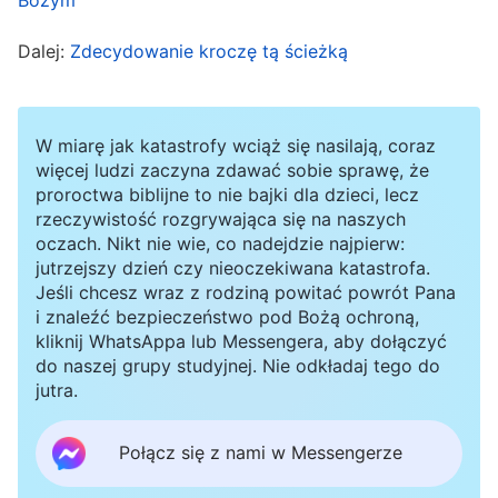
chce pozyskać, aby całkowicie zgładzić tych,
Dalej:
Zdecydowanie kroczę tą ścieżką
których Bóg chce pozyskać. Jeżeli nie zostaną
zgładzeni, przechodzą oni w posiadanie szatana
i są przez niego wykorzystywani – taki jest jego
W miarę jak katastrofy wciąż się nasilają, coraz
cel
”
więcej ludzi zaczyna zdawać sobie sprawę, że
(Sam Bóg, Jedyny IV, w: Słowo, t. 2, O poznaniu
proroctwa biblijne to nie bajki dla dzieci, lecz
. Dostrzegłem dzięki temu, że to, iż pastor
Boga)
rzeczywistość rozgrywająca się na naszych
próbuje nas powstrzymać przed pójściem za
oczach. Nikt nie wie, co nadejdzie najpierw:
jutrzejszy dzień czy nieoczekiwana katastrofa.
Chrystusem dni ostatecznych, jest duchową
Jeśli chcesz wraz z rodziną powitać powrót Pana
bitwą. Bóg wyraża prawdy, by osądzić i oczyścić
i znaleźć bezpieczeństwo pod Bożą ochroną,
kliknij WhatsAppa lub Messengera, aby dołączyć
ludzi w dniach ostatecznych, by zbawić i
do naszej grupy studyjnej. Nie odkładaj tego do
pozyskać grupę prawdziwych wierzących. Ale
jutra.
szatan to wróg Boga, używa sztuczek, by
Połącz się z nami w Messengerze
zaszkodzić dziełu Boga tak, by ludzie porzucili i
zdradzili Boga, by żyli pod władzą szatana.