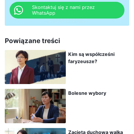
Wtedy on może ich kontrolować, a na koniec
Skontaktuj się z nami przez
WhatsApp
wraz z nim zostaną ukarani w piekle.
Zrozumiałem, że duchowni to słudzy szatana.
Usłyszeli, że Pan wrócił, lecz zamiast to zgłębiać,
Powiązane treści
przeszkadzali w tym innym ludziom. Ich kazania
Kim są współcześni
nie dawały pokarmu duchowego, a oni
faryzeusze?
wzbraniali ludziom szukania prawdziwej drogi.
Widząc, że przestaliśmy chodzić do kościoła i ich
słuchać, potępiali nas i lżyli, chcąc, byśmy
Bolesne wybory
zdradzili Boga Wszechmogącego i wrócili do ich
kościoła, z powrotem pod ich kontrolę. Wtedy
utracilibyśmy Boże zbawienie w dniach
ostatecznych. Myśląc o tym, powiedziałem
sobie, że nie mogę ulec sztuczkom szatana. Nie
Zacięta duchowa walka