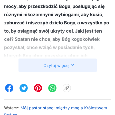
mocy, aby przeszkodzić Bogu, posługując się
różnymi nikczemnymi wybiegami, aby kusić,
zaburzać i niszczyć dzieło Boga, a wszystko po
to, by osiągnąć swój ukryty cel. Jaki jest ten
cel? Szatan nie chce, aby Bóg kogokolwiek
pozyskał; chce wziąć w posiadanie tych,
których Bóg chce pozyskać, chce ich
kontrolować, przejąć władzę nad nimi, chce,
Czytaj więcej
aby go czcili i wraz z nim popełniali złe uczynki
oraz opierali się Bogu. Czyż nie jest to
zbrodniczy motyw szatana? (…) Tocząc wojnę z
Bogiem i wlokąc się za Nim, szatan chce
zniszczyć każde dzieło, które Bóg chce
Wstecz:
Mój pastor stanął między mną a Królestwem
wykonać, zająć i kontrolować tych, których Bóg
Bożym