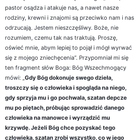
pastor osądza i atakuje nas, a nawet nasze
rodziny, krewni i znajomi są przeciwko nam i nas
odrzucają. Jestem nieszczęśliwy. Boże, nie
rozumiem, czemu tak nas traktują. Proszę,
oświeć mnie, abym lepiej to pojął i mógł wyrwać
się z mojego zniechęcenia”. Przypomniał mi się
ten fragment słów Boga: Bóg Wszechmogący
mówi: „
Gdy Bóg dokonuje swego dzieła,
troszczy się o człowieka i spogląda na niego,
gdy sprzyja mu i go pochwala, szatan depcze
mu po piętach, próbując sprowadzić danego
człowieka na manowce i wyrządzić mu
krzywdę. Jeżeli Bóg chce pozyskać tego
człowieka, szatan zrobi wszystko, co w jego