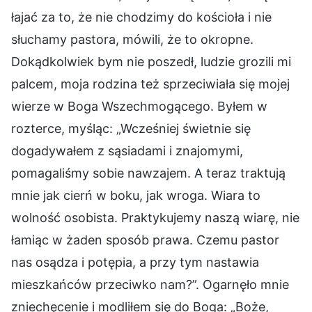
łajać za to, że nie chodzimy do kościoła i nie
słuchamy pastora, mówili, że to okropne.
Dokądkolwiek bym nie poszedł, ludzie grozili mi
palcem, moja rodzina też sprzeciwiała się mojej
wierze w Boga Wszechmogącego. Byłem w
rozterce, myśląc: „Wcześniej świetnie się
dogadywałem z sąsiadami i znajomymi,
pomagaliśmy sobie nawzajem. A teraz traktują
mnie jak cierń w boku, jak wroga. Wiara to
wolność osobista. Praktykujemy naszą wiarę, nie
łamiąc w żaden sposób prawa. Czemu pastor
nas osądza i potępia, a przy tym nastawia
mieszkańców przeciwko nam?”. Ogarnęło mnie
zniechęcenie i modliłem się do Boga: „Boże,