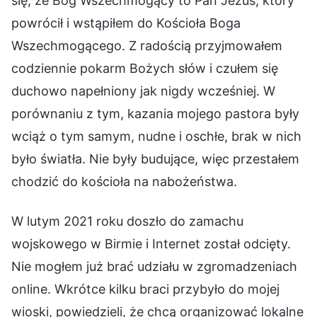
się, że Bóg Wszechmogący to Pan Jezus, który
powrócił i wstąpiłem do Kościoła Boga
Wszechmogącego. Z radością przyjmowałem
codziennie pokarm Bożych słów i czułem się
duchowo napełniony jak nigdy wcześniej. W
porównaniu z tym, kazania mojego pastora były
wciąż o tym samym, nudne i oschłe, brak w nich
było światła. Nie były budujące, więc przestałem
chodzić do kościoła na nabożeństwa.
W lutym 2021 roku doszło do zamachu
wojskowego w Birmie i Internet został odcięty.
Nie mogłem już brać udziału w zgromadzeniach
online. Wkrótce kilku braci przybyło do mojej
wioski, powiedzieli, że chcą organizować lokalne