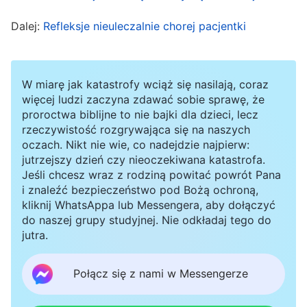
wszystkim trzeba naprawdę do tego dążyć,
Dalej:
Refleksje nieuleczalnie chorej pacjentki
aktywnie przeć w górę oraz naprzód i nie
pozostawać biernym w tej kwestii
”
(Przywrócenie
normalnego życia człowieka i doprowadzenie go do
W miarę jak katastrofy wciąż się nasilają, coraz
cudownego miejsca przeznaczenia, w: Słowo, t. 1,
więcej ludzi zaczyna zdawać sobie sprawę, że
proroctwa biblijne to nie bajki dla dzieci, lecz
. W słowach
Pojawienie się Boga i Jego dzieło)
rzeczywistość rozgrywająca się na naszych
Bożych dostrzegłam sprawiedliwość Boga. On
oczach. Nikt nie wie, co nadejdzie najpierw:
jutrzejszy dzień czy nieoczekiwana katastrofa.
każdemu daje szansę na dostąpienie zbawienia i
Jeśli chcesz wraz z rodziną powitać powrót Pana
bycie doskonalonym. Nie uzależnia zbawienia
i znaleźć bezpieczeństwo pod Bożą ochroną,
kliknij WhatsAppa lub Messengera, aby dołączyć
ludzi od ich wieku ani nie uzależnia ich
do naszej grupy studyjnej. Nie odkładaj tego do
doskonalenia od tego, ile obowiązków
jutra.
wypełniają; zamiast tego wymaga od ludzi, żeby
wykonywali obowiązki w miarę swoich
Połącz się z nami w Messengerze
możliwości, by dążyli do prawdy, by zdobyli się