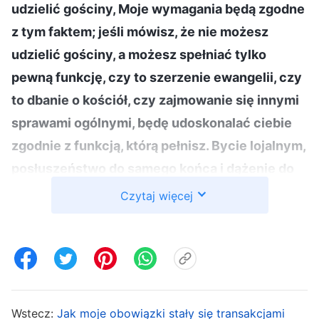
udzielić gościny, Moje wymagania będą zgodne
z tym faktem; jeśli mówisz, że nie możesz
udzielić gościny, a możesz spełniać tylko
pewną funkcję, czy to szerzenie ewangelii, czy
to dbanie o kościół, czy zajmowanie się innymi
sprawami ogólnymi, będę udoskonalać ciebie
zgodnie z funkcją, którą pełnisz. Bycie lojalnym,
posłuszeństwo do samego końca i dążenie do
osiągnięcia najwyższej miłości do Boga – to jest
Czytaj więcej
to, co musisz uzyskać i nie możesz czynić
niczego lepszego oprócz tych rzeczy. Od
człowieka oczekuje się w końcu osiągnięcia
tych trzech rzeczy, a jeśli zdoła je osiągnąć,
będzie wówczas udoskonalony. Ale przede
Wstecz:
Jak moje obowiązki stały się transakcjami