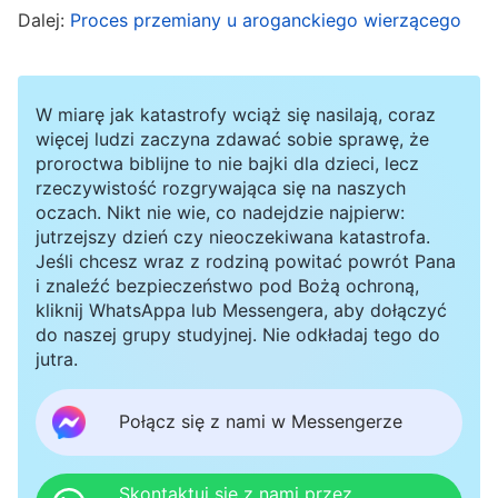
Dalej:
Proces przemiany u aroganckiego wierzącego
Bożą. Teraz Bóg wywyższył mnie, abym
wypełniała swój obowiązek jako przywódczyni.
Gdy praca ewangelizująca nie przynosiła
W miarę jak katastrofy wciąż się nasilają, coraz
efektów, a moi bracia i siostry byli nastawieni
więcej ludzi zaczyna zdawać sobie sprawę, że
proroctwa biblijne to nie bajki dla dzieci, lecz
negatywnie i słabi, powinnam była stanąć przed
rzeczywistość rozgrywająca się na naszych
Bogiem, by poznać Jego wolę, by znaleźć sedno
oczach. Nikt nie wie, co nadejdzie najpierw:
jutrzejszy dzień czy nieoczekiwana katastrofa.
problemu, a następnie go rozwiązać przy
Jeśli chcesz wraz z rodziną powitać powrót Pana
pomocy prawdy znalezionej w słowach Boga
i znaleźć bezpieczeństwo pod Bożą ochroną,
kliknij WhatsAppa lub Messengera, aby dołączyć
odpowiednich do sytuacji moich braci i sióstr.
do naszej grupy studyjnej. Nie odkładaj tego do
Wszelka praca, jaką mam wykonać, musi opierać
jutra.
się na słowach Boga. Ale kiedy stanęłam w
obliczu trudności, w ogóle nie poszukiwałam
Połącz się z nami w Messengerze
prawdy. Nie szukałam zasad dla moich działań.
Nie tylko nie wykonałam właściwej pracy, ale
Skontaktuj się z nami przez