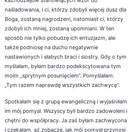
kaznodziejów stanowiących wzór do
naśladowania, i ci, którzy zdobyli więcej dusz dla
Boga, zostaną nagrodzeni, natomiast ci, którzy
zdobyli ich mniej, zostaną upomniani. W ten
sposób nie tylko pobudzę ich entuzjazm, ale
także podniosę na duchu negatywnie
nastawionych i słabych braci i siostry. Gdy o tym
myślałam, byłam bardzo podekscytowana tym
moim „sprytnym posunięciem”. Pomyślałam:
„Tym razem naprawdę wszystkich zachwycę”.
Spotkałam się z grupą ewangeliczną i wyjaśniłam
im mój pomysł. Wszyscy byli bardzo zadowoleni i
chętni do współpracy. Ja zaś byłam zachwycona
i czekałam, aż zobaczę, jak mój pomysł przynosi