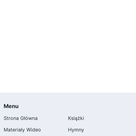
życzeniem szatana i mogła wywołać u Boga
jedynie niesmak. Mogła ona tylko Go obrazić i
zakłócić Jego dzieło. Od tego dnia chcę
pamiętać tę lekcję i wkładać więcej wysiłku w
zasady służenia Bogu, dokładać wszelkich
starań, aby poszukiwać prawdy i aby zmienić
moją własną, arogancką naturę. We wszystkim
będę zawsze poszukiwać prawdy, szukać zasad
każdego działania i zachowywać serce pełne
czci dla Boga. Będę spełniać mój obowiązek
najlepiej jak potrafię i uspokoję serce Boga,
Menu
kładąc największy nacisk na uczciwość i
Strona Główna
Książki
posłuszeństwo.
Materiały Wideo
Hymny