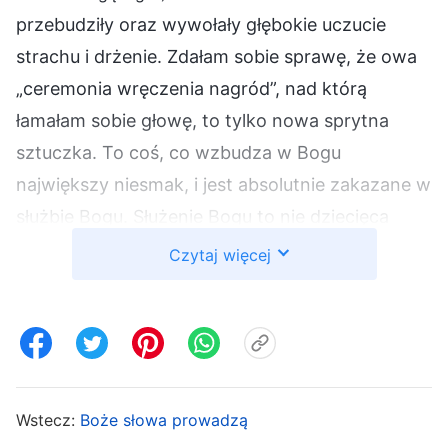
przebudziły oraz wywołały głębokie uczucie
strachu i drżenie. Zdałam sobie sprawę, że owa
„ceremonia wręczenia nagród”, nad którą
łamałam sobie głowę, to tylko nowa sprytna
sztuczka. To coś, co wzbudza w Bogu
największy niesmak, i jest absolutnie zakazane w
służbie Bogu. Służenie Bogu to nie dziecięca
zabawa. Przed Bogiem człowiek musi
Czytaj więcej
zachowywać serce pełne szacunku, ściśle
przestrzegać zasad organizacji pracy oraz
działać zgodnie z regułami służenia Bogu. Gdy
ma do czynienia z problemem, musi dążyć do
prawdy. Tylko w ten sposób można mieć
Wstecz:
Boże słowa prowadzą
pewność, że podjęte działania są zgodne z wolą