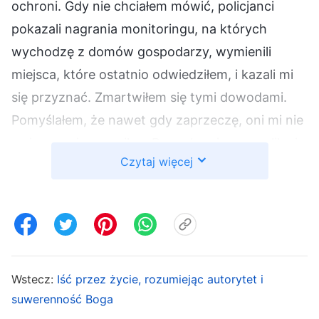
ochroni. Gdy nie chciałem mówić, policjanci
pokazali nagrania monitoringu, na których
wychodzę z domów gospodarzy, wymienili
miejsca, które ostatnio odwiedziłem, i kazali mi
się przyznać. Zmartwiłem się tymi dowodami.
Pomyślałem, że nawet gdy zaprzeczę, oni mi nie
uwierzą, więc prosiłem Boga, by nie pozwolił mi
Czytaj więcej
zostać judaszem. Milczałem, więc
rozwścieczony policjant powiedział: „Widocznie
chcesz, żebyśmy cię przycisnęli!”. Popchnął
krzesło, do którego byłem przywiązany, i
wylądowałem na plecach. Wzięli strzykawkę z
olejem musztardowym i wodą chrzanową i
Wstecz:
Iść przez życie, rozumiejąc autorytet i
suwerenność Boga
wstrzyknęli mi tę mieszankę do nosa oraz natarli