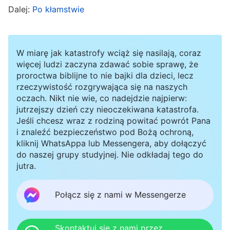
mi nią oczy. Strasznie piekło. Nie mogłem
Dalej:
Po kłamstwie
oddychać. Moje oczy piekły, nie mogłem ich
otworzyć, paliło mnie w żołądku. Potem rozebrali
W miarę jak katastrofy wciąż się nasilają, coraz
mnie od pasa w górę, związali mi ręce z tyłu i
więcej ludzi zaczyna zdawać sobie sprawę, że
wygięli je w górę. Gdy się zmęczyli, oparli mi
proroctwa biblijne to nie bajki dla dzieci, lecz
dłonie na szufladzie. Wytrzymałem ból i nie
rzeczywistość rozgrywająca się na naszych
oczach. Nikt nie wie, co nadejdzie najpierw:
powiedziałem nic. Widząc, że ich taktyka nie
jutrzejszy dzień czy nieoczekiwana katastrofa.
działa, wypróbowali inny nikczemny sposób.
Jeśli chcesz wraz z rodziną powitać powrót Pana
i znaleźć bezpieczeństwo pod Bożą ochroną,
Przykuli mnie kajdankami do żelaznego krzesła i
kliknij WhatsAppa lub Messengera, aby dołączyć
przyczepili jeden koniec przewodu
do naszej grupy studyjnej. Nie odkładaj tego do
jutra.
elektrycznego do moich dużych palców, a drugi
koniec do paralizatora, zaczęli polewać mnie
Połącz się z nami w Messengerze
zimną wodą, powodując porażenia prądem.
Miałem spazmy całego ciała od porażenia
Skontaktuj się z nami przez