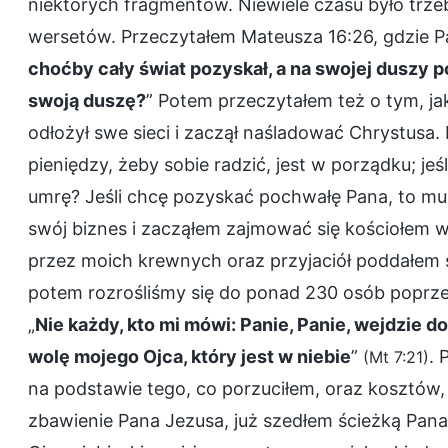
niektórych fragmentów. Niewiele czasu było trze
wersetów. Przeczytałem Mateusza 16:26, gdzie Pa
choćby cały świat pozyskał, a na swojej duszy 
swoją duszę?
” Potem przeczytałem też o tym, ja
odłożył swe sieci i zaczął naśladować Chrystusa. 
pieniędzy, żeby sobie radzić, jest w porządku; jeśl
umrę? Jeśli chcę pozyskać pochwałę Pana, to mu
swój biznes i zacząłem zajmować się kościołem w
przez moich krewnych oraz przyjaciół poddałem s
potem rozrośliśmy się do ponad 230 osób poprze
„
Nie każdy, kto mi mówi: Panie, Panie, wejdzie do
wolę mojego Ojca, który jest w niebie
”
. 
(Mt 7:21)
na podstawie tego, co porzuciłem, oraz kosztów, 
zbawienie Pana Jezusa, już szedłem ścieżką Pan