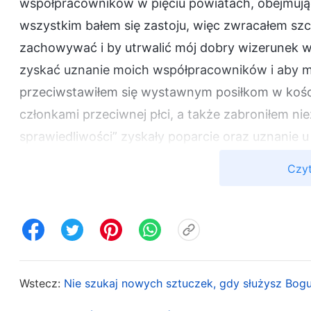
współpracowników w pięciu powiatach, obejmują
wszystkim bałem się zastoju, więc zwracałem szc
zachowywać i by utrwalić mój dobry wizerunek w
zyskać uznanie moich współpracowników i aby moi
przeciwstawiłem się wystawnym posiłkom w kośc
członkami przeciwnej płci, a także zabroniłem n
sprawiedliwości” zyskały poparcie oraz uznanie 
sióstr. Moja arogancka natura się wzmocniła i da
Czyt
znałem niektóre z częściej przywoływanych fr
głosiłem pewnym młodszym stopniem przywódco
recytować fragmenty bez patrzenia do Biblii. Moi 
zawsze miałem ostatnie słowo w kościele. Wszysc
mówiłem, było poprawne, że miałem lepsze zrozu
Wstecz:
Nie szukaj nowych sztuczek, gdy służysz Bog
– czy to w sprawach zarządzania kościołem, dzie