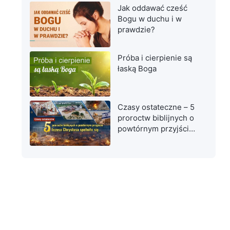
Jak oddawać cześć
Bogu w duchu i w
prawdzie?
Próba i cierpienie są
łaską Boga
Czasy ostateczne – 5
proroctw biblijnych o
powtórnym przyjściu
Jezusa Chrystusa
spełniło się