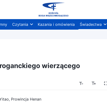
mny
Czytania
Kazania i omówienia
Świadectwa
aroganckiego wierzącego
Yitao, Prowincja Henan