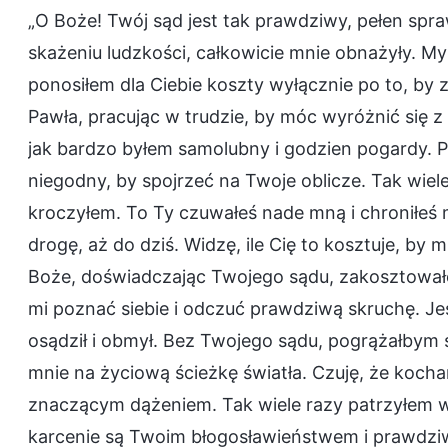
„O Boże! Twój sąd jest tak prawdziwy, pełen spra
skażeniu ludzkości, całkowicie mnie obnażyły. Myś
ponosiłem dla Ciebie koszty wyłącznie po to, b
Pawła, pracując w trudzie, by móc wyróżnić się z
jak bardzo byłem samolubny i godzien pogardy. 
niegodny, by spojrzeć na Twoje oblicze. Tak wiel
kroczyłem. To Ty czuwałeś nade mną i chroniłeś 
drogę, aż do dziś. Widzę, ile Cię to kosztuje, by 
Boże, doświadczając Twojego sądu, zakosztowałe
mi poznać siebie i odczuć prawdziwą skruchę. Je
osądził i obmył. Bez Twojego sądu, pogrążałbym 
mnie na życiową ścieżkę światła. Czuję, że kochani
znaczącym dążeniem. Tak wiele razy patrzyłem ws
karcenie są Twoim błogosławieństwem i prawdziw