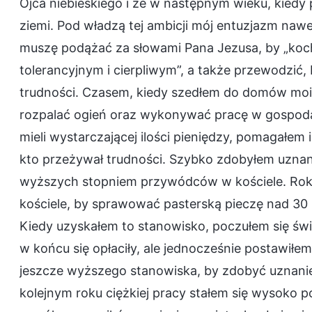
Ojca niebieskiego i że w następnym wieku, kiedy 
ziemi. Pod władzą tej ambicji mój entuzjazm nawe
muszę podążać za słowami Pana Jezusa, by „kocha
tolerancyjnym i cierpliwym”, a także przewodzić,
trudności. Czasem, kiedy szedłem do domów moic
rozpalać ogień oraz wykonywać pracę w gospodar
mieli wystarczającej ilości pieniędzy, pomagał
kto przeżywał trudności. Szybko zdobyłem uznanie
wyższych stopniem przywódców w kościele. Ro
kościele, by sprawować pasterską pieczę nad 30
Kiedy uzyskałem to stanowisko, poczułem się świe
w końcu się opłaciły, ale jednocześnie postawiłem
jeszcze wyższego stanowiska, by zdobyć uznanie 
kolejnym roku ciężkiej pracy stałem się wysoko