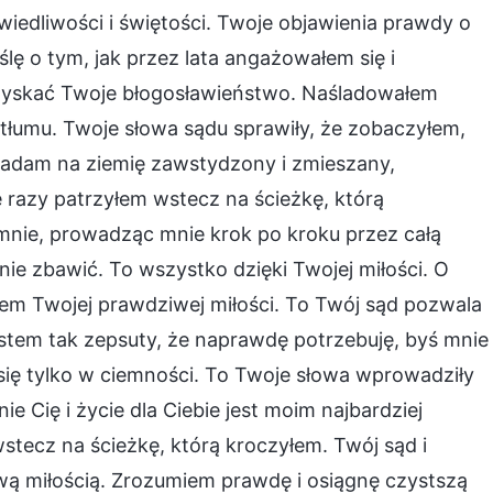
wiedliwości i świętości. Twoje objawienia prawdy o
lę o tym, jak przez lata angażowałem się i
y zyskać Twoje błogosławieństwo. Naśladowałem
 tłumu. Twoje słowa sądu sprawiły, że zobaczyłem,
Padam na ziemię zawstydzony i zmieszany,
e razy patrzyłem wstecz na ścieżkę, którą
mnie, prowadząc mnie krok po kroku przez całą
mnie zbawić. To wszystko dzięki Twojej miłości. O
m Twojej prawdziwej miłości. To Twój sąd pozwala
stem tak zepsuty, że naprawdę potrzebuję, byś mnie
się tylko w ciemności. To Twoje słowa wprowadziły
e Cię i życie dla Ciebie jest moim najbardziej
tecz na ścieżkę, którą kroczyłem. Twój sąd i
ą miłością. Zrozumiem prawdę i osiągnę czystszą