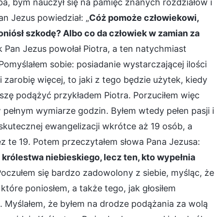
ba, bym nauczył się na pamięć znanych rozdziałów i
n Jezus powiedział: „
Cóż pomoże człowiekowi,
poniósł szkodę? Albo co da człowiek w zamian za
k Pan Jezus powołał Piotra, a ten natychmiast
Pomyślałem sobie: posiadanie wystarczającej ilości
i zarobię więcej, to jaki z tego będzie użytek, kiedy
szę podążyć przykładem Piotra. Porzuciłem więc
 pełnym wymiarze godzin. Byłem wtedy pełen pasji i
kutecznej ewangelizacji wkrótce aż 19 osób, a
z te 19. Potem przeczytałem słowa Pana Jezusa:
 królestwa niebieskiego, lecz ten, kto wypełnia
Poczułem się bardzo zadowolony z siebie, myśląc, że
które poniosłem, a także tego, jak głosiłem
a. Myślałem, że byłem na drodze podążania za wolą