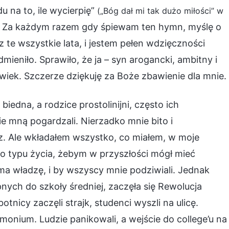
u na to, ile wycierpię”
(„Bóg dał mi tak dużo miłości” w
. Za każdym razem gdy śpiewam ten hymn, myślę o
te wszystkie lata, i jestem pełen wdzięczności
ieniło. Sprawiło, że ja – syn arogancki, ambitny i
wiek. Szczerze dziękuję za Boże zbawienie dla mnie.
iedna, a rodzice prostolinijni, często ich
e mną pogardzali. Nierzadko mnie bito i
z. Ale wkładałem wszystko, co miałem, w moje
go typu życia, żebym w przyszłości mógł mieć
a władzę, i by wszyscy mnie podziwiali. Jednak
ch do szkoły średniej, zaczęła się Rewolucja
tnicy zaczęli strajk, studenci wyszli na ulicę.
onium. Ludzie panikowali, a wejście do college’u na