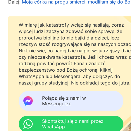
przywódców i współpracowników. To, co mówiłe
Dalej:
Moja córka na progu śmierci: modliłam się do B
„władzą królewską”. W tamtym czasie szczególnie
elokwentnie przemawiając bez końca, a gdy wszys
W miarę jak katastrofy wciąż się nasilają, coraz
uczucie znajdowania się na szczycie całego świat
więcej ludzi zaczyna zdawać sobie sprawę, że
proroctwa biblijne to nie bajki dla dzieci, lecz
wszystkim innym. Czułem to szczególnie, gdy czy
rzeczywistość rozgrywająca się na naszych oczac
mówi słowa Boże, bo Bóg daje mu Ducha bez miar
Nikt nie wie, co nadejdzie najpierw: jutrzejszy dzi
czy nieoczekiwana katastrofa. Jeśli chcesz wraz z
bezwstydnie wierzyłem, że zostałem wysłany prz
rodziną powitać powrót Pana i znaleźć
wola wyraża się przeze mnie. Wierzyłem w to, p
bezpieczeństwo pod Bożą ochroną, kliknij
zrozumieć „tajemnice”, których inni nie pojmowal
WhatsAppa lub Messengera, aby dołączyć do
naszej grupy studyjnej. Nie odkładaj tego do jutra.
inni nie mogli dostrzec. Troszczyłem się jedynie 
pozycja, a całkowicie zapomniałem, że jestem tyl
Połącz się z nami w
Messengerze
W miarę jak kościół dalej rósł, rosła też moja repu
Raz zostałem złapany przez policję, gdy wracałe
Skontaktuj się z nami przez
WhatsApp
reedukacji przez pracę. W trakcie tych trzech la