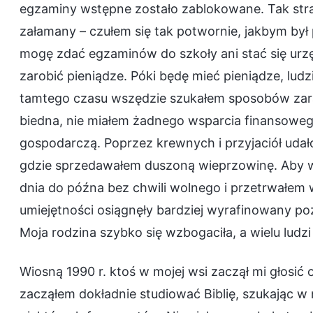
egzaminy wstępne zostało zablokowane. Tak stra
załamany – czułem się tak potwornie, jakbym był
mogę zdać egzaminów do szkoły ani stać się ur
zarobić pieniądze. Póki będę mieć pieniądze, lu
tamtego czasu wszędzie szukałem sposobów zarab
biedna, nie miałem żadnego wsparcia finansowego
gospodarczą. Poprzez krewnych i przyjaciół udał
gdzie sprzedawałem duszoną wieprzowinę. Aby wi
dnia do późna bez chwili wolnego i przetrwałem wi
umiejętności osiągnęły bardziej wyrafinowany po
Moja rodzina szybko się wzbogaciła, a wielu ludz
Wiosną 1990 r. ktoś w mojej wsi zaczął mi głosić
zacząłem dokładnie studiować Biblię, szukając w 