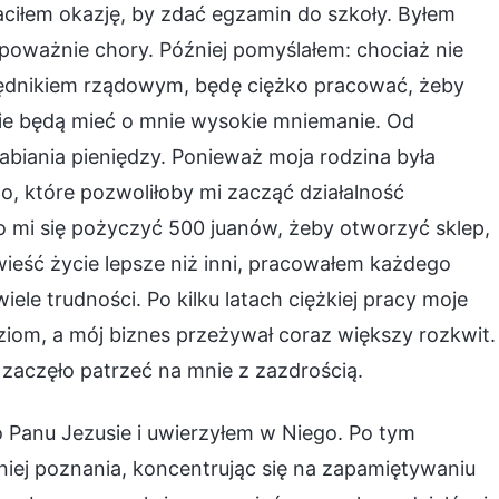
ciłem okazję, by zdać egzamin do szkoły. Byłem
 poważnie chory. Później pomyślałem: chociaż nie
zędnikiem rządowym, będę ciężko pracować, żeby
dzie będą mieć o mnie wysokie mniemanie. Od
iania pieniędzy. Ponieważ moja rodzina była
, które pozwoliłoby mi zacząć działalność
o mi się pożyczyć 500 juanów, żeby otworzyć sklep,
eść życie lepsze niż inni, pracowałem każdego
ele trudności. Po kilku latach ciężkiej pracy moje
ziom, a mój biznes przeżywał coraz większy rozkwit.
i zaczęło patrzeć na mnie z zazdrością.
 o Panu Jezusie i uwierzyłem w Niego. Po tym
niej poznania, koncentrując się na zapamiętywaniu