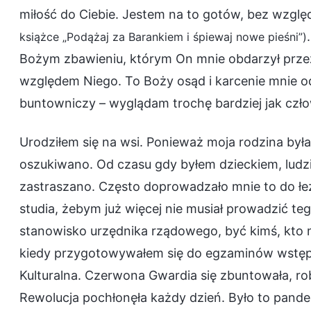
miłość do Ciebie. Jestem na to gotów, bez względ
książce „Podążaj za Barankiem i śpiewaj nowe pieśni”)
Bożym zbawieniu, którym On mnie obdarzył przez 
względem Niego. To Boży osąd i karcenie mnie odm
buntowniczy – wyglądam trochę bardziej jak czło
Urodziłem się na wsi. Ponieważ moja rodzina była b
oszukiwano. Od czasu gdy byłem dzieckiem, ludzi
zastraszano. Często doprowadzało mnie to do łe
studia, żebym już więcej nie musiał prowadzić te
stanowisko urzędnika rządowego, być kimś, kto m
kiedy przygotowywałem się do egzaminów wstępny
Kulturalna. Czerwona Gwardia się zbuntowała, robo
Rewolucja pochłonęła każdy dzień. Było to pandem