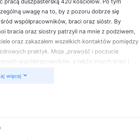
c pracą duszpasterską 420 kościołów. Po tym
zególną uwagę na to, by z pozoru dobrze się
śród współpracowników, braci oraz sióstr. By
 bracia oraz siostry patrzyli na mnie z podziwem,
iele oraz zakazałem wszelkich kontaktów pomiędzy
iezdrowych praktyk. Moja „prawość i poczucie
u moich współpracowników, a także innych braci i
lej wyrwała spod kontroli. Do tego wszystkiego
aj więcej
agmentów
Biblii
na wylot, a gdy się spotykałem oraz
m kościoła i współpracownikom, to mogłem
bracia i siostry naprawdę mnie podziwiali, więc
y mnie słuchali. Zawsze myślałem, że to, co
mienie. Zatem nigdy nie omawiałem spraw z innymi
u
lenia naszych kościołów czy promowania ludzi na