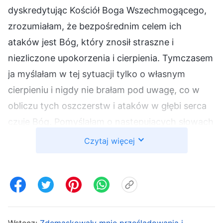
dyskredytując Kościół Boga Wszechmogącego,
zrozumiałam, że bezpośrednim celem ich
ataków jest Bóg, który znosił straszne i
niezliczone upokorzenia i cierpienia. Tymczasem
ja myślałam w tej sytuacji tylko o własnym
cierpieniu i nigdy nie brałam pod uwagę, co w
obliczu tych oszczerstw i ataków w głębi serca
czuje Bóg. Pomyślałam o następujących słowach
Bożych: „
Bóg zniósł wiele bezsennych nocy ze
Czytaj więcej
względu na dzieło na rzecz ludzkości. Z
najwyższego szczytu aż do najniższych głębin
Bóg zstąpił do żywego piekła, gdzie przebywa
człowiek, by żyć z człowiekiem pośród krańców
ziemi. Bóg nigdy nie skarżył się na nędzę
Wstecz:
Zdemaskowały mnie prześladowania i