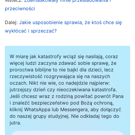
pośród ludzi, nigdy nie robił wyrzutów
przeciwności
człowiekowi za jego buntowniczość, ale znosi
Dalej:
Jakie usposobienie sprawia, że ktoś chce się
największe upokorzenie, gdy osobiście
wykłócać i sprzeczać?
realizuje swe dzieło. Jak Bóg mógłby należeć do
piekła? Jak mógłby spędzić swe życie w piekle?
Lecz ze względu na całą ludzkość, aby cała
W miarę jak katastrofy wciąż się nasilają, coraz
więcej ludzi zaczyna zdawać sobie sprawę, że
ludzkość mogła wcześniej odnaleźć
proroctwa biblijne to nie bajki dla dzieci, lecz
odpoczynek, zniósł upokorzenie i cierpiał
rzeczywistość rozgrywająca się na naszych
oczach. Nikt nie wie, co nadejdzie najpierw:
niesprawiedliwość, by przyjść na ziemię oraz
jutrzejszy dzień czy nieoczekiwana katastrofa.
osobiście wszedł do »piekła« i »Hadesu«, do
Jeśli chcesz wraz z rodziną powitać powrót Pana
legowiska tygrysa, żeby zbawić człowieka.
i znaleźć bezpieczeństwo pod Bożą ochroną,
kliknij WhatsAppa lub Messengera, aby dołączyć
Jakie człowiek ma kwalifikacje do
do naszej grupy studyjnej. Nie odkładaj tego do
sprzeciwiania się Bogu? Jaki ma powód, aby
jutra.
ponownie narzekać na Boga? Jak może mieć