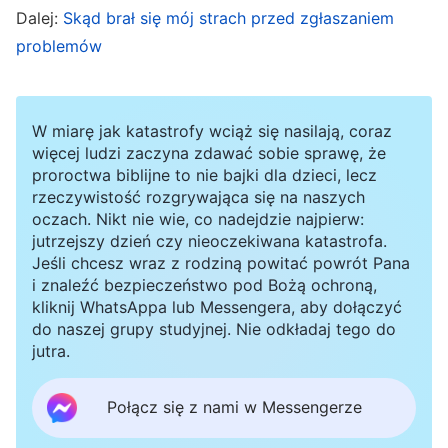
Dalej:
Skąd brał się mój strach przed zgłaszaniem
ograniczone i nie mam pewności, czy Kelli jest
problemów
fałszywą przywódczynią. Najlepiej będzie się nie
wychylać i dobrze wykonywać swoje obowiązki”.
Mając to na względzie, nie zgłosiłam problemu
W miarę jak katastrofy wciąż się nasilają, coraz
Kelli.
więcej ludzi zaczyna zdawać sobie sprawę, że
proroctwa biblijne to nie bajki dla dzieci, lecz
rzeczywistość rozgrywająca się na naszych
W tamtym czasie kościół często wysyłał listy z
oczach. Nikt nie wie, co nadejdzie najpierw:
prośbą o zgłaszanie fałszywych przywódców i
jutrzejszy dzień czy nieoczekiwana katastrofa.
Jeśli chcesz wraz z rodziną powitać powrót Pana
antychrystów. Ilekroć je widziałam, czułam się
i znaleźć bezpieczeństwo pod Bożą ochroną,
rozdarta. Gdy tak się wahałam, usłyszałam, że
kliknij WhatsAppa lub Messengera, aby dołączyć
do naszej grupy studyjnej. Nie odkładaj tego do
jedna z sióstr zgłosiła przywódczynię kościoła.
jutra.
Po lepszym zrozumieniu sprawy i jej dalszym
zbadaniu okazało się, że ta przywódczyni
Połącz się z nami w Messengerze
przejawia jedynie zepsucie i nie jest fałszywą