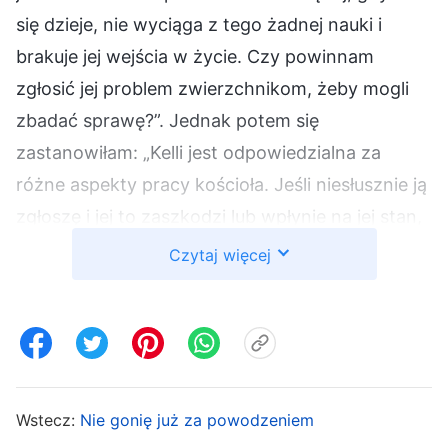
się dzieje, nie wyciąga z tego żadnej nauki i
brakuje jej wejścia w życie. Czy powinnam
zgłosić jej problem zwierzchnikom, żeby mogli
zbadać sprawę?”. Jednak potem się
zastanowiłam: „Kelli jest odpowiedzialna za
różne aspekty pracy kościoła. Jeśli niesłusznie ją
zgłoszę i jej to zaszkodzi lub wpłynie na jej stan,
powodując opóźnienia w jej obowiązkach,
Czytaj więcej
doprowadzę w ten sposób do zakłóceń i
zaburzeń. Mogłabym zostać pozbawiona swoich
obecnych obowiązków, a w najgorszym
przypadku odizolowana, aby się nad sobą
zastanowić. Nieważne. Im mniej kłopotów, tym
Wstecz:
Nie gonię już za powodzeniem
lepiej. Poza tym moje zrozumienie sytuacji jest