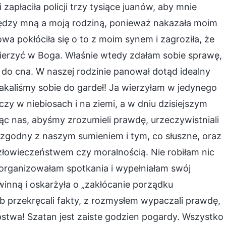
zapłaciła policji trzy tysiące juanów, aby mnie
między mną a moją rodziną, ponieważ nakazała moim
owa pokłóciła się o to z moim synem i zagroziła, że
ę wierzyć w Boga. Właśnie wtedy zdałam sobie sprawę,
a do cna. W naszej rodzinie panował dotąd idealny
skakaliśmy sobie do gardeł! Ja wierzyłam w jedynego
y w niebiosach i na ziemi, a w dniu dzisiejszym
ąc nas, abyśmy zrozumieli prawdę, urzeczywistniali
 zgodny z naszym sumieniem i tym, co słuszne, oraz
łowieczeństwem czy moralnością. Nie robiłam nic
 organizowałam spotkania i wypełniałam swój
 winną i oskarżyła o „zakłócanie porządku
b przekręcali fakty, z rozmysłem wypaczali prawdę,
stwa! Szatan jest zaiste godzien pogardy. Wszystko