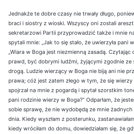
Jednakże te dobre czasy nie trwały długo, ponie
braci i siostry z wioski. Wszyscy oni zostali are
sekretarzowi Partii przyprowadzić także i mnie na
spytali mnie: „Jak to się stało, że uwierzyła pan
„Wiara w Boga jest niezmienną zasadą. Czytając
prawd, być dobrymi ludźmi, żyjącymi zgodnie ze
drogą. Ludzie wierzący w Boga nie biją ani nie p
prawa; cóż jest zatem złego w tym, że się wierzy
spojrzał na mnie z pogardą i spytał szorstkim ton
pani rodzinie wierzy w Boga?” Odparłam, że jeste
sobie sprawę, że nie wydobędą ze mnie żadnych i
dnia. Kiedy wyszłam z posterunku, zastanawiałam 
kiedy wróciłam do domu, dowiedziałam się, że gdy