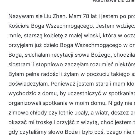
Autorstwa Liu Zhe
Nazywam się Liu Zhen. Mam 78 lat i jestem po pr
Kościoła Boga Wszechmogącego. Jestem wdzięc
mnie, starszą kobietę z małej wioski, która w ocz
przyjęłam już dzieło Boga Wszechmogącego w dni
Boga, słuchałam recytacji słowa Bożego, chodzi
siostrami i stopniowo zaczęłam rozumieć niektó
Byłam pełna radości i żyłam w poczuciu takiego s
doświadczyłam. Ponieważ jestem stara i mam kłop
wychodzić z domu, by uczestniczyć w spotkaniach 
organizowali spotkania w moim domu. Nigdy nie 
zimowe chłody czy letnie upały, a wiatr, deszcz a
okazać mi troskę i przyjść z wizytą, choć jestem 
gdy czytaliśmy słowo Boże i było coś, czego nie 