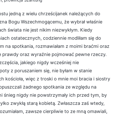
n, prowincja Szantung
ostu jedną z wielu chrześcijanek należących do
zna Bogu Wszechmogącemu, że wybrał właśnie
ach świata nie jest nikim niezwykłym. Kiedy
ach ostatecznych, codziennie modliłam się do
łam na spotkania, rozmawiałam z moimi braćmi oraz
re prawdy oraz wyraźnie pojmować pewne rzeczy.
zczęścia, jakiego nigdy wcześniej nie
oty z poruszaniem się, nie byłam w stanie
kościoła, więc z troski o mnie moi bracia i siostry
opuszczali żadnego spotkania ze względu na
ni śnieg nigdy nie powstrzymały ich przed tym, by
tylko zwykłą starą kobietą. Zwłaszcza zaś wtedy,
rozumiałam, zawsze cierpliwie to ze mną omawiali,