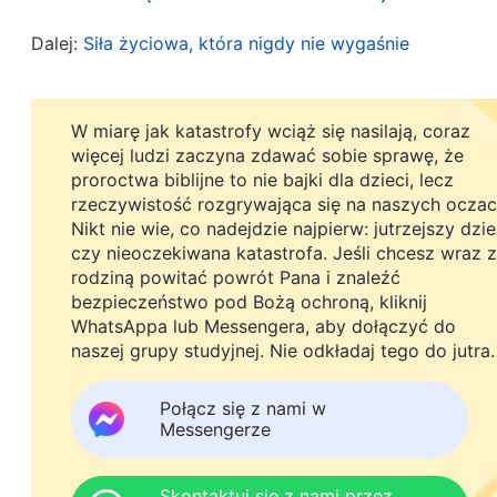
kościoła i on też uniemożliwił mi dyskutowanie o
wypełnianie moich obowiązków. W swej niedoli mo
Dalej:
Siła życiowa, która nigdy nie wygaśnie
Oto żyję pogrążona w mroku i mam poczucie, że 
wspólnocie kościoła z moimi braćmi i siostrami. O
W miarę jak katastrofy wciąż się nasilają, coraz
więcej ludzi zaczyna zdawać sobie sprawę, że
Stanęłam przed Bogiem i nadal wołałam do Niego
proroctwa biblijne to nie bajki dla dzieci, lecz
rzeczywistość rozgrywająca się na naszych oczac
modlitw, ponieważ sprawił, że odwiedzili mnie moi 
Nikt nie wie, co nadejdzie najpierw: jutrzejszy dzi
chodzę w pole, by zbierać bawełnę, więc poszła 
czy nieoczekiwana katastrofa. Jeśli chcesz wraz z
rodziną powitać powrót Pana i znaleźć
ustaliłyśmy, w jakich godzinach będziemy się tam
bezpieczeństwo pod Bożą ochroną, kliknij
wychodziłam w pole, by zbierać bawełnę, a kiedy w
WhatsAppa lub Messengera, aby dołączyć do
naszej grupy studyjnej. Nie odkładaj tego do jutra.
gdzieś na polu z moją siostrą i czytałyśmy słowo
dawno utraconego krewnego. Nie mogłam wprost 
Połącz się z nami w
niesprawiedliwości, jaka mnie spotkała i niedoli, 
Messengerze
mojej rodziny. Ona pocieszała mnie, a słowa Bog
Bożej i stopniowo mój stan zaczął się poprawiać
Skontaktuj się z nami przez