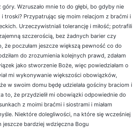
z góry. Wzruszało mnie to do głębi, bo gdyby nie
i troski? Przypatrując się moim relacjom z braćmi i
ckich. Urzeczywistniali tolerancję i miłość; potrafili
wzajemną szczerością, bez żadnych barier czy
wiło, że poczułam jeszcze większą pewność co do
dziłam do zrozumienia kolejnych prawd, zdałam
ązek jako stworzenie Boże, więc powiedziałam o
wiał mi wykonywanie większości obowiązków,
 że w swoim domu będę udzielała gościny braciom i
a to, że przydzielił mi obowiązki odpowiednie do
unkach z moimi braćmi i siostrami i miałam
myśle. Niektóre dolegliwości, na które się wcześniej
m jeszcze bardziej wdzięczna Bogu