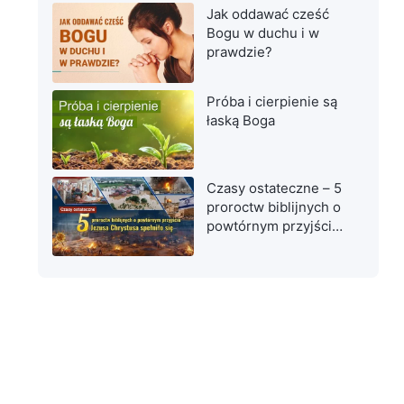
Jak oddawać cześć
Bogu w duchu i w
prawdzie?
Próba i cierpienie są
łaską Boga
Czasy ostateczne – 5
proroctw biblijnych o
powtórnym przyjściu
Jezusa Chrystusa
spełniło się