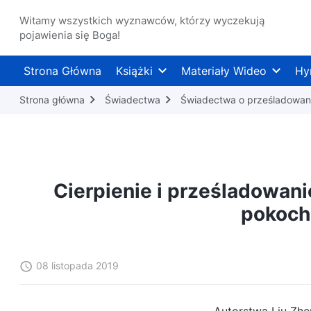
Witamy wszystkich wyznawców, którzy wyczekują
pojawienia się Boga!
Strona Główna
Książki
Materiały Wideo
Hy
Strona główna
Świadectwa
Świadectwa o prześladowan
Cierpienie i prześladowani
pokoch
08 listopada 2019