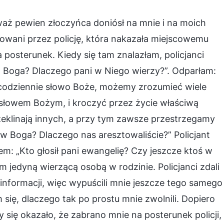
waż pewien złoczyńca doniósł na mnie i na moich
sztowani przez policję, która nakazała miejscowemu
 posterunek. Kiedy się tam znalazłam, policjanci
i w Boga? Dlaczego pani w Niego wierzy?”. Odparłam:
 codziennie słowo Boże, możemy zrozumieć wiele
 słowem Bożym, i kroczyć przez życie właściwą
rzeklinają innych, a przy tym zawsze przestrzegamy
 w Boga? Dlaczego nas aresztowaliście?” Policjant
em: „Kto głosił pani ewangelię? Czy jeszcze ktoś w
m jedyną wierzącą osobą w rodzinie. Policjanci zdali
nformacji, więc wypuścili mnie jeszcze tego samego
się, dlaczego tak po prostu mnie zwolnili. Dopiero
 się okazało, że zabrano mnie na posterunek policji,