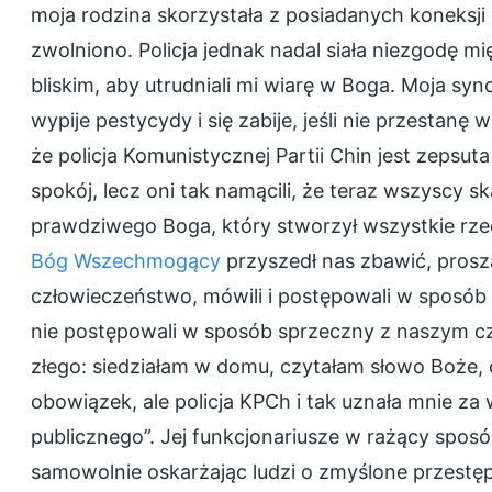
moja rodzina skorzystała z posiadanych koneksji i 
zwolniono. Policja jednak nadal siała niezgodę 
bliskim, aby utrudniali mi wiarę w Boga. Moja syn
wypije pestycydy i się zabije, jeśli nie przestan
że policja Komunistycznej Partii Chin jest zepsut
spokój, lecz oni tak namącili, że teraz wszyscy 
prawdziwego Boga, który stworzył wszystkie rzecz
Bóg Wszechmogący
przyszedł nas zbawić, prosz
człowieczeństwo, mówili i postępowali w sposób
nie postępowali w sposób sprzeczny z naszym cz
złego: siedziałam w domu, czytałam słowo Boże,
obowiązek, ale policja KPCh i tak uznała mnie za
publicznego”. Jej funkcjonariusze w rażący sposó
samowolnie oskarżając ludzi o zmyślone przestęp