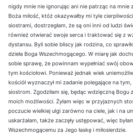
nigdy mnie nie ignorując ani nie patrząc na mnie 
Boża miłość, któż okazywałby mi tyle cierpliwości 
siostrami, dostrzegłam, że są oni inni od ludzi świe
również otwierać swoje serca i traktować się z 
dystansu. Byli sobie bliscy jak rodzina, co spra
dzieła Boga Wszechmogącego. W miarę jak docho
sobie sprawę, że powinnam wypełniać swój obowi
tym kościołowi. Ponieważ jednak wiek uniemożli
kościół wyznaczył mi zadanie polegające na tym,
siostrom. Zgodziłam się, będąc wdzięczną Bogu z
moich możliwości. Żyłam więc w przyjaznych stos
poczucie wielkiej ulgi zarówno na ciele, jak i na u
uskarżałam, także zaczęły ustępować, więc była
Wszechmogącemu za Jego łaskę i miłosierdzie.