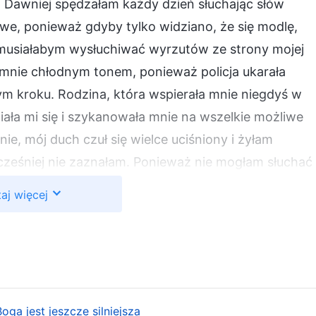
. Dawniej spędzałam każdy dzień słuchając słów
iwe, ponieważ gdyby tylko widziano, że się modlę,
musiałabym wysłuchiwać wyrzutów ze strony mojej
 mnie chłodnym tonem, ponieważ policja ukarała
ym kroku. Rodzina, która wspierała mnie niegdyś w
ła mi się i szykanowała mnie na wszelkie możliwe
ie, mój duch czuł się wielce uciśniony i żyłam
cześniej nie zaznałam. Ponieważ nie mogłam słuchać
e porozmawiać z moimi braćmi i siostrami, mój duch
aj więcej
obracałam się niespokojnie w łóżku z boku na bok i
szczęśliwymi czasami, kiedy odbywałam spotkania z
nawidziłam rządu KPCh. To on był sprawcą całego
ynależne stworzeniu Bożemu prawo do tego, by
 przez niego straciłam życie we wspólnocie
ga jest jeszcze silniejsza