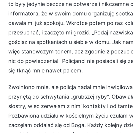
to były jedynie bezczelne potwarze i nikczemne o
informatora, że w swoim domu organizuję spotkani
dawała mi już spokoju. Wkrótce potem po raz kol
przesłuchać, i zaczęto mi grozić: „Podaj nazwis
gościsz na spotkaniach u siebie w domu. Jak nam
więc stanowczym tonem, acz zgodnie z poczucie
nic do powiedzenia!” Policjanci nie posiadali się z
się tknąć mnie nawet palcem.
Zwolniono mnie, ale policja nadal mnie inwigilowa
przynętą do schwytania „grubszej ryby”. Obawiał
siostry, więc zerwałam z nimi kontakty i od tamt
Pozbawiona udziału w kościelnym życiu czułam w
zaczęłam oddalać się od Boga. Każdy kolejny dzi