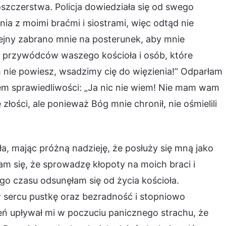
szczerstwa. Policja dowiedziała się od swego
a z moimi braćmi i siostrami, więc odtąd nie
ejny zabrano mnie na posterunek, aby mnie
ka przywódców waszego kościoła i osób, które
 nie powiesz, wsadzimy cię do więzienia!” Odparłam
m sprawiedliwości: „Ja nic nie wiem! Nie mam wam
e złości, ale ponieważ Bóg mnie chronił, nie ośmielili
ła, mając próżną nadzieję, że posłuży się mną jako
am się, że sprowadzę kłopoty na moich braci i
ego czasu odsunęłam się od życia kościoła.
 sercu pustkę oraz bezradność i stopniowo
eń upływał mi w poczuciu panicznego strachu, że