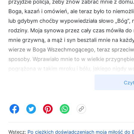
przyjdzie policja, żeby znów zabrać mnie z domu
Boga, kazań i omówień, ale teraz było to niemożl
lub gdybym choćby wypowiedziała słowo „Bóg”, 
rodziny. Moja synowa przez cały czas mówiła do
mnie grzywną, a mąż i syn besztali mnie na każd
wierze w Boga Wszechmogącego, teraz sprzeciwia
sposoby. Wprawiało mnie to w wielkie przygnębien
pogrążona w takim mroku i bólu, jakiego nigdy w
żadnych czytań słowa Bożego i nie byłam w stani
Czyt
wydawał się niewiarygodnie wyjałowiony. Co noc 
nie mogłam spać. Często tęskniłam też za tymi 
moimi braćmi i siostrami. W takich chwilach nie
tego nieszczęścia, to przez niego straciłam prz
swobodnie wyznawać wiarę w Boga i Go czcić. To
Wstecz:
Po ciężkich doświadczeniach moja miłość do Bo