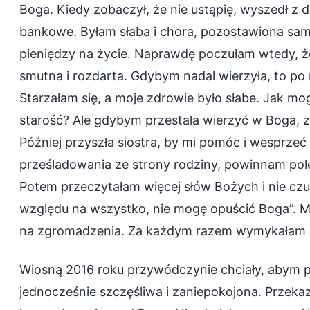
Boga. Kiedy zobaczył, że nie ustąpię, wyszedł z 
bankowe. Byłam słaba i chora, pozostawiona sam
pieniędzy na życie. Naprawdę poczułam wtedy, że 
smutna i rozdarta. Gdybym nadal wierzyła, to p
Starzałam się, a moje zdrowie było słabe. Jak m
starość? Ale gdybym przestała wierzyć w Boga, z
Później przyszła siostra, by mi pomóc i wesprze
prześladowania ze strony rodziny, powinnam pol
Potem przeczytałam więcej słów Bożych i nie czu
względu na wszystko, nie mogę opuścić Boga”. Mój 
na zgromadzenia. Za każdym razem wymykałam si
Wiosną 2016 roku przywódczynie chciały, abym p
jednocześnie szczęśliwa i zaniepokojona. Przeka