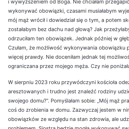
i wywyższeniem od Boga. Nie chciałam przegapić t
wykonywać obowiązki, czasami musiałabym wyjec
mój mąż wrócił i dowiedział się o tym, a potem sk
zostałabym bez dachu nad głową? Jak przeżyłab
odrzuciłam ten obowiązek. Jednak później w głę
Czułam, że możliwość wykonywania obowiązku pr
więcej prawdy. Nie doceniłam jednak tej możliwoś
ograniczana przez mojego męża. Czy nie poniżał
W sierpniu 2023 roku przywódczyni kościoła odezwa
aresztowanych i trudno jest znaleźć rodziny udzi
swojego domu?”. Pomyślałam sobie: „Mój mąż prac
coś do zrobienia w domu. Zazwyczaj jestem w n
obowiązków ze względu na stan zdrowia, ale udzie
problemem. Siostra będzie mogła wykonywać swoj