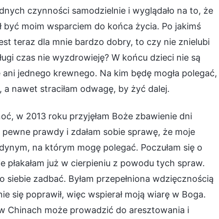
nych czynności samodzielnie i wyglądało na to, że
ł być moim wsparciem do końca życia. Po jakimś
t teraz dla mnie bardzo dobry, to czy nie znielubi
 długi czas nie wyzdrowieję? W końcu dzieci nie są
e ani jednego krewnego. Na kim będę mogła polegać,
, a nawet straciłam odwagę, by żyć dalej.
noć, w 2013 roku przyjęłam Boże zbawienie dni
 pewne prawdy i zdałam sobie sprawę, że moje
jedynym, na którym mogę polegać. Poczułam się o
ie płakałam już w cierpieniu z powodu tych spraw.
 siebie zadbać. Byłam przepełniona wdzięcznością
ie się poprawił, więc wspierał moją wiarę w Boga.
a w Chinach może prowadzić do aresztowania i