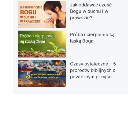
Jak oddawać cześć
Bogu w duchu i w
prawdzie?
Próba i cierpienie są
łaską Boga
Czasy ostateczne – 5
proroctw biblijnych o
powtórnym przyjściu
Jezusa Chrystusa
spełniło się