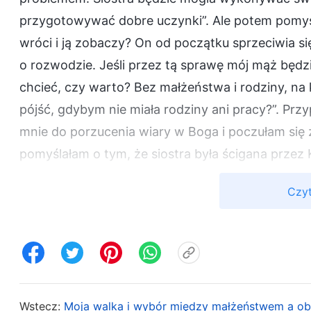
przygotowywać dobre uczynki”. Ale potem pomyś
wróci i ją zobaczy? On od początku sprzeciwia si
o rozwodzie. Jeśli przez tą sprawę mój mąż będz
chcieć, czy warto? Bez małżeństwa i rodziny, n
pójść, gdybym nie miała rodziny ani pracy?”. Prz
mnie do porzucenia wiary w Boga i poczułam się 
pomyślałam o tym, że siostra była ścigana przez
udzielającej gościny, a mój dom był względnie be
Czyt
Nie spodziewałam się, że zaledwie trzy lub czter
głębi duszy poczułam wielki niepokój: „Co powi
kłopotów? Co zrobimy, jeśli się wścieknie i wyrzuc
Jeśli siostra nie będzie miała gdzie mieszkać i z
zdołam przygotować dobrych uczynków, ale zamia
Wstecz:
Moja walka i wybór między małżeństwem a o