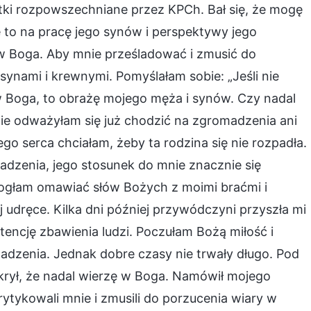
tki rozpowszechniane przez KPCh. Bał się, że mogę
 to na pracę jego synów i perspektywy jego
w Boga. Aby mnie prześladować i zmusić do
synami i krewnymi. Pomyślałam sobie: „Jeśli nie
w Boga, to obrażę mojego męża i synów. Czy nadal
nie odważyłam się już chodzić na zgromadzenia ani
 serca chciałam, żeby ta rodzina się nie rozpadła.
adzenia, jego stosunek do mnie znacznie się
 mogłam omawiać słów Bożych z moimi braćmi i
j udręce. Kilka dni później przywódczyni przyszła mi
encję zbawienia ludzi. Poczułam Bożą miłość i
dzenia. Jednak dobre czasy nie trwały długo. Pod
krył, że nadal wierzę w Boga. Namówił mojego
krytykowali mnie i zmusili do porzucenia wiary w