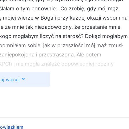
lałam o tym ponownie: „Co zrobię, gdy mój mąż
ę mojej wierze w Boga i przy każdej okazji wspomina
ie ze mnie tak niezadowolony, że przestanie mnie
a kogo mogłabym liczyć na starość? Dokąd mogłabym
ypomniałam sobie, jak w przeszłości mój mąż zmusił
zaniepokojona i przestraszona. Ale potem
 KPCh i nie mogła znaleźć odpowiedniej rodziny
zpieczny. Więc zgodziłam się.
aj więcej
y dni po wprowadzeniu się siostry, mój mąż wróci. W
nnam powiedzieć mężowi? Czy będzie szukał
i mnie i siostrę? Poza tym sytuacja jest teraz trudna.
ostanie aresztowana, to co wtedy? Wtedy nie tylko nie
st tego będę robić złe”. Potem pomyślałam jeszcze
bowiązkiem