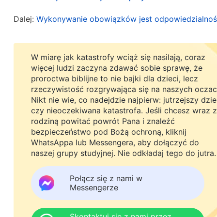
raz: „W przeszłości nie wykonywałam swoich obo
Dalej:
Wykonywanie obowiązków jest odpowiedzialności
wiele słów Bożych i zrozumiałam nieco prawdy. J
jestem godna bycia człowiekiem? Nie mogę dalej
Następnie w duchu gorąco pomodliłam się do Bog
W miarę jak katastrofy wciąż się nasilają, coraz
więcej ludzi zaczyna zdawać sobie sprawę, że
zastosowałam mądry wybieg i powiedziałam mężowi
proroctwa biblijne to nie bajki dla dzieci, lecz
to, mój mąż nic nie powiedział. Poprosił mnie naw
rzeczywistość rozgrywająca się na naszych oczac
Nikt nie wie, co nadejdzie najpierw: jutrzejszy dzi
jakby ogromny ciężar spadł mi z serca. Aby nie po
czy nieoczekiwana katastrofa. Jeśli chcesz wraz z
swojemu mężowi. Przygotowywałam jego ulubione 
rodziną powitać powrót Pana i znaleźć
bezpieczeństwo pod Bożą ochroną, kliknij
był niezadowolony. Kilka dni po jego powrocie zł
WhatsAppa lub Messengera, aby dołączyć do
kaszel, a całe moje ciało było obolałe i słabe. M
naszej grupy studyjnej. Nie odkładaj tego do jutra.
mężowi. Martwiłam się, że z czasem nie pozwoli 
Połącz się z nami w
każdym kroku. Kiedy był szczęśliwy, byłam milsza 
Messengerze
zdenerwowana i niespokojna. Bałam się, że jeśli
było przepełnione niepokojem, obawami i zmart
Skontaktuj się z nami przez