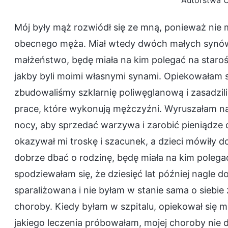
Autorstwa 
Mój były mąż rozwiódł się ze mną, ponieważ nie 
obecnego męża. Miał wtedy dwóch małych synów.
małżeństwo, będę miała na kim polegać na staro
jakby byli moimi własnymi synami. Opiekowałam
zbudowaliśmy szklarnię poliwęglanową i zasadzi
prace, które wykonują mężczyźni. Wyruszałam na 
nocy, aby sprzedać warzywa i zarobić pieniądze d
okazywał mi troskę i szacunek, a dzieci mówiły d
dobrze dbać o rodzinę, będę miała na kim polegać 
spodziewałam się, że dziesięć lat później nagle
sparaliżowana i nie byłam w stanie sama o siebie
choroby. Kiedy byłam w szpitalu, opiekował się m
jakiego leczenia próbowałam, mojej choroby nie 