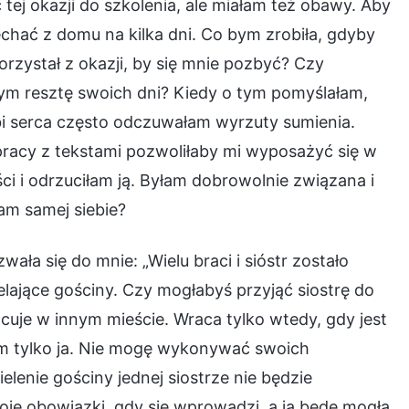
ej okazji do szkolenia, ale miałam też obawy. Aby
hać z domu na kilka dni. Co bym zrobiła, gdyby
orzystał z okazji, by się mnie pozbyć? Czy
ym resztę swoich dni? Kiedy o tym pomyślałam,
bi serca często odczuwałam wyrzuty sumienia.
acy z tekstami pozwoliłaby mi wyposażyć się w
ci i odrzuciłam ją. Byłam dobrowolnie związana i
am samej siebie?
ła się do mnie: „Wielu braci i sióstr zostało
elające gościny. Czy mogłabyś przyjąć siostrę do
uje w innym mieście. Wraca tylko wtedy, gdy jest
im tylko ja. Nie mogę wykonywać swoich
lenie gościny jednej siostrze nie będzie
e obowiązki, gdy się wprowadzi, a ja będę mogła