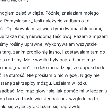
Cheng Na, Chiny
mogłam zajść w ciążę. Później znalazłam mojego
 Pomyślałam: „Jeśli należycie zadbam o to
ść”. Opiekowałam się więc tymi dwoma chłopcami,
 się także moją niewidomą teściową. Razem z mężem
liśmy rośliny uprawne. Wykonywałam wszystkie
targ, zanim zrobiło się jasno, i zostawałam tam do
la rodziny. Moje wysiłki były nagradzane: mąż
o mnie „mamo”. To dało mi nadzieję, że dopóki będę
na starość. Nie prosiłam o nic więcej. Nigdy nie
 dostanę zakrzepicy mózgu. Leżałam w łóżku
 zadbać. Mój mąż głowił się, jak pomóc mi w leczeniu
ną bardzo troskliwie. Jednak bez względu na to,
dało się wyleczyć. Czułam się naprawdę