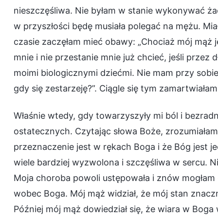
nieszczęśliwa. Nie byłam w stanie wykonywać żad
w przyszłości będę musiała polegać na mężu. Mia
czasie zaczęłam mieć obawy: „Chociaż mój mąż jes
mnie i nie przestanie mnie już chcieć, jeśli przez
moimi biologicznymi dziećmi. Nie mam przy sobi
gdy się zestarzeję?”. Ciągle się tym zamartwiałam
Właśnie wtedy, gdy towarzyszyły mi ból i bezrad
ostatecznych. Czytając słowa Boże, zrozumiałam
przeznaczenie jest w rękach Boga i że Bóg jest 
wiele bardziej wyzwolona i szczęśliwa w sercu. N
Moja choroba powoli ustępowała i znów mogłam o
wobec Boga. Mój mąż widział, że mój stan znaczn
Później mój mąż dowiedział się, że wiara w Bog