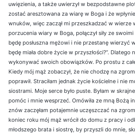
uwięzienia, a także uwierzył w bezpodstawne plo
zostać aresztowana za wiarę w Boga i że wpłynie
wnuków, więc zaczął mi przeszkadzać w wierze 
porzucenia wiary w Boga, połączył siły ze swoimi 
będę posłuszna mężowi i nie przestanę wierzyć 
będę miała dobre życie w przyszłości?”. Dlatego 
wykonywać swoich obowiązków. Po prostu z całego
Kiedy mój mąż zobaczył, że nie chodzę na zgrom
poprawił. Straciłam jednak życie kościelne i nie
siostrami. Moje serce było puste. Byłam w skrajne
pomóc i mnie wesprzeć. Omówiła ze mną Bożą int
znów zaczęłam potajemnie uczęszczać na zgroma
koniec roku mój mąż wrócił do domu z pracy i od
młodszego brata i siostrę, by przyszli do mnie, s