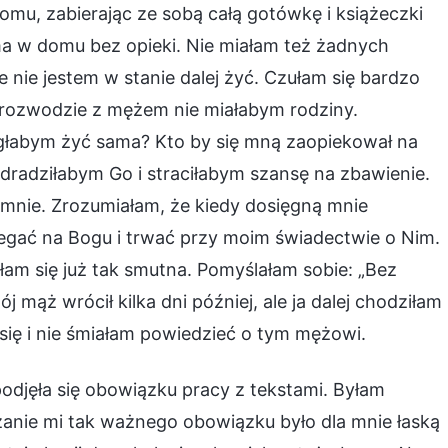
domu, zabierając ze sobą całą gotówkę i książeczki
a w domu bez opieki. Nie miałam też żadnych
nie jestem w stanie dalej żyć. Czułam się bardzo
o rozwodzie z mężem nie miałabym rodziny.
ogłabym żyć sama? Kto by się mną zaopiekował na
dradziłabym Go i straciłabym szansę na zbawienie.
ć mnie. Zrozumiałam, że kiedy dosięgną mnie
egać na Bogu i trwać przy moim świadectwie o Nim.
łam się już tak smutna. Pomyślałam sobie: „Bez
mąż wrócił kilka dni później, ale ja dalej chodziłam
ę i nie śmiałam powiedzieć o tym mężowi.
odjęła się obowiązku pracy z tekstami. Byłam
zanie mi tak ważnego obowiązku było dla mnie łaską