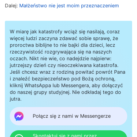
Dalej:
Małżeństwo nie jest moim przeznaczeniem
tego, jak podchodzić do małżeństwa, i
zrozumiałam, że przy wyborze partnera
obowiązują pewne zasady. Ważne jest, aby
W miarę jak katastrofy wciąż się nasilają, coraz
znaleźć kogoś o podobnych poglądach, z
więcej ludzi zaczyna zdawać sobie sprawę, że
proroctwa biblijne to nie bajki dla dzieci, lecz
dobrym człowieczeństwem, kto nie stanie na
rzeczywistość rozgrywająca się na naszych
drodze mojej wiary. Wenbin nie wierzył w Boga,
oczach. Nikt nie wie, co nadejdzie najpierw:
mieliśmy odmienne zapatrywania i nie
jutrzejszy dzień czy nieoczekiwana katastrofa.
Jeśli chcesz wraz z rodziną powitać powrót Pana
podążaliśmy tą samą ścieżką. Prędzej czy
i znaleźć bezpieczeństwo pod Bożą ochroną,
później byśmy się rozstali. Im więcej uczucia
kliknij WhatsAppa lub Messengera, aby dołączyć
do naszej grupy studyjnej. Nie odkładaj tego do
włożyłabym w ten związek, tym bardziej bolesne
jutra.
byłoby rozstanie. W tamtym czasie, ilekroć o
tym myślałam, czułam ból w sercu. Nie mogłam
Połącz się z nami w Messengerze
znieść myśli o rozstaniu, ale gdybyśmy zostali
razem, podążalibyśmy różnymi ścieżkami. Moje
Skontaktuj się z nami przez