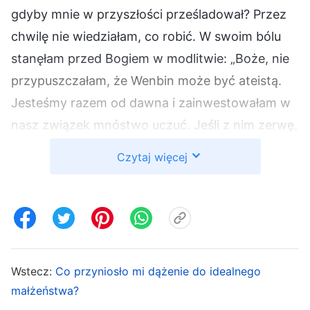
gdyby mnie w przyszłości prześladował? Przez
chwilę nie wiedziałam, co robić. W swoim bólu
stanęłam przed Bogiem w modlitwie: „Boże, nie
przypuszczałam, że Wenbin może być ateistą.
Jesteśmy razem od dawna i zainwestowałam w
nasz związek mnóstwo uczuć. Jeśli z nim zerwę,
będę miała wrażenie, jakby moje serce rozpadło
Czytaj więcej
się na kawałki. Nie mogę znieść myśli o utracie
tego uczucia, ale co zrobię, jeśli z nim zostanę, a
on stanie na drodze mojej wiary, bo podążamy
różnymi ścieżkami? Boże, moja postawa jest
zbyt niedojrzała. Proszę, poprowadź mnie, abym
Wstecz:
Co przyniosło mi dążenie do idealnego
dokonała właściwego wyboru”. W kolejnych
małżeństwa?
dniach zaczęłam czytać słowa Boże na temat