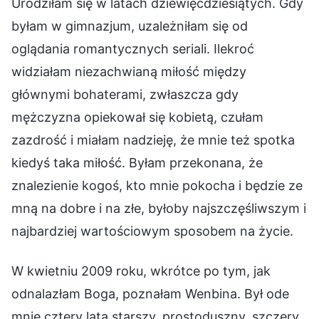
Urodziłam się w latach dziewięćdziesiątych. Gdy
byłam w gimnazjum, uzależniłam się od
oglądania romantycznych seriali. Ilekroć
widziałam niezachwianą miłość między
głównymi bohaterami, zwłaszcza gdy
mężczyzna opiekował się kobietą, czułam
zazdrość i miałam nadzieję, że mnie też spotka
kiedyś taka miłość. Byłam przekonana, że
znalezienie kogoś, kto mnie pokocha i będzie ze
mną na dobre i na złe, byłoby najszczęśliwszym i
najbardziej wartościowym sposobem na życie.
W kwietniu 2009 roku, wkrótce po tym, jak
odnalazłam Boga, poznałam Wenbina. Był ode
mnie cztery lata starszy, prostoduszny, szczery,