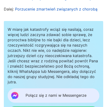
nie mogłam zasnąć. Wiedziałam, że szerzenie
Dalej:
Porzucenie zmartwień związanych z chorobą
ewangelii wymaga pilnie współpracy, ale
martwiłam się dużym obciążeniem pracą i
miałam liczne obawy związane z byciem
W miarę jak katastrofy wciąż się nasilają, coraz
przełożoną. Obawiałam się, że przepracowanie
więcej ludzi zaczyna zdawać sobie sprawę, że
proroctwa biblijne to nie bajki dla dzieci, lecz
może pogorszyć mój stan i spowodować udar, a
rzeczywistość rozgrywająca się na naszych
nawet jeśli nie umrę, mogę zostać
oczach. Nikt nie wie, co nadejdzie najpierw:
jutrzejszy dzień czy nieoczekiwana katastrofa.
sparaliżowana, więc zaczęłam się zastanawiać,
Jeśli chcesz wraz z rodziną powitać powrót Pana
do czego mogłabym się przydać, gdybym w
i znaleźć bezpieczeństwo pod Bożą ochroną,
kliknij WhatsAppa lub Messengera, aby dołączyć
przyszłości nie była w stanie wykonywać
do naszej grupy studyjnej. Nie odkładaj tego do
swojego obowiązku. Po przemyśleniu sprawy
jutra.
doszłam do wniosku, że dbanie o zdrowie jest
ważniejsze, a kiedy ponownie spotkałam się z
Połącz się z nami w Messengerze
przełożonym, szukałam wymówek, by uchylić się