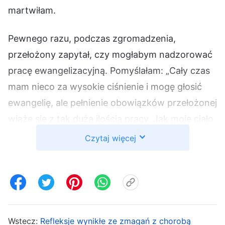
martwiłam.
Pewnego razu, podczas zgromadzenia,
przełożony zapytał, czy mogłabym nadzorować
pracę ewangelizacyjną. Pomyślałam: „Cały czas
mam nieco za wysokie ciśnienie i mogę głosić
ewangelię, ale pełnienie obowiązków przełożonej
wiąże się z tak dużą ilością pracy. Jak moje ciało
sobie z tym poradzi?”. Szybko powiedziałam
Czytaj więcej
przełożonemu: „Mam zbyt wysokie ciśnienie i
moje ciało może tego nie wytrzymać, więc nie
mogę wykonywać tego obowiązku”. Przełożony
poprosił mnie, bym poszukiwała dalej. Tej nocy,
leżąc w łóżku i przewracając się z boku na bok,
Wstecz:
Refleksje wynikłe ze zmagań z chorobą