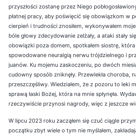
przyszłości zostanę przez Niego pobłogosławion
płatnej pracy, aby poświęcić się obowiązkom w p
cierpień i trudności znosiłem, wykonywałem moje 
bóle głowy zdecydowanie zelżały, a ataki stały si
obowiązki poza domem, spotkałem siostrę, która b
spowodowane neuralgią nerwu trójdzielnego i prz
juanów. Ku mojemu zaskoczeniu, po dwóch miesią
cudowny sposób zniknęły. Przewlekła choroba, na 
przeszczęśliwy. Wiedziałem, że z pozoru to leki mn
sprawą łaski Bożej, która na mnie spłynęła. Wyd
rzeczywiście przynosi nagrody, więc z jeszcze
W lipcu 2023 roku zacząłem się czuć ciągle przy
początku zbyt wiele o tym nie myślałem, zakładaj