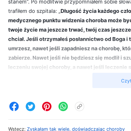
stanem”. Po modlitwie przypomniałem sobie słowa 
trafiłem do szpitala: „
Długość życia każdego czło
medycznego punktu widzenia choroba może być n
twoje życie ma jeszcze trwać, twój czas jeszcz
chciał. Jeśli otrzymałeś posłannictwo od Boga i 
umrzesz, nawet jeśli zapadniesz na chorobę, któ
zabierze. Nawet jeśli nie będziesz się modlił i s
leczeniu swojej choroby, a nawet jeśli leczenie 
zwłaszcza w przypadku tych, którzy mają ważne
Czyt
zostanie wypełniona, bez względu na to, jaka ch
chwili ostatecznego zakończenia swojej misji. Cz
Boga tylko jakieś powierzchowne modlitwy: »Bo
dałeś. Chcę spędzić swoje ostatnie dni w całkow
żałował. Musisz mnie chronić!«. Choć modlisz się
Wstecz:
Zyskałam tak wiele, doświadczając choroby