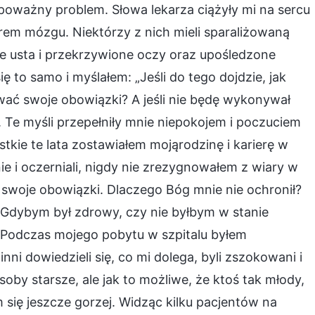
oważny problem. Słowa lekarza ciążyły mi na sercu
arem mózgu. Niektórzy z nich mieli sparaliżowaną
e usta i przekrzywione oczy oraz upośledzone
ę to samo i myślałem: „Jeśli do tego dojdzie, jak
wać swoje obowiązki? A jeśli nie będę wykonywał
 Te myśli przepełniły mnie niepokojem i poczuciem
tkie te lata zostawiałem mojąrodzinę i karierę w
ie i oczerniali, nigdy nie zrezygnowałem z wiary w
swoje obowiązki. Dlaczego Bóg mnie nie ochronił?
 Gdybym był zdrowy, czy nie byłbym w stanie
 Podczas mojego pobytu w szpitalu byłem
ni dowiedzieli się, co mi dolega, byli zszokowani i
soby starsze, ale jak to możliwe, że ktoś tak młody,
 się jeszcze gorzej. Widząc kilku pacjentów na