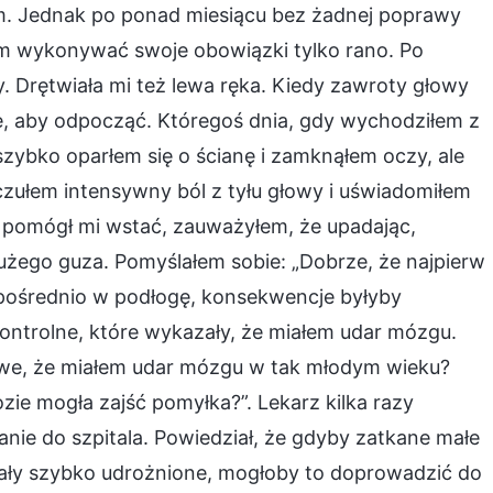
. Jednak po ponad miesiącu bez żadnej poprawy
em wykonywać swoje obowiązki tylko rano. Po
. Drętwiała mi też lewa ręka. Kiedy zawroty głowy
lę, aby odpocząć. Któregoś dnia, gdy wychodziłem z
e szybko oparłem się o ścianę i zamknąłem oczy, ale
czułem intensywny ból z tyłu głowy i uświadomiłem
t pomógł mi wstać, zauważyłem, że upadając,
użego guza. Pomyślałem sobie: „Dobrze, że najpierw
pośrednio w podłogę, konsekwencje byłyby
kontrolne, które wykazały, że miałem udar mózgu.
liwe, że miałem udar mózgu w tak młodym wieku?
zie mogła zajść pomyłka?”. Lekarz kilka razy
wanie do szpitala. Powiedział, że gdyby zatkane małe
tały szybko udrożnione, mogłoby to doprowadzić do