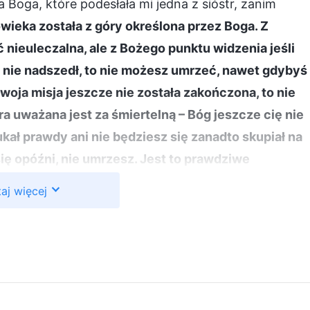
Boga, które podesłała mi jedna z sióstr, zanim
wieka została z góry określona przez Boga. Z
ieuleczalna, ale z Bożego punktu widzenia jeśli
e nie nadszedł, to nie możesz umrzeć, nawet gdybyś
twoja misja jeszcze nie została zakończona, to nie
ra uważana jest za śmiertelną – Bóg jeszcze cię nie
zukał prawdy ani nie będziesz się zanadto skupiał na
się opóźni, nie umrzesz. Jest to prawdziwe
 zadanie wyznaczone przez Boga: zanim ich misja
aj więcej
oroba ich spotka, nie umrą od razu; będą żyć do
y masz taką wiarę? Jeśli nie, to zaniesiesz do
że, muszę zrealizować posłannictwo, które mi
itej lojalności wobec Ciebie, tak bym niczego nie
 w ten sposób, to o ile nie wykażesz inicjatywy do