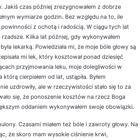
y. Jakiś czas później zrezygnowałem z dobrze
ełnym wymiarze godzin. Bez względu na to, ile
powinności z ochotą i radością. W ciągu tych lat
ę rzadsze. Kilka lat później, gdy wykonywałem
yła lekarką. Powiedziała mi, że moje bóle głowy są
episała mi lek, który kosztował ponad dziesięć
cach przyjmowania leku, moje dolegliwości w
którą cierpiałem od lat, ustąpiła. Byłem
ie uzdrowiły, ale w rzeczywistości stało się to za
awało się, że ponoszenie kosztów na rzecz Boga
 większym oddaniem wykonywałem swoje obowiązki.
mulony. Czasami miałem też bóle i zawroty głowy. Na
ąc, że skoro mam wysokie ciśnienie krwi,