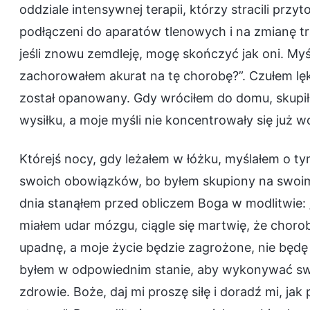
oddziale intensywnej terapii, którzy stracili pr
podłączeni do aparatów tlenowych i na zmianę tra
jeśli znowu zemdleję, mogę skończyć jak oni. Myś
zachorowałem akurat na tę chorobę?”. Czułem lęk
został opanowany. Gdy wróciłem do domu, skupił
wysiłku, a moje myśli nie koncentrowały się już
Którejś nocy, gdy leżałem w łóżku, myślałem o tym
swoich obowiązków, bo byłem skupiony na swoim 
dnia stanąłem przed obliczem Boga w modlitwie:
miałem udar mózgu, ciągle się martwię, że choroba
upadnę, a moje życie będzie zagrożone, nie będę
byłem w odpowiednim stanie, aby wykonywać swoj
zdrowie. Boże, daj mi proszę siłę i doradź mi, j