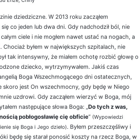
Su Enze, Chiny
dzinie dziedziczne. W 2013 roku zacząłem
się co jeden lub dwa dni. Gdy nadchodził ból, nie
a całym ciele i nie mogłem nawet ustać na nogach, a
 Chociaż byłem w największych szpitalach, nie
ył tak intensywny, że miałem ochotę rozbić głowę o
arodzone dziecko, wytrzymywałem. Jakiś czas
ewangelią Boga Wszechmogącego dni ostatecznych,
że skoro jest On wszechmocny, gdy będę w Niego
 mnie uzdrowi. Gdy zacząłem wierzyć w Boga, mój
zytałem następujące słowa Boga: „
Do tych z was,
nością pobłogosławię cię obficie
”
(Wypowiedzi
. Byłem przeszczęśliwy i
ienie się Boga i Jego dzieło)
ki będę się starał ponosić koszty na rzecz Boga, w