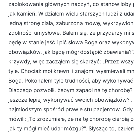
zablokowania głównych naczyń, co stanowiłoby p
jak kamień. Widziałem wielu starszych ludzi z ud
jedną stronę ciała, zaburzoną mowę, wykrzywion
zdolności umysłowe. Bałem się, że przydarzy mi si
będę w stanie jeść i pić słowa Boga oraz wykony
obowiązków, jak będę mógł dostąpić zbawienia?”.
krzywdy, więc zacząłem się skarżyć: „Przez wszys
tyle. Chociaż moi krewni i znajomi wyśmiewali mn
Boga. Pokonałem tyle trudności, aby wykonywać 
Dlaczego pozwolił, żebym zapadł na tę chorobę?
jeszcze lepiej wykonywać swoich obowiązków?”.
najmłodszym spośród prawie stu pacjentów. Gdy in
mówili: „To zrozumiałe, że na tę chorobę cierpią o
jak ty mógł mieć udar mózgu?”. Słysząc to, czułem