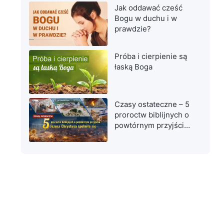
Jak oddawać cześć
Bogu w duchu i w
prawdzie?
Próba i cierpienie są
łaską Boga
Czasy ostateczne – 5
proroctw biblijnych o
powtórnym przyjściu
Jezusa Chrystusa
spełniło się