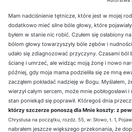
Autorstwa 
Mam nadciśnienie tętnicze, które jest w mojej ro
dodatkowo mieć silne bóle głowy, które pojawiały 
byłem w stanie nic robić. Czułem się osłabiony n
bólom głowy towarzyszyły bóle zębów i nudności.
udało się zdiagnozować przyczyny. Czasami ból b
ścianę i umrzeć, ale widząc moją żonę i nowo n
później, gdy moja mama podzieliła się ze mną 
zacząłem pokładać nadzieję w Bogu. Myślałem, 
wierzył całym sercem, może mnie pobłogosławi i
stan poniekąd się poprawił. Któregoś dnia przec
którzy szczerze ponoszą dla Mnie koszty: z pew
Chrystusa na początku, rozdz. 55, w: Słowo, t. 1, Pojaw
nabrałem jeszcze większego przekonania, że dopó