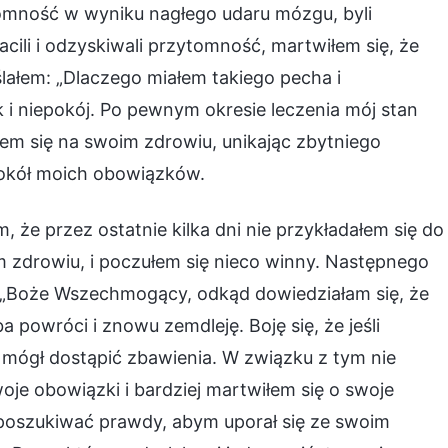
zytomność w wyniku nagłego udaru mózgu, byli
cili i odzyskiwali przytomność, martwiłem się, że
lałem: „Dlaczego miałem takiego pecha i
 i niepokój. Po pewnym okresie leczenia mój stan
em się na swoim zdrowiu, unikając zbytniego
 wokół moich obowiązków.
, że przez ostatnie kilka dni nie przykładałem się do
zdrowiu, i poczułem się nieco winny. Następnego
 „Boże Wszechmogący, odkąd dowiedziałam się, że
 powróci i znowu zemdleję. Boję się, że jeśli
 mógł dostąpić zbawienia. W związku z tym nie
e obowiązki i bardziej martwiłem się o swoje
ak poszukiwać prawdy, abym uporał się ze swoim