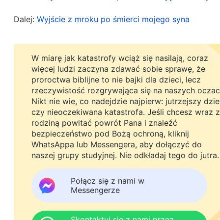
poszukiwania prawdy, zabraknie ci woli i siły, ab
prawdziwej ceny, często przedstawiasz podczas
Dalej:
Wyjście z mroku po śmierci mojego syna
taką metodę, aby z Nim negocjować – czy taka 
zostać uleczona, czy naprawdę byłbyś w stani
W miarę jak katastrofy wciąż się nasilają, coraz
Niekoniecznie. Faktem jest, że bez względu na t
więcej ludzi zaczyna zdawać sobie sprawę, że
proroctwa biblijne to nie bajki dla dzieci, lecz
z choroby i uchronienie przed śmiercią, czy też 
rzeczywistość rozgrywająca się na naszych oczac
widzenia Boga, dopóki możesz wykonywać swój 
Nikt nie wie, co nadejdzie najpierw: jutrzejszy dzi
czy nieoczekiwana katastrofa. Jeśli chcesz wraz z
Bóg uznaje, że masz zostać użyty, oznacza to, 
rodziną powitać powrót Pana i znaleźć
umrzeć, nawet gdybyś chciał. Jeśli jednak będzi
bezpieczeństwo pod Bożą ochroną, kliknij
różnorakie złe czyny, a także rozdrażnisz Boże 
WhatsAppa lub Messengera, aby dołączyć do
naszej grupy studyjnej. Nie odkładaj tego do jutra.
zostanie skrócone. Długość życia każdego człow
stworzeniem świata. Jeśli ludzie potrafią się 
Połącz się z nami w
Messengerze
to niezależnie od tego, czy cierpią na choroby, 
będą żyć tyle lat, ile zawczasu ustalił Bóg. Czy 
Skontaktuj się z nami przez