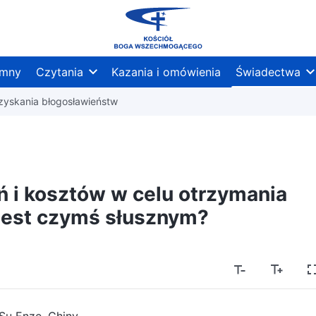
mny
Czytania
Kazania i omówienia
Świadectwa
zyskania błogosławieństw
 i kosztów w celu otrzymania
jest czymś słusznym?