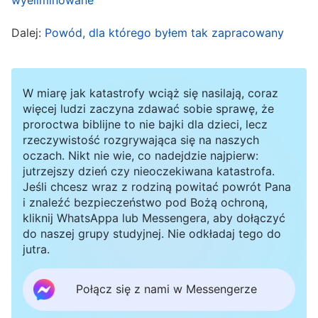
odczuwając brak motywacji do wykonywania
Dalej:
Powód, dla którego byłem tak zapracowany
swojego obowiązku. Nie chciało mi się też
wkładać wysiłku w zaopatrywanie się w prawdy
związane z głoszeniem ewangelii; nie chciałam
W miarę jak katastrofy wciąż się nasilają, coraz
też szukać prawdy, aby rozwiązywać problemy
więcej ludzi zaczyna zdawać sobie sprawę, że
proroctwa biblijne to nie bajki dla dzieci, lecz
przejawianego przeze mnie zepsucia. Sądziłam,
rzeczywistość rozgrywająca się na naszych
że z uwagi na mój kiepski potencjał dalsze
oczach. Nikt nie wie, co nadejdzie najpierw:
jutrzejszy dzień czy nieoczekiwana katastrofa.
dążenia są skazane na porażkę. Od tamtej chwili
Jeśli chcesz wraz z rodziną powitać powrót Pana
mój stan zaczął się pogarszać. Nie potrafiłam
i znaleźć bezpieczeństwo pod Bożą ochroną,
kliknij WhatsAppa lub Messengera, aby dołączyć
rozwiązywać problemów, a rezultaty mojej pracy
do naszej grupy studyjnej. Nie odkładaj tego do
jeszcze bardziej się obniżyły. Pod koniec
jutra.
każdego dnia byłam wyczerpana fizycznie i
Połącz się z nami w Messengerze
psychicznie, a około ósmej lub dziewiątej
wieczorem robiłam się senna. Stałam się bardzo