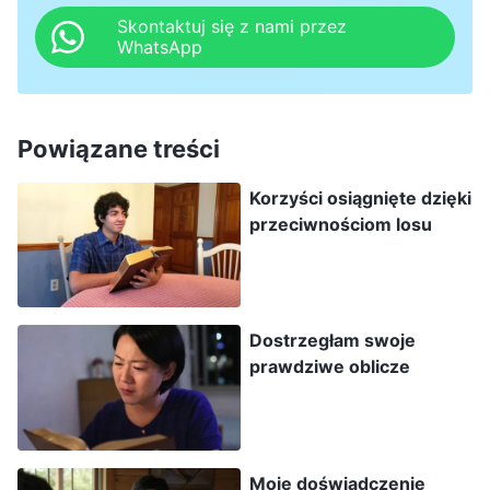
bierna w wykonywaniu obowiązku, a nawet
Skontaktuj się z nami przez
WhatsApp
kilkukrotnie zapomniałam o potencjalnych
odbiorcach ewangelii, z którymi miałam
porozmawiać. To sprawiło, że moje zniechęcenie
Powiązane treści
wzrosło jeszcze bardziej. Powiedziałam mojej
Korzyści osiągnięte dzięki
córce: „Mój potencjał jest tak marny, że nie
przeciwnościom losu
potrafię dobrze wykonywać żadnego
obowiązku. Ty powinnaś nie ustawać w
dążeniach, a ja po prostu podejmę się obowiązku
Dostrzegłam swoje
udzielania gościny i będę świadczyła jakieś
prawdziwe oblicze
usługi”. Moja córka omówiła to wówczas ze mną:
„Mamo, Bóg nigdy nie powiedział, że człowiek o
kiepskim potencjale nie może zostać zbawiony.
Bóg brzydzi się zepsutym usposobieniem. O ile
Moje doświadczenie