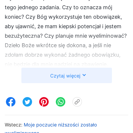
tego jednego zadania. Czy to oznacza mój
koniec? Czy Bóg wykorzystuje ten obowiązek,
aby ujawnić, że mam kiepski potencjał i jestem
bezużyteczna? Czy planuje mnie wyeliminować?
Dzieło Boże wkrótce się dokona, a jeśli nie
zdołam dobrze wykonać żadnego obowiązku,
nie będzie dla mnie nadziei na zbawienie.
Czyżby wszystkie te lata wiary miały pójść na
Czytaj więcej
marne? Zamiast spowalniać pracę
ewangelizacyjną, równie dobrze mogę
zrezygnować i zająć się jakimiś ogólnymi
sprawami. Może będę mogła być posługującą i
przetrwać”. Czułam się naprawdę udręczona.
Wstecz:
Moje poczucie niższości zostało
Spędzałam dni, wzdychając z rozpaczy i
wyeliminowane