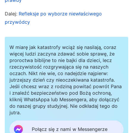
pracę kościoła. Kiedy zdałam sobie sprawę, że
Dalej:
Refleksje po wyborze niewłaściwego
list ten mogą przeczytać wszyscy bracia i
przywódcy
siostry, zaczęłam się martwić o to, co sobie o
mnie pomyślą. Jak spojrzę im w oczy? Byłam
nieszczęśliwa i czułam się, jakbym została
W miarę jak katastrofy wciąż się nasilają, coraz
więcej ludzi zaczyna zdawać sobie sprawę, że
potępiona. Pomyślałam sobie: „Nawet jeśli
proroctwa biblijne to nie bajki dla dzieci, lecz
naprawdę popełniłam błąd, Xin Ran mogła po
rzeczywistość rozgrywająca się na naszych
oczach. Nikt nie wie, co nadejdzie najpierw:
prostu omówić z nami zasady i wskazać, co
jutrzejszy dzień czy nieoczekiwana katastrofa.
zrobiliśmy nie tak, żebyśmy mogli naprawić
Jeśli chcesz wraz z rodziną powitać powrót Pana
problem. Dlaczego napisała do wszystkich list,
i znaleźć bezpieczeństwo pod Bożą ochroną,
kliknij WhatsAppa lub Messengera, aby dołączyć
niczego nie omawiając?”. Nie mogłam
do naszej grupy studyjnej. Nie odkładaj tego do
powstrzymać łez i przez kilka dni byłam bardzo
jutra.
zniechęcona. Dopiero dzięki jedzeniu i piciu słów
Połącz się z nami w Messengerze
Bożych mój stan się poprawił. W tamtym czasie