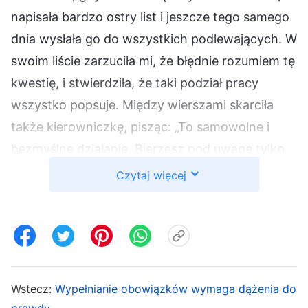
napisała bardzo ostry list i jeszcze tego samego
dnia wysłała go do wszystkich podlewających. W
swoim liście zarzuciła mi, że błędnie rozumiem tę
kwestię, i stwierdziła, że taki podział pracy
wszystko popsuje. Między wierszami skarciła
także kierowniczkę, pisząc: „To samowolne i
bezmyślne działanie. Bierzesz pod uwagę tylko
swoje własne pomysły. Zakłóca i zaburza to
Czytaj więcej
pracę kościoła. To bardzo poważna sprawa”.
Lektura tego listu była dla mnie jak policzek.
Serce waliło mi jak szalone. Pomyślałam: „Niby to
ja jestem samowolna? To ja zakłócam pracę
kościoła?”. Byłam zszokowana. Przestraszyłam
Wstecz:
Wypełnianie obowiązków wymaga dążenia do
się, że może naprawdę zbłądziłam i zakłóciłam
prawdy