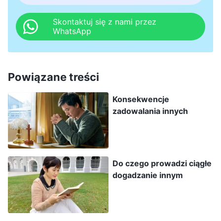
oświecił, żebym mógł rozpoznać własne
problemy.
Skontaktuj się z nami przez
WhatsApp
Później przeczytałem fragment słów Bożych:
„
Kiedy niektórzy przywódcy kościoła widzą, że
Powiązane treści
bracia lub siostry wykonują swoje obowiązki w
sposób niedbały, nie ganią ich, choć powinni to
Konsekwencje
zadowalania innych
robić. Kiedy widzi, że ewidentnie cierpią na tym
interesy domu Bożego, nie przejmuje się tym
ani nie docieka i nie uraża innych w
najmniejszym stopniu. W rzeczywistości nie
Do czego prowadzi ciągłe
dogadzanie innym
okazuje zrozumienia dla ludzkich słabości, gdyż
jego intencją i celem jest zjednanie sobie
ludzkich serc. W pełni świadomie myśli on: