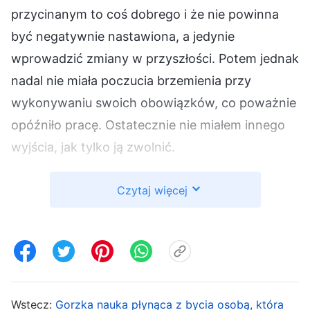
przycinanym to coś dobrego i że nie powinna
być negatywnie nastawiona, a jedynie
wprowadzić zmiany w przyszłości. Potem jednak
nadal nie miała poczucia brzemienia przy
wykonywaniu swoich obowiązków, co poważnie
opóźniło pracę. Ostatecznie nie miałem innego
wyjścia, jak tylko ją zwolnić.
Gdy to się stało, przełożony zapytał mnie:
Czytaj więcej
„Zauważyłeś problemy Wang Ying już wcześniej.
Dlaczego jej nie przyciąłeś i nie zdemaskowałeś?
W ten sposób mogłaby szybciej zawrócić ze złej
drogi, a gdybyś stwierdził, że nie okazała
skruchy, mógłbyś zwolnić ją wcześniej. Jej ciągłe
Wstecz:
Gorzka nauka płynąca z bycia osobą, która