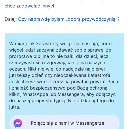
niedbałe podejście opóźniło tak wiele pracy!”. Po
chce zadowalać innych
usłyszeniu słów przełożonego zacząłem się
Dalej:
Czy naprawdę byłam „dobrą przywódczynią”?
zastanawiać: „Od dawna zauważałem problemy
Wang Ying i wielokrotnie jej o nich
przypominałem, ale nigdy nie analizowałem
W miarę jak katastrofy wciąż się nasilają, coraz
natury jej problemów, poruszając je jedynie
więcej ludzi zaczyna zdawać sobie sprawę, że
proroctwa biblijne to nie bajki dla dzieci, lecz
powierzchownie i nie zajmując się nimi we
rzeczywistość rozgrywająca się na naszych
właściwy sposób. Wcześniej zachowywałem się
oczach. Nikt nie wie, co nadejdzie najpierw:
jutrzejszy dzień czy nieoczekiwana katastrofa.
podobnie. Dlaczego nie potrafię wskazać i
Jeśli chcesz wraz z rodziną powitać powrót Pana
obnażyć dostrzeżonych przeze mnie problemów
i znaleźć bezpieczeństwo pod Bożą ochroną,
kliknij WhatsAppa lub Messengera, aby dołączyć
innych ludzi, zawsze obawiając się, że jeśli będę
do naszej grupy studyjnej. Nie odkładaj tego do
zbyt surowy, to wyrobią sobie oni złe zdanie na
jutra.
mój temat? W czym dokładnie tkwi problem?”.
Połącz się z nami w Messengerze
Pomodliłem się do Boga, prosząc Go, by mnie