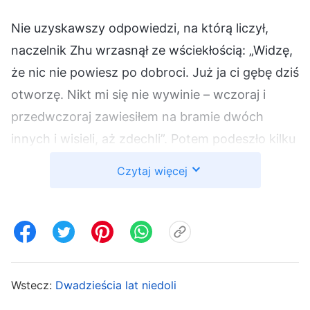
Nie uzyskawszy odpowiedzi, na którą liczył,
naczelnik Zhu wrzasnął ze wściekłością: „Widzę,
że nic nie powiesz po dobroci. Już ja ci gębę dziś
otworzę. Nikt mi się nie wywinie – wczoraj i
przedwczoraj zawiesiłem na bramie dwóch
innych i wisieli, aż zdechli”. Potem podeszło kilku
funkcjonariuszy, skuło mi ręce kajdankami i
Czytaj więcej
zawiesiło na żelaznej bramie, tak że nogi zwisały
mi tuż nad ziemią, a cały ciężar ciała opierał się
na nadgarstkach. Kiedy skończyli, wciągnęli do
pomieszczenia Guilan. Całą twarz miała
spuchniętą od uderzeń, a jej włosy były w
Wstecz:
Dwadzieścia lat niedoli
kompletnym nieładzie. Ją też zawiesili na