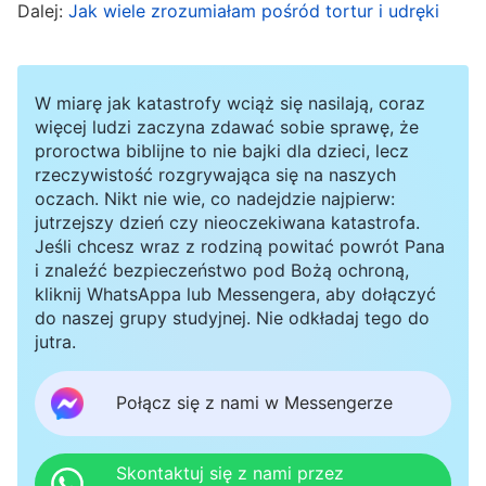
żelaznej bramie. Gdy naczelnik Zhu zobaczył
Dalej:
Jak wiele zrozumiałam pośród tortur i udręki
nasze pełne bólu spojrzenia, wyszczerzył się w
uśmiechu i powiedział: „Bawcie się dobrze”, po
W miarę jak katastrofy wciąż się nasilają, coraz
czym odwrócił się i wyszedł. W miarę upływu
więcej ludzi zaczyna zdawać sobie sprawę, że
czasu spowodowany przez kajdanki nacisk na
proroctwa biblijne to nie bajki dla dzieci, lecz
rzeczywistość rozgrywająca się na naszych
nadgarstki sprawiał mi coraz więcej bólu i
oczach. Nikt nie wie, co nadejdzie najpierw:
czułam, jakby ktoś wyrywał mi ręce ze stawów.
jutrzejszy dzień czy nieoczekiwana katastrofa.
Jeśli chcesz wraz z rodziną powitać powrót Pana
Przeszywający ból sprawiał, że cała byłam zlana
i znaleźć bezpieczeństwo pod Bożą ochroną,
potem. Już po chwili moje ubranie było zupełnie
kliknij WhatsAppa lub Messengera, aby dołączyć
do naszej grupy studyjnej. Nie odkładaj tego do
przemoczone. Próbując złagodzić ból,
jutra.
zacisnęłam pięści i ze wszystkich sił starałam się
oprzeć pięty o kraty żelaznej bramy, ale cały
Połącz się z nami w Messengerze
czas się ześlizgiwałam. Moje serce waliło i
oddychałam z trudem. Czułam się, jakbym miała
Skontaktuj się z nami przez