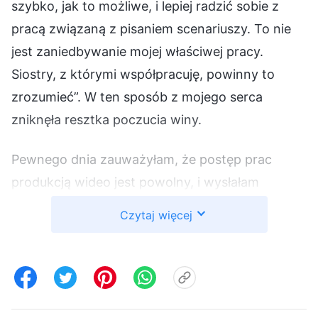
szybko, jak to możliwe, i lepiej radzić sobie z
pracą związaną z pisaniem scenariuszy. To nie
jest zaniedbywanie mojej właściwej pracy.
Siostry, z którymi współpracuję, powinny to
zrozumieć”. W ten sposób z mojego serca
zniknęła resztka poczucia winy.
Pewnego dnia zauważyłam, że postęp prac
produkcją wideo jest powolny, i wysłałam
wiadomość do lidera zespołu, aby zrozumieć
Czytaj więcej
sytuację. Lider zespołu wysłał mi długą listę
powodów. Uznałam, że się wykłóca, więc
chciałam zrozumieć szczegóły, ale potem
pomyślałam sobie: „Zrozumienie szczegółów