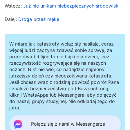
zajęłoby więcej czasu, a ponieważ ta praca
Wstecz:
Już nie unikam niebezpiecznych środowisk
należy głównie do obowiązków siostry, z którą
współpracuję, ona również się jej przyjrzy, więc
Dalej:
Droga przez mękę
nie powinnam się zbytnio martwić, by nie
opóźniać własnej pracy”. Po niedługim czasie
W miarę jak katastrofy wciąż się nasilają, coraz
przełożony dowiedział się, że spowolnienie w
więcej ludzi zaczyna zdawać sobie sprawę, że
produkcji wideo poważnie opóźniło pracę, więc
proroctwa biblijne to nie bajki dla dzieci, lecz
rzeczywistość rozgrywająca się na naszych
surowo przyciął nas za brak odpowiedzialności i
oczach. Nikt nie wie, co nadejdzie najpierw:
zwolnił siostrę, która odpowiadała za tę pracę.
jutrzejszy dzień czy nieoczekiwana katastrofa.
Jeśli chcesz wraz z rodziną powitać powrót Pana
Później przełożony wypytywał mnie: „Czy
i znaleźć bezpieczeństwo pod Bożą ochroną,
wydaje ci się, że tylko dlatego, że przydzielono
kliknij WhatsAppa lub Messengera, aby dołączyć
do naszej grupy studyjnej. Nie odkładaj tego do
cię do pracy przy scenariuszach, to dopóki
jutra.
będziesz dobrze wykonywała tę pracę, problemy
związane z innymi zadaniami nie będą miały z
Połącz się z nami w Messengerze