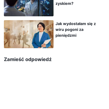
zyskiem?
szkołę wypełnił radosny gwar rozmów i śmiech.
An Ran zmarszczyła brwi, żwawo zmierzając do
budynku dydaktycznego ze stosem
Jak wydostałam się z
wiru pogoni za
podręczników. Rozmyślała: „Konkurencja między
pieniędzmi
klasami w tej szkole jest szczególnie zacięta.
Oceny uczniów w poszczególnych klasach są
omawiane na zebraniach dyrekcji. Nie mam
Zamieść odpowiedź
żadnego doświadczenia w nauczaniu. Klasy,
które zaczęłam uczyć, osiągały najgorsze wyniki
w swoim roczniku. Jeśli chcę je podciągnąć do
poziomu innych klas, muszę poświęcić jeszcze
więcej czasu i wysiłku”. Podjęła decyzję: „Muszę
podnieść ich wyniki i stać się doskonałą
nauczycielką, którą będą chwalić rodzice”.