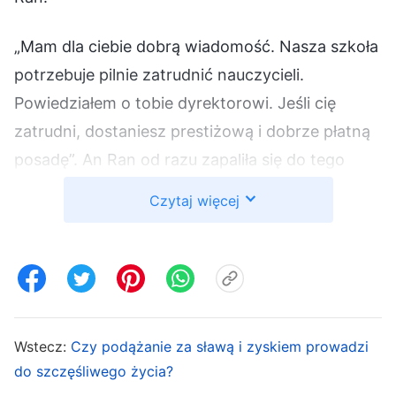
„Mam dla ciebie dobrą wiadomość. Nasza szkoła
potrzebuje pilnie zatrudnić nauczycieli.
Powiedziałem o tobie dyrektorowi. Jeśli cię
zatrudni, dostaniesz prestiżową i dobrze płatną
posadę”. An Ran od razu zapaliła się do tego
pomysłu. Od dzieciństwa miała nadzieję, że
Czytaj więcej
pewnego dnia się wyróżni i zdobędzie renomę.
Oto dostała świetną szansę, żeby zostać
nauczycielką, a to zawód cieszący się
poważaniem. Wiedziała, że nauczyciele muszą
mieć ukończone studia co najmniej ze stopniem
Wstecz:
Czy podążanie za sławą i zyskiem prowadzi
licencjata. Jak bez pomocy kuzyna, mogłaby
do szczęśliwego życia?
liczyć na pracę w szkole? Później mogłaby