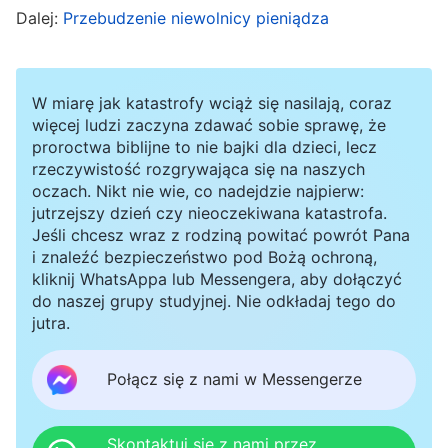
Dalej:
Przebudzenie niewolnicy pieniądza
przystąpić do egzaminu, żeby uzyskać
uprawnienia nauczycielskie i zostać zawodową
nauczycielką. Czyż nie osiągnęłaby wówczas
W miarę jak katastrofy wciąż się nasilają, coraz
sławy i zysku? Wtedy już nikt nie patrzyłby na
więcej ludzi zaczyna zdawać sobie sprawę, że
proroctwa biblijne to nie bajki dla dzieci, lecz
nią z góry. Ta myśl sprawiła, że zgodziła się bez
rzeczywistość rozgrywająca się na naszych
wahania.
oczach. Nikt nie wie, co nadejdzie najpierw:
jutrzejszy dzień czy nieoczekiwana katastrofa.
Jeśli chcesz wraz z rodziną powitać powrót Pana
Po wyjściu z domu kuzyna An Ran poczuła się
i znaleźć bezpieczeństwo pod Bożą ochroną,
nieswojo: w szkole prywatnej miałaby przerwę
kliknij WhatsAppa lub Messengera, aby dołączyć
tylko co dwa tygodnie, więc na pewno nie
do naszej grupy studyjnej. Nie odkładaj tego do
jutra.
mogłaby uczestniczyć w zgromadzeniach.
Dzieło Boże dobiegało końca. Jeśli z powodu
Połącz się z nami w Messengerze
pracy ograniczyłaby swój udział w
zgromadzeniach, odbiłoby to się negatywnie na
Skontaktuj się z nami przez