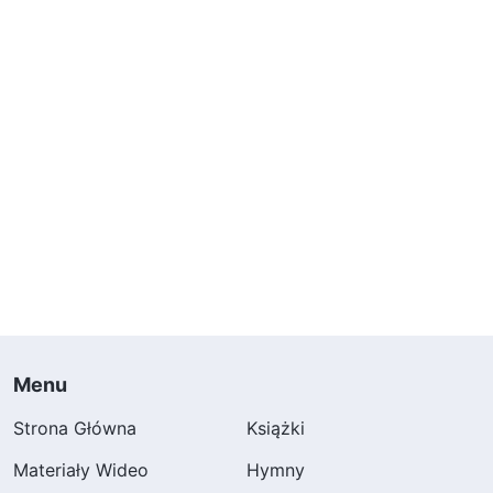
Rozmyślając o tym, An Ran musiała wziąć
głęboki oddech. To była ogromna presja!
An Ran zaczęła działać jak nakręcona, nie
pozwalała sobie na chwilę relaksu. Nadgodziny i
praca do późna stały się rutyną, wieczorami
poprawiała prace domowe i udzielała korepetycji
gorszym uczniom, żeby poprawili swoje oceny.
Kilka miesięcy później klasy prowadzone przez
An Ran awansowały z ostatnich na dwa
pierwsze miejsca. W ślad za tym przyszły
Menu
pochwały i uznanie od rodziców i dyrekcji, które
Strona Główna
Książki
bardzo zaspokajały jej próżność. Promieniująca
Materiały Wideo
Hymny
radością An Ran chodziła z podniesioną głową,